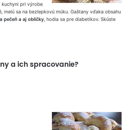
v kuchyni pri výrobe
ré, melú sa na bezlepkovú múku. Gaštany vďaka obsahu
ia
pečeň a
aj
obličky
, hodia sa pre diabetikov. Skúste
any a ich spracovanie?