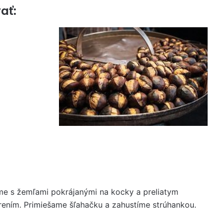
ať:
e s žemľami pokrájanými na kocky a preliatym
rením. Primiešame šľahačku a zahustíme strúhankou.