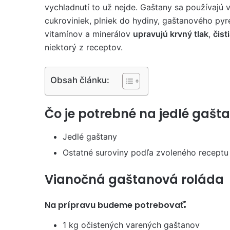
vychladnutí to už nejde. Gaštany sa používajú 
cukroviniek, plniek do hydiny, gaštanového py
vitamínov a minerálov
upravujú krvný tlak
,
čist
niektorý z receptov.
Obsah článku:
Čo je potrebné na jedlé gašt
Jedlé gaštany
Ostatné suroviny podľa zvoleného receptu
Vianočná gaštanová roláda
:
Na prípravu budeme potrebovať
1 kg očistených varených gaštanov