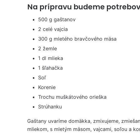
Na prípravu budeme potrebov
500 g gaštanov
2 celé vajcia
300 g mletého bravčového mäsa
2 žemle
1 dl mlieka
1 šľahačka
Soľ
Korenie
Trochu muškátového orieška
Strúhanku
Gaštany uvaríme domäkka, zmixujeme, zmiešam
mliekom, s mletým mäsom, vajcami, soľou a ko