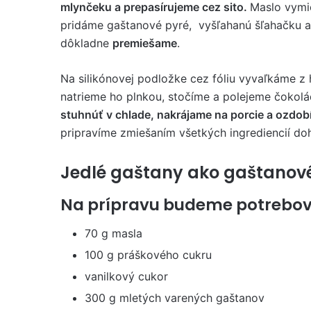
mlynčeku a prepasírujeme cez sito.
Maslo vymi
pridáme gaštanové pyré, vyšľahanú šľahačku a
dôkladne
premiešame
.
Na silikónovej podložke cez fóliu vyvaľkáme z
natrieme ho plnkou, stočíme a polejeme čokol
stuhnúť
v chlade, nakrájame na porcie a ozdo
pripravíme zmiešaním všetkých ingrediencií d
Jedlé gaštany ako gaštanov
Na prípravu budeme potrebov
70 g masla
100 g práškového cukru
vanilkový cukor
300 g mletých varených gaštanov