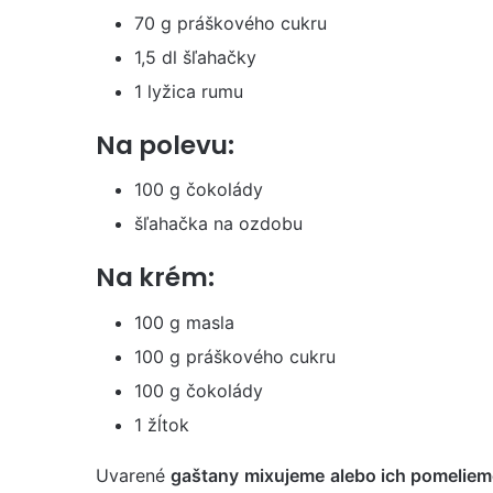
70 g práškového cukru
1,5 dl šľahačky
1 lyžica rumu
Na polevu:
100 g čokolády
šľahačka na ozdobu
Na krém:
100 g masla
100 g práškového cukru
100 g čokolády
1 žĺtok
Uvarené
gaštany
mixujeme
alebo ich pomelie