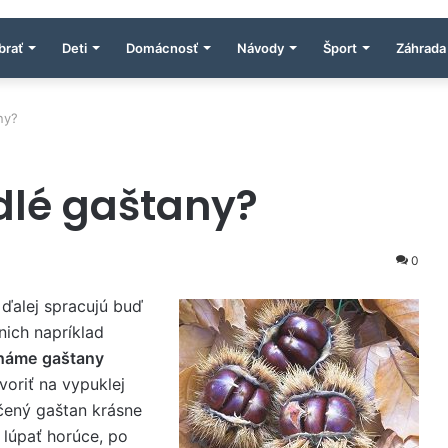
brať
Deti
Domácnosť
Návody
Šport
Záhrada
ny?
dlé gaštany?
0
 ďalej spracujú buď
nich napríklad
háme
gaštany
voriť na vypuklej
ečený gaštan krásne
 lúpať horúce, po