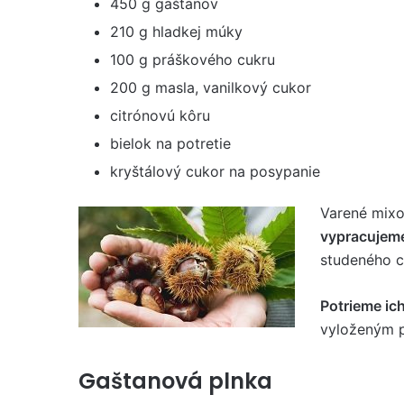
450 g gaštanov
210 g hladkej múky
100 g práškového cukru
200 g masla, vanilkový cukor
citrónovú kôru
bielok na potretie
kryštálový cukor na posypanie
Varené mix
vypracujem
studeného c
Potrieme ic
vyloženým p
Gaštanová plnka