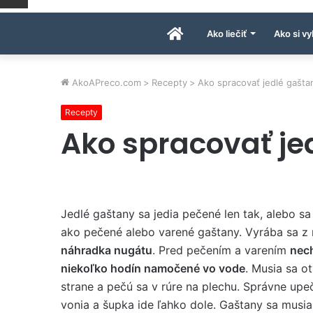
Úvodná
Ako liečiť
Ako si vy
stránka
AkoAPreco.com
>
Recepty
>
Ako spracovať jedlé gašta
Recepty
AkoAPreco.com
Ako spracovať je
Jedlé gaštany sa jedia pečené len tak, alebo sa
ako pečené alebo varené gaštany. Vyrába sa z 
náhradka nugátu
. Pred pečením a varením
nec
niekoľko hodín namočené vo vode
. Musia sa ot
strane a pečú sa v rúre na plechu. Správne up
vonia a šupka ide ľahko dole. Gaštany sa musia