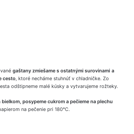
ované
gašt
any zmiešame s ostatnými surovinami
a
e cesto
, ktoré necháme stuhnúť v chladničke. Zo
esta odštipneme malé kúsky a vytvarujeme rožteky.
h bielkom, posypeme cukrom a pečieme na plechu
apierom na pečenie pri 180°C.