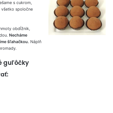
ešame s cukrom,
 všetko spoločne
 hmoty obdĺžnik,
ádou.
Necháme
bíme šľahačkou.
Náplň
ohromady.
é guľôčky
ať: