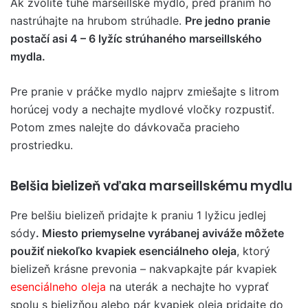
Ak zvolíte tuhé marseillské mydlo, pred praním ho
nastrúhajte na hrubom strúhadle.
Pre jedno pranie
postačí asi 4 – 6 lyžíc strúhaného marseillského
mydla.
Pre pranie v práčke mydlo najprv zmiešajte s litrom
horúcej vody a nechajte mydlové vločky rozpustiť.
Potom zmes nalejte do dávkovača pracieho
prostriedku.
Belšia bielizeň vďaka marseillskému mydlu
Pre belšiu bielizeň pridajte k praniu 1 lyžicu jedlej
sódy
. Miesto priemyselne vyrábanej aviváže môžete
použiť niekoľko kvapiek esenciálneho oleja
, ktorý
bielizeň krásne prevonia – nakvapkajte pár kvapiek
esenciálneho oleja
na uterák a nechajte ho vyprať
spolu s bielizňou alebo pár kvapiek oleja pridajte do