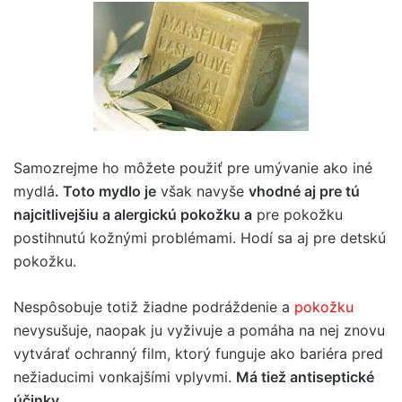
Samozrejme ho môžete použiť pre umývanie ako iné
mydlá
. Toto mydlo je
však navyše
vhodné aj pre tú
najcitlivejšiu a alergickú pokožku a
pre pokožku
postihnutú kožnými problémami. Hodí sa aj pre detskú
pokožku.
Nespôsobuje totiž žiadne podráždenie a
pokožku
nevysušuje, naopak ju vyživuje a pomáha na nej znovu
vytvárať ochranný film, ktorý funguje ako bariéra pred
nežiaducimi vonkajšími vplyvmi.
Má tiež antiseptické
účinky.