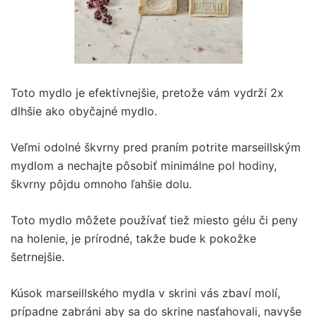
Toto mydlo je efektívnejšie, pretože vám vydrží 2x
dlhšie ako obyčajné mydlo.
Veľmi odolné škvrny pred praním potrite marseillským
mydlom a nechajte pôsobiť minimálne pol hodiny,
škvrny pôjdu omnoho ľahšie dolu.
Toto mydlo môžete používať tiež miesto gélu či peny
na holenie, je prírodné, takže bude k pokožke
šetrnejšie.
Kúsok marseillského mydla v skrini vás zbaví molí,
prípadne zabráni aby sa do skrine nasťahovali, navyše