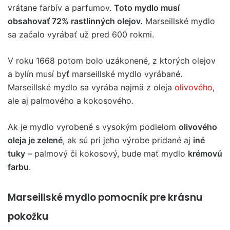
vrátane farbív a parfumov.
Toto mydlo musí
obsahovať 72% rastlinných olejov.
Marseillské mydlo
sa začalo vyrábať už pred 600 rokmi.
V roku 1668 potom bolo uzákonené, z ktorých olejov
a bylín musí byť marseillské mydlo vyrábané.
Marseillské mydlo sa vyrába najmä z oleja
olivového
,
ale aj palmového a kokosového.
Ak je mydlo vyrobené s vysokým podielom
olivového
oleja je zelené
, ak sú pri jeho výrobe pridané aj
iné
tuky
– palmový či kokosový, bude mať mydlo
krémovú
farbu
.
Marseillské mydlo pomocník pre krásnu
pokožku