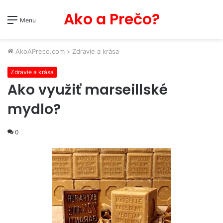
Ako a Prečo?
Menu
AkoAPreco.com
>
Zdravie a krása
Zdravie a krása
Ako využiť marseillské
mydlo?
0