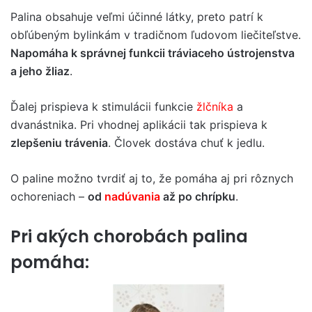
Palina obsahuje veľmi účinné látky, preto patrí k
obľúbeným bylinkám v tradičnom ľudovom liečiteľstve.
Napomáha k správnej funkcii tráviaceho ústrojenstva
a jeho žliaz
.
Ďalej prispieva k stimulácii funkcie
žlčníka
a
dvanástnika. Pri vhodnej aplikácii tak prispieva k
zlepšeniu trávenia
. Človek dostáva chuť k jedlu.
O paline možno tvrdiť aj to, že pomáha aj pri rôznych
ochoreniach –
od
nadúvania
až po chrípku
.
Pri akých chorobách palina
pomáha: