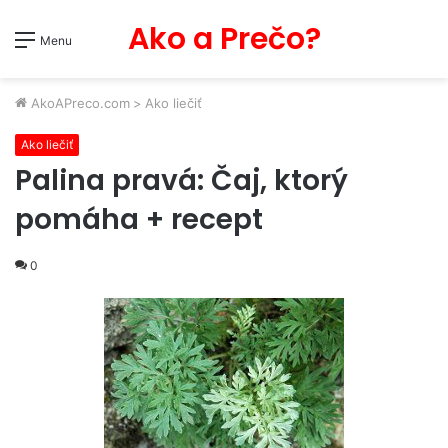
Ako a Prečo?
Menu
AkoAPreco.com
>
Ako liečiť
Ako liečiť
Palina pravá: Čaj, ktorý
pomáha + recept
0