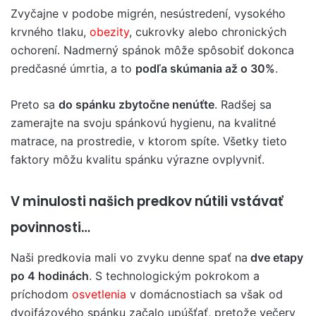
Zvyčajne v podobe migrén, nesústredení, vysokého
krvného tlaku,
obezity
, cukrovky alebo chronických
ochorení. Nadmerný spánok môže spôsobiť dokonca
predčasné úmrtia, a to
podľa skúmania až o 30%
.
Preto sa
do spánku zbytočne nenúťte
. Radšej sa
zamerajte na svoju spánkovú hygienu, na kvalitné
matrace, na prostredie, v ktorom spíte. Všetky tieto
faktory môžu kvalitu spánku výrazne ovplyvniť.
V minulosti našich predkov nútili vstávať
povinnosti…
Naši predkovia mali vo zvyku denne spať na
dve etapy
po 4 hodinách
. S technologickým pokrokom a
príchodom
osvetlenia
v domácnostiach sa však od
dvojfázového spánku začalo upúšťať, pretože večery