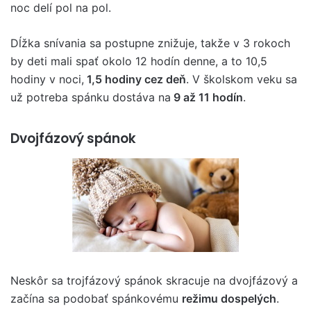
noc delí pol na pol.
Dĺžka snívania sa postupne znižuje, takže v 3 rokoch
by deti mali spať okolo 12 hodín denne, a to 10,5
hodiny v noci,
1,5 hodiny cez deň
. V školskom veku sa
už potreba spánku dostáva na
9 až 11 hodín
.
Dvojfázový spánok
Neskôr sa trojfázový spánok skracuje na dvojfázový a
začína sa podobať spánkovému
režimu dospelých
.