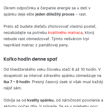
Okrem odpočinku a čerpanie energie sa u detí v
spánku deje ešte
jeden dôležitý proces
– rast.
Preto až budete dieťaťu zhotovovať vlastnú posteľ,
nezabúdajte na potrebu
kvalitného matraca
, ktorý
nebude rast obmedzovať. Týmto nešvárom trpí
napríklad matrac z pamäťovej peny.
Koľko hodín denne spať
Od tínedžerského veku človeku stačí 8 až 10 hodín. V
dospelosti sa interval zdravého spánku obmedzuje na
iba 7 – 9 hodín
. Presný časový úsek si však musí každý
nájsť sám.
Odvíja sa od
kvality spánku
, od náročnosti povolania a
aktivity počas dňa. V prípade, že sa v priebehu noci