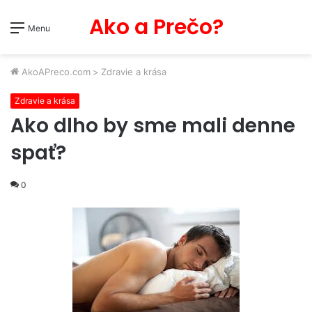
Ako a Prečo?
Menu
AkoAPreco.com
>
Zdravie a krása
Zdravie a krása
Ako dlho by sme mali denne
spať?
0