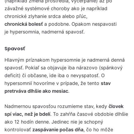
(napríklad zmena prostredia, vyčerpanie) až po
závažné systémové choroby ako je napríklad
chronické zlyhanie srdca alebo pľúc,
chronická bolesť
a podobne. Opakom nespavosti
je hypersomnia, nadmerná spavosť.
Spavosť
Hlavným príznakom hypersomnie je nadmerná denná
spavosť. Pokiaľ sa objavuje iba nárazovo (spánkový
deficit) či občasne, ide iba o nevyspatosť. O
hypersomnií hovoríme v prípade, že tento
stav
pretrváva dlhšie ako mesiac
.
Nadmernou spavosťou rozumieme stav, kedy
človek
spí viac, než je bdelí
. To zahŕňa časové obdobie dlhšie
ako 12 hodín denne. Jedinec nie je schopný
kontrolovať
zaspávanie počas dňa
, čo ho môže