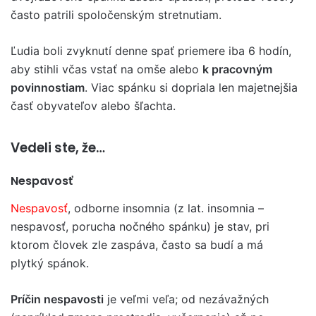
často patrili spoločenským stretnutiam.
Ľudia boli zvyknutí denne spať priemere iba 6 hodín,
aby stihli včas vstať na omše alebo
k pracovným
povinnostiam
. Viac spánku si dopriala len majetnejšia
časť obyvateľov alebo šľachta.
Vedeli ste, že…
Nespavosť
Nespavosť
, odborne insomnia (z lat.
insomnia
–
nespavosť, porucha nočného spánku)
je stav, pri
ktorom človek zle zaspáva, často sa budí a má
plytký spánok.
Príčin nespavosti
je veľmi veľa; od nezávažných