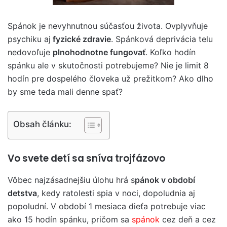
Spánok je nevyhnutnou súčasťou života. Ovplyvňuje
psychiku aj
fyzické zdravie
. Spánková deprivácia telu
nedovoľuje
plnohodnotne fungovať
. Koľko hodín
spánku ale v skutočnosti potrebujeme? Nie je limit 8
hodín pre dospelého človeka už prežitkom? Ako dlho
by sme teda mali denne spať?
Obsah článku:
Vo svete detí sa sníva trojfázovo
Vôbec najzásadnejšiu úlohu hrá s
pánok v období
detstva
, kedy ratolesti spia v noci, dopoludnia aj
popoludní. V období 1 mesiaca dieťa potrebuje viac
ako 15 hodín spánku, pričom sa
spánok
cez deň a cez