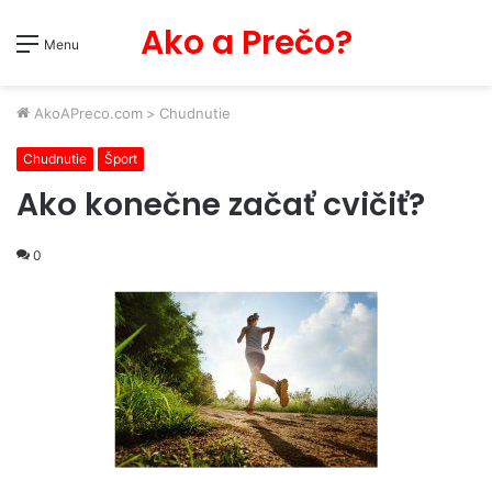
Ako a Prečo?
Menu
AkoAPreco.com
>
Chudnutie
Chudnutie
Šport
Ako konečne začať cvičiť?
0