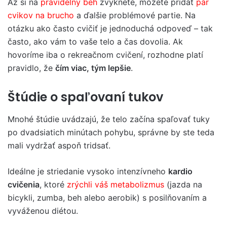
Až si na
pravidelný beh
zvyknete, môžete pridať
pár
cvikov na brucho
a ďalšie problémové partie. Na
otázku ako často cvičiť je jednoduchá odpoveď – tak
často, ako vám to vaše telo a čas dovolia. Ak
hovoríme iba o rekreačnom cvičení, rozhodne platí
pravidlo, že
čím viac, tým lepšie
.
Štúdie o spaľovaní tukov
Mnohé štúdie uvádzajú, že telo začína spaľovať tuky
po dvadsiatich minútach pohybu, správne by ste teda
mali vydržať aspoň tridsať.
Ideálne je striedanie vysoko intenzívneho
kardio
cvičenia
, ktoré
zrýchli váš metabolizmus
(jazda na
bicykli, zumba, beh alebo aerobik) s posilňovaním a
vyváženou diétou.