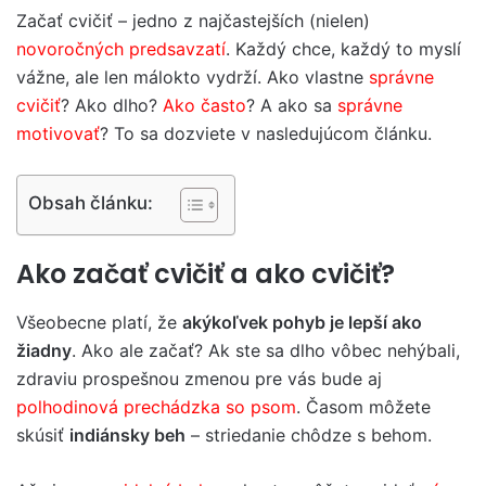
Začať cvičiť – jedno z najčastejších (nielen)
novoročných predsavzatí
. Každý chce, každý to myslí
vážne, ale len málokto vydrží. Ako vlastne
správne
cvičiť
? Ako dlho?
Ako často
? A ako sa
správne
motivovať
? To sa dozviete v nasledujúcom článku.
Obsah článku:
Ako začať cvičiť a ako cvičiť?
Všeobecne platí, že
akýkoľvek pohyb je lepší ako
žiadny
. Ako ale začať? Ak ste sa dlho vôbec nehýbali,
zdraviu prospešnou zmenou pre vás bude aj
polhodinová prechádzka so psom
. Časom môžete
skúsiť
indiánsky beh
– striedanie chôdze s behom.