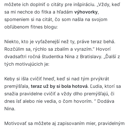
môžete ich doplniť o citáty pre inšpiráciu. „Vždy, keď
sa mi nechce do fitka a hľadám
výhovorky
,
spomeniem si na citát, čo som našla na svojom
obľúbenom fitnes blogu:
Niekto, kto je vyťaženejší než ty, práve teraz behá.
Rozčúlim sa, rýchlo sa zbalím a vyrazím.“ Hovorí
dvadsaťtri ročná študentka Nina z Bratislavy. „Ďalší z
tých motivujúcich je:
Keby si išla cvičiť hneď, keď si nad tým prvýkrát
premýšľala,
teraz už by si bola hotová
. Ľudia, ktorí sa
snažia pravidelne cvičiť a vždy dlho premýšľajú, či
dnes ísť alebo nie vedia, o čom hovorím. “ Dodáva
Nina.
Motivovať sa môžete aj zapisovaním mier, pravidelným