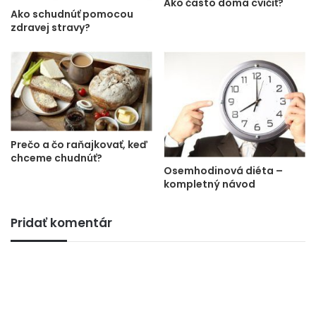
Ako často doma cvičiť?
Ako schudnúť pomocou
zdravej stravy?
Prečo a čo raňajkovať, keď
chceme chudnúť?
Osemhodinová diéta –
kompletný návod
Pridať komentár