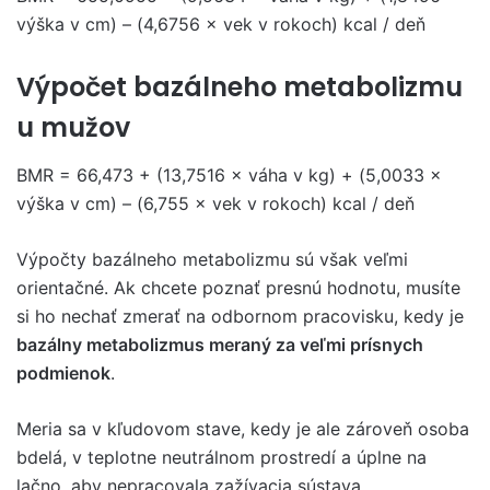
výška v cm) – (4,6756 × vek v rokoch) kcal / deň
Výpočet bazálneho metabolizmu
u mužov
BMR = 66,473 + (13,7516 × váha v kg) + (5,0033 ×
výška v cm) – (6,755 × vek v rokoch) kcal / deň
Výpočty bazálneho metabolizmu sú však veľmi
orientačné. Ak chcete poznať presnú hodnotu, musíte
si ho nechať zmerať na odbornom pracovisku, kedy je
bazálny metabolizmus meraný za veľmi prísnych
podmienok
.
Meria sa v kľudovom stave, kedy je ale zároveň osoba
bdelá, v teplotne neutrálnom prostredí a úplne na
lačno, aby nepracovala zažívacia sústava.