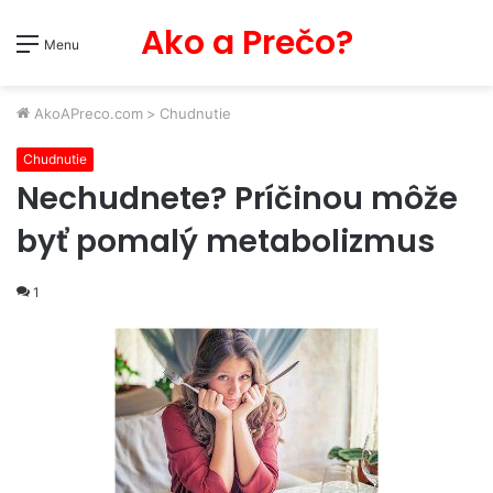
Ako a Prečo?
Menu
AkoAPreco.com
>
Chudnutie
Chudnutie
Nechudnete? Príčinou môže
byť pomalý metabolizmus
1