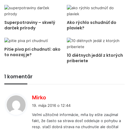
Superpotraviny – skvelý
Ako rýchlo schudnúť do
darček prírody
plaviek?
Pitie piva pri chudnutí: ako
to naozaj je?
10 diétnych jedál z ktorých
priberiete
1 komentár
p
Mirko
í
19. mája 2016 o 12:44
š
Veľmi užitočné informácie, mňa by ešte zaujímal
e
fakt, že často sa strava dosť oddeluje o pohybu a
:
resp. stačí dobrá strava na chudnutie ale dočítal