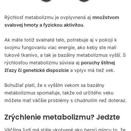
Rýchlosť metabolizmu je ovplyvnená aj
množstvom
svalovej hmoty a fyzickou aktivitou
.
Ak máte totiž svalnaté telo, potrebuje aj v pokoji k
svojmu fungovaniu viac energie, ako keby ste mali
tukové tkanivo, a tak je bazálny metabolizmus vyšší. S
rýchlosťou metabolizmu súvisia aj
poruchy štítnej
žľazy či genetické dispozície
a vplyv má tiež vek.
Bohužiaľ platí, že s vyšším vekom sa bazálny
metabolizmus spomaľuje, takže od určitého veku
môžete mať väčšie problémy s chudnutím než doteraz.
Zrýchlenie metabolizmu? Jedzte
Väčšina ľudí má stále ukotvené ako bernú mincu to, že