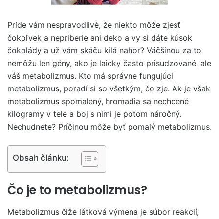
Príde vám nespravodlivé, že niekto môže zjesť
čokoľvek a nepriberie ani deko a vy si dáte kúsok
čokolády a už vám skáču kilá nahor? Väčšinou za to
nemôžu len gény, ako je laicky často prisudzované, ale
váš metabolizmus. Kto má správne fungujúci
metabolizmus, poradí si so všetkým, čo zje. Ak je však
metabolizmus spomalený, hromadia sa nechcené
kilogramy v tele a boj s nimi je potom náročný.
Nechudnete? Príčinou môže byť pomalý metabolizmus.
Obsah článku:
Čo je to metabolizmus?
Metabolizmus čiže látková výmena je súbor reakcií,