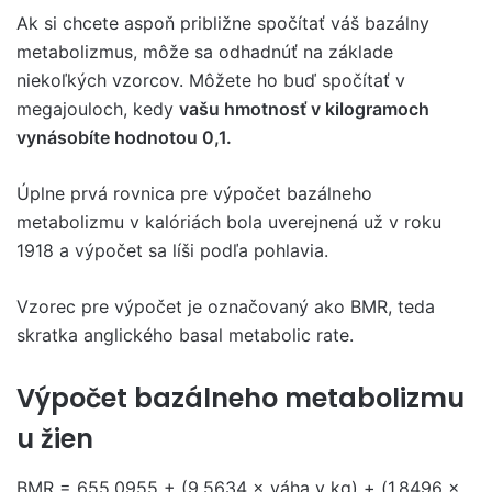
Ak si chcete aspoň približne spočítať váš bazálny
metabolizmus, môže sa odhadnúť na základe
niekoľkých vzorcov. Môžete ho buď spočítať v
megajouloch, kedy
vašu hmotnosť v kilogramoch
vynásobíte hodnotou 0,1.
Úplne prvá rovnica pre výpočet bazálneho
metabolizmu v kalóriách bola uverejnená už v roku
1918 a výpočet sa líši podľa pohlavia.
Vzorec pre výpočet je označovaný ako BMR, teda
skratka anglického basal metabolic rate.
Výpočet bazálneho metabolizmu
u žien
BMR = 655,0955 + (9,5634 × váha v kg) + (1,8496 ×