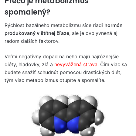
Prečo je metabolizmus
spomalený?
Rýchlosť bazálneho metabolizmu síce riadi
hormón
produkovaný v štítnej žľaze
, ale je ovplyvnená aj
radom ďalších faktorov.
Veľmi negatívny dopad na neho majú najrôznejšie
diéty, hladovky, zlá a
nevyvážená strava
. Čím viac sa
budete snažiť schudnúť pomocou drastických diét,
tým viac metabolizmus otupíte a spomalíte.