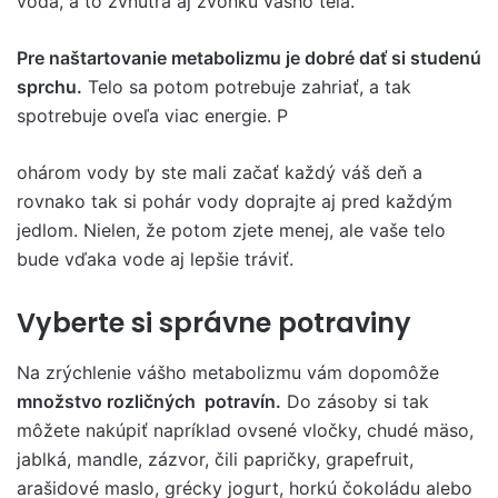
voda, a to zvnútra aj zvonku vášho tela.
Pre naštartovanie metabolizmu je dobré dať si studenú
sprchu.
Telo sa potom potrebuje zahriať, a tak
spotrebuje oveľa viac energie. P
ohárom vody by ste mali začať každý váš deň a
rovnako tak si pohár vody doprajte aj pred každým
jedlom. Nielen, že potom zjete menej, ale vaše telo
bude vďaka vode aj lepšie tráviť.
Vyberte si správne potraviny
Na zrýchlenie vášho metabolizmu vám dopomôže
množstvo rozličných potravín.
Do zásoby si tak
môžete nakúpiť napríklad ovsené vločky, chudé mäso,
jablká, mandle, zázvor, čili papričky, grapefruit,
arašidové maslo, grécky jogurt, horkú čokoládu alebo