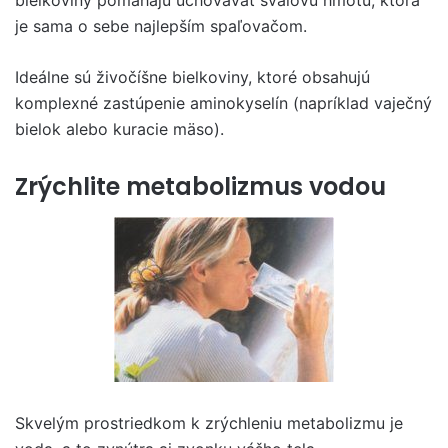
je sama o sebe najlepším spaľovačom.
Ideálne sú živočíšne bielkoviny, ktoré obsahujú
komplexné zastúpenie aminokyselín (napríklad vaječný
bielok alebo kuracie mäso).
Zrýchlite metabolizmus vodou
Skvelým prostriedkom k zrýchleniu metabolizmu je