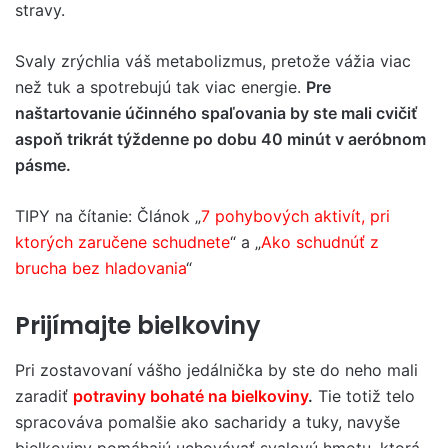
stravy.
Svaly zrýchlia váš metabolizmus, pretože vážia viac
než tuk a spotrebujú tak viac energie.
Pre
naštartovanie účinného spaľovania by ste mali cvičiť
aspoň trikrát týždenne po dobu 40 minút v aeróbnom
pásme.
TIPY na čítanie: Článok „
7 pohybových aktivít, pri
ktorých zaručene schudnete
“ a „
Ako schudnúť z
brucha bez hladovania
“
Prijímajte bielkoviny
Pri zostavovaní vášho jedálnička by ste do neho mali
zaradiť
potraviny bohaté na bielkoviny
.
Tie totiž telo
spracováva pomalšie ako sacharidy a tuky, navyše
bielkoviny pomáhajú uchovávať svalovú hmotu, ktorá