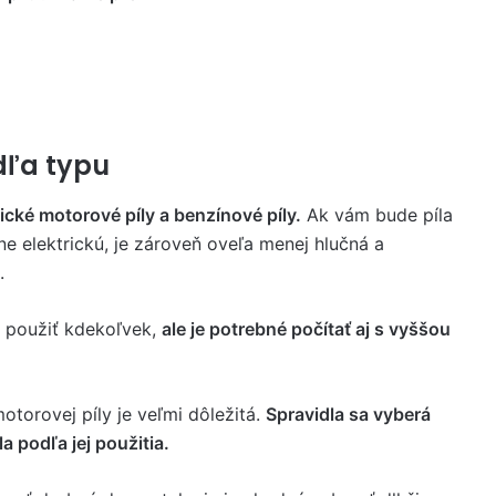
.
dľa typu
ické motorové píly a benzínové píly.
Ak vám bude píla
ine elektrickú, je zároveň oveľa menej hlučná a
.
h použiť kdekoľvek,
ale je potrebné počítať aj s vyššou
motorovej píly je veľmi dôležitá.
Spravidla sa vyberá
a podľa jej použitia.