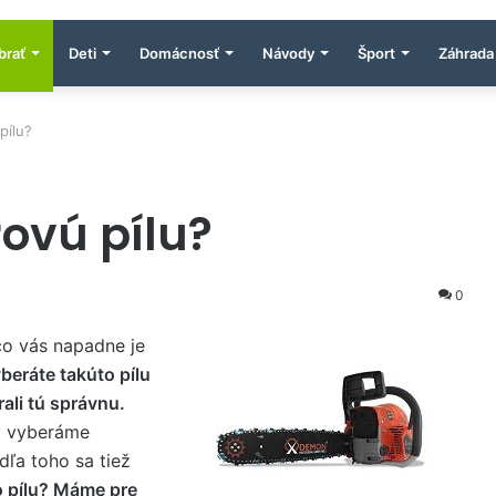
brať
Deti
Domácnosť
Návody
Šport
Záhrada
pílu?
ovú pílu?
0
 čo vás napadne je
yberáte takúto pílu
rali tú správnu.
ly vyberáme
ľa toho sa tiež
o pílu? Máme pre