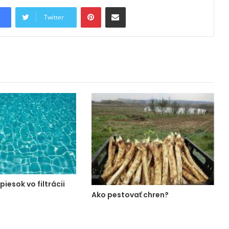
Pinterest
Share via Email
Twitter
piesok vo filtrácii
Ako pestovať chren?