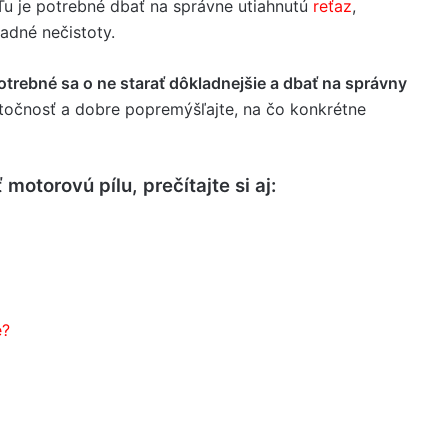
Tu je potrebné dbať na správne utiahnutú
reťaz
,
adné nečistoty.
otrebné sa o ne starať dôkladnejšie a dbať na správny
utočnosť a dobre popremýšľajte, na čo konkrétne
motorovú pílu, prečítajte si aj:
e?