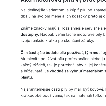
Najideálnejšie variantom je kúpiť pílu od známe
dbajú na svojom mene a ich kosačky preto aj dl
Známe značky majú aj rozsiahlejšie servisné sie
dostupný.
Naopak veľmi lacné motorové píly bý
svoje funkcie krátko po skončení záruky.
Čím častejšie budete pílu používať, tým musí byť
Ak mienite používať pílu profesionálne alebo ju
každý týždeň, tak je potrebné, aby aj jej konšt
a húževnatá.
Je vhodné sa vyhnúť materiálom
plastu.
Najzraniteľnejšie časti píly by mali byť kovové.
krátkodobé používanie, tak na materiáli toľko n