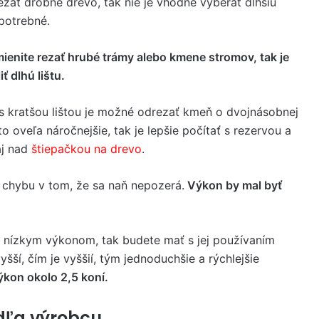
ezať drobné drevo, tak nie je vhodné vyberať dlhšiu
 potrebné.
ienite rezať hrubé trámy alebo kmene stromov, tak je
ť dlhú lištu.
s kratšou lištou je možné odrezať kmeň o dvojnásobnej
e to oveľa náročnejšie, tak je lepšie počítať s rezervou a
aj nad
štiepačkou na drevo
.
í chybu v tom, že sa naň nepozerá.
Výkon by mal byť
ale nízkym výkonom, tak budete mať s jej používaním
ší, čím je vyššií, tým jednoduchšie a rýchlejšie
ýkon okolo 2,5 koní.
dľa výrobcu