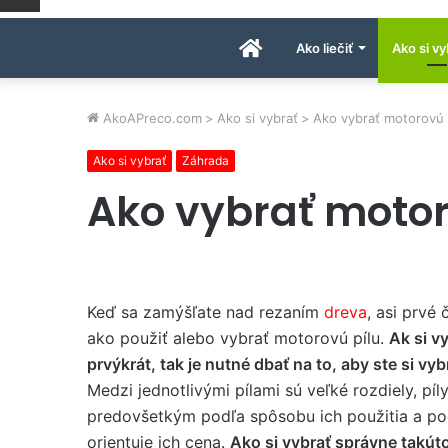
Úvodná
Ako liečiť
Ako si vy
stránka
AkoAPreco.com
>
Ako si vybrať
>
Ako vybrať motorovú 
Ako si vybrať
Záhrada
AkoAPreco.com
Ako vybrať motor
Keď sa zamýšľate nad rezaním
dreva
, asi prvé
ako použiť alebo vybrať motorovú pílu.
Ak si v
prvýkrát, tak je nutné dbať na to, aby ste si vyb
Medzi jednotlivými pílami sú veľké rozdiely, pí
predovšetkým podľa spôsobu ich použitia a pod
orientuje ich cena.
Ako si vybrať správne takút