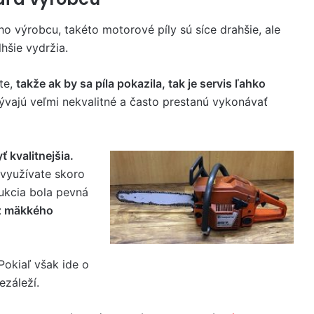
ho výrobcu, takéto motorové píly sú síce drahšie, ale
hšie vydržia.
te,
takže ak by sa píla pokazila, tak je servis ľahko
vajú veľmi nekvalitné a často prestanú vykonávať
 kvalitnejšia.
 využívate skoro
rukcia bola pevná
 z mäkkého
 Pokiaľ však ide o
ezáleží.