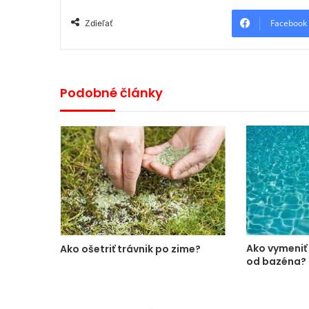
Facebook
Zdieľať
Podobné články
Ako vymeniť 
Ako ošetriť trávnik po zime?
od bazéna?