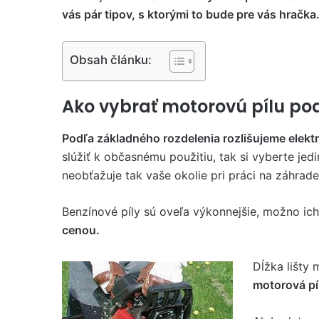
vás pár tipov, s ktorými to bude pre vás hračka
Obsah článku:
Ako vybrať motorovú pílu po
Podľa základného rozdelenia rozlišujeme elektr
slúžiť k občasnému použitiu, tak si vyberte jed
neobťažuje tak vaše okolie pri práci na záhrade
Benzínové píly sú oveľa výkonnejšie, možno ic
cenou.
Dĺžka lišty 
motorová píl