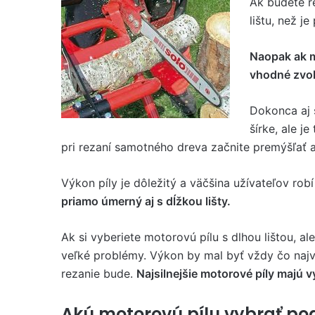
Ak budete r
lištu, než je
Naopak ak m
vhodné zvoli
Dokonca aj 
šírke, ale j
pri rezaní samotného dreva začnite premýšľať 
Výkon píly je dôležitý a väčšina užívateľov rob
priamo úmerný aj s dĺžkou lišty.
Ak si vyberiete motorovú pílu s dlhou lištou, 
veľké problémy. Výkon by mal byť vždy čo najvyš
rezanie bude.
Najsilnejšie motorové píly majú v
Akú motorovú pílu vybrať po