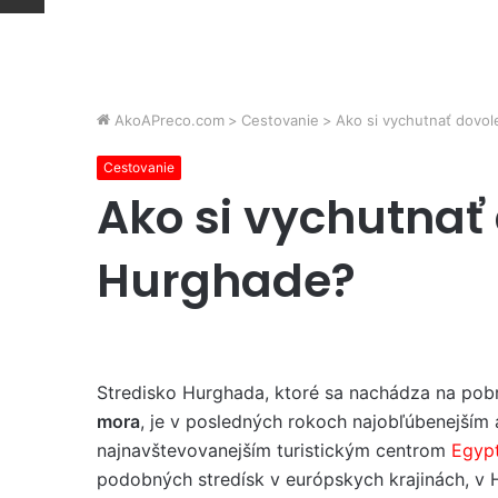
AkoAPreco.com
>
Cestovanie
>
Ako si vychutnať dovo
Cestovanie
Ako si vychutnať
Hurghade?
Stredisko Hurghada, ktoré sa nachádza na pob
mora
, je v posledných rokoch najobľúbenejším 
najnavštevovanejším turistickým centrom
Egyp
podobných stredísk v európskych krajinách, v 