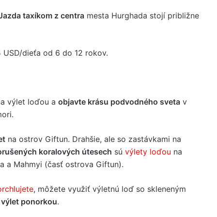
Jazda taxíkom z centra
mesta Hurghada stojí približne
5 USD/dieťa od 6 do 12 rokov.
na výlet loďou a
objavte krásu podvodného sveta
v
ori.
et
na ostrov Giftun. Drahšie, ale so zastávkami na
rušených koralových útesech
sú
výlety loďou
na
a a Mahmyi (časť ostrova Giftun).
rchlujete
, môžete využiť výletnú loď so skleneným
o
výlet ponorkou
.