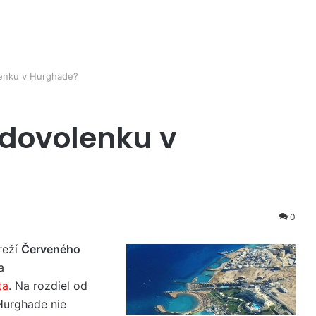
lenku v Hurghade?
 dovolenku v
0
reží
Červeného
a
ta
. Na rozdiel od
Hurghade nie