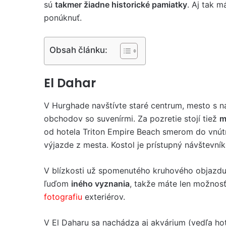
sú
takmer žiadne historické pamiatky
. Aj tak m
ponúknuť.
Obsah článku:
El Dahar
V Hurghade navštívte staré centrum, mesto s n
obchodov so suvenírmi. Za pozretie stojí tiež
m
od hotela Triton Empire Beach smerom do vnú
výjazde z mesta. Kostol je prístupný návštevn
V blízkosti už spomenutého kruhového objazdu
ľuďom
iného vyznania
, takže máte len možnosť
fotografiu
exteriérov.
V El Daharu sa nachádza aj akvárium (vedľa ho