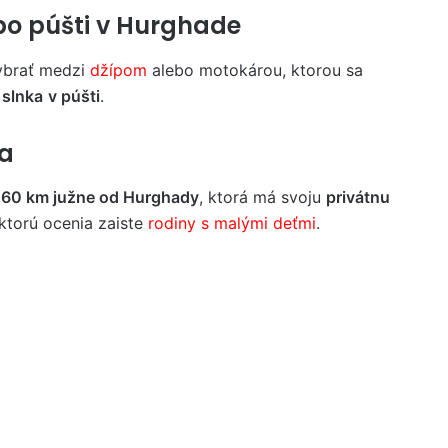
po púšti v Hurghade
vybrať medzi
džípom
alebo motokárou, ktorou sa
 slnka
v púšti
.
ga
u 60 km južne od Hurghady
, ktorá má svoju
privátnu
torú ocenia zaiste
rodiny s malými deťmi
.