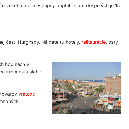
erveného mora. Vstupný poplatok pre dospelých je 15
ej časti Hurghady. Nájdete tu hotely,
reštaurácie
, bary
ých hodinách v
v centre mesta alebo
 tovarov
vrátane
 mnohých