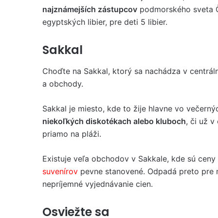
najznámejších zástupcov
podmorského sveta Č
egyptských libier, pre deti 5 libier.
Sakkal
Choďte na Sakkal, ktorý sa nachádza v centráln
a obchody.
Sakkal je miesto, kde to žije hlavne vo večern
niekoľkých diskotékach alebo kluboch
, či už 
priamo na pláži.
Existuje veľa obchodov v Sakkale, kde sú ceny
suvenírov
pevne stanovené. Odpadá preto pre
nepríjemné vyjednávanie cien.
Osviežte sa