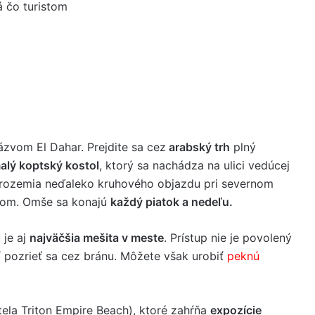
á čo turistom
ázvom El Dahar. Prejdite sa cez
arabský trh
plný
alý koptský kostol
, ktorý sa nachádza na ulici vedúcej
trozemia neďaleko kruhového objazdu pri severnom
íkom. Omše sa konajú
každý piatok a nedeľu.
 je aj
najväčšia mešita v meste
. Prístup nie je povolený
 pozrieť sa cez bránu. Môžete však urobiť
peknú
tela Triton Empire Beach), ktoré zahŕňa
expozície