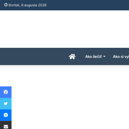
štvrtok, 6 augusta 2026
Úvodná
Ako liečiť
Ako si vy
stránka
Facebook
AkoAPreco.com
Twitter
Messenger
Share via Email