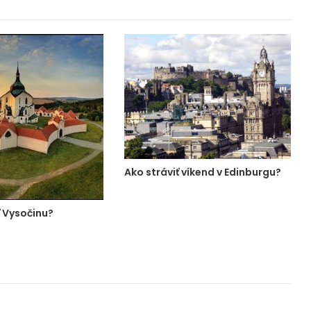
Ako stráviť víkend v Edinburgu?
 Vysočinu?