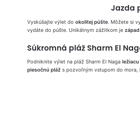
Jazda 
Vyskúšajte výlet do
okolitej púšte
. Môžete si 
vydáte do púšte. Unikátnym zážitkom je
západ
Súkromná pláž Sharm El Na
Podniknite výlet na pláž Sharm El Naga
ležiac
piesočnú pláž
s pozvoľným vstupom do mora, k