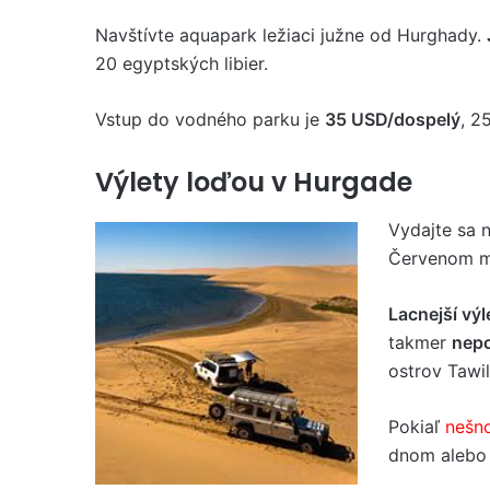
Navštívte aquapark ležiaci južne od Hurghady.
20 egyptských libier.
Vstup do vodného parku je
35 USD/dospelý
, 2
Výlety loďou v Hurgade
Vydajte sa 
Červenom m
Lacnejší výl
takmer
nepo
ostrov Tawil
Pokiaľ
nešno
dnom aleb