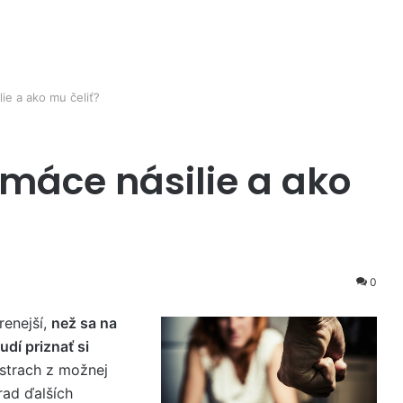
ie a ako mu čeliť?
máce násilie a ako
0
renejší,
než sa na
udí priznať si
 strach z možnej
rad ďalších