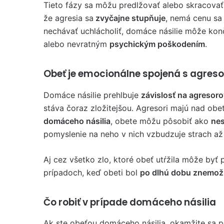
Tieto fázy sa môžu predlžovať alebo skracovať,
že agresia sa
zvyčajne stupňuje
, nemá cenu sa
nechávať uchlácholiť, domáce násilie môže konč
alebo nevratným
psychickým poškodením
.
Obeť je emocionálne spojená s agres
Domáce násilie prehlbuje
závislosť na agresoro
stáva čoraz zložitejšou. Agresori majú nad ob
domáceho násilia
, obete môžu pôsobiť ako
nes
pomyslenie na neho v nich vzbudzuje strach až
Aj cez všetko zlo, ktoré obeť utŕžila môže byť 
prípadoch, keď obeti bol
po dlhú dobu znemož
Čo robiť v prípade domáceho násilia
Ak ste obeťou domáceho násilia, okamžite sa 