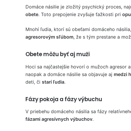
Domáce násilie je zložitý psychický proces, na
obete
. Toto prepojenie zvyšuje ťažkosti pri
opu
Mnohí ľudia, ktorí sú obeťami domáceho násilia
agresorovým sľúbom
, že s tým prestane a mož
Obete môžu byť aj muži
Hoci sa najčastejšie hovorí o mužoch agresor 
naopak a domáce násilie sa objavuje aj
medzi 
deti, či
starí ľudia
.
Fázy pokoja a fázy výbuchu
V priebehu domáceho násilia sa fázy relatívneho
fázami agresívnych výbuchov
.