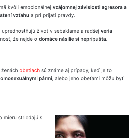
jmä kvôli emocionálnej
vzájomnej závislosti agresora a
stení vzťahu
a pri prijatí pravdy.
, uprednostňujú život v sebaklame a radšej
veria
nosť, že nejde o
domáce násilie si neprípušťa
.
a ženách
obetiach
sú známe aj prípady, keď je to
homosexuálnymi pármi
, alebo jeho obeťami môžu byť
 mieru striedajú s