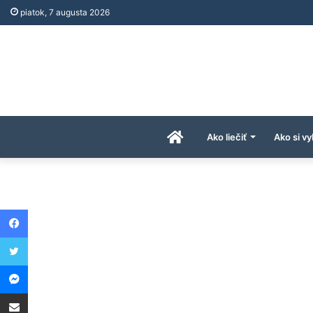
piatok, 7 augusta 2026
Úvodná
Ako liečiť
Ako si vy
stránka
Facebook
AkoAPreco.com
Twitter
Messenger
Share via Email