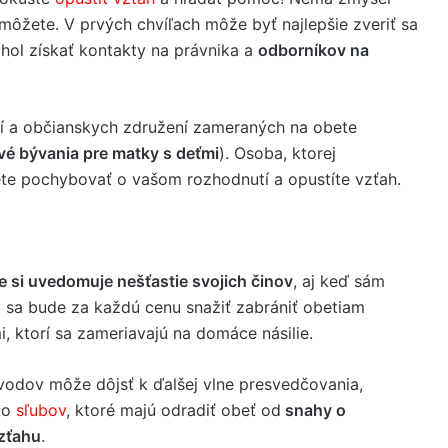
emôžete. V prvých chvíľach môže byť najlepšie zveriť sa
ol získať kontakty na právnika a
odborníkov na
ní a občianskych združení zameraných na obete
vé bývania pre matky s deťmi
). Osoba, ktorej
ete pochybovať o vašom rozhodnutí a opustíte vzťah.
e si uvedomuje nešťastie svojich činov
, aj keď sám
o sa bude za každú cenu snažiť zabrániť obetiam
i, ktorí sa zameriavajú na domáce násilie.
vodov môže dôjsť k ďalšej vlne presvedčovania,
bo
sľubov
, ktoré majú odradiť obeť od
snahy o
zťahu
.