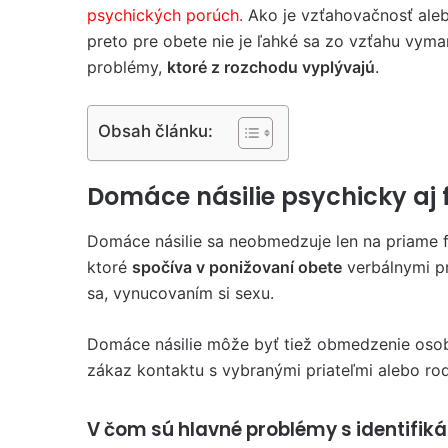
psychických porúch.
Ako je vzťahovačnosť aleb
preto pre obete nie je ľahké sa zo vzťahu vymani
problémy,
ktoré z rozchodu vyplývajú
.
Obsah článku:
Domáce násilie psychicky aj 
Domáce násilie sa neobmedzuje len na priame fyz
ktoré
spočíva v ponižovaní obete
verbálnymi p
sa, vynucovaním si sexu.
Domáce násilie môže byť tiež obmedzenie osobne
zákaz kontaktu s vybranými priateľmi alebo rod
V čom sú hlavné problémy s identifik