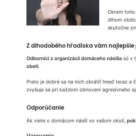
Okrem toho
dlhom obdob
skutočne zm
Z dlhodobého hľadiska vám najlepšie
Odborníci z organizácií domáceho násilia
sú v 
obetí
.
Preto je dobré sa na nich obrátiť hneď teraz a 
zvyšuje sa pri každom obnovení agresívneho sp
Odporúčanie
Ak viete o domácom násilí vo vašom okolí,
pok
Varovanie