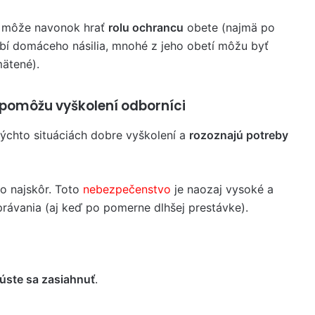
 môže navonok hrať
rolu ochrancu
obete (najmä po
í domáceho násilia, mnohé z jeho obetí môžu byť
ätené).
 pomôžu vyškolení odborníci
týchto situáciách dobre vyškolení a
rozoznajú potreby
čo najskôr. Toto
nebezpečenstvo
je naozaj vysoké a
rávania (aj keď po pomerne dlhšej prestávke).
úste sa zasiahnuť
.