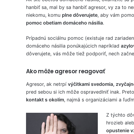
hanbiť sa, mal by sa hanbiť agresor, vy za to n
niekomu, komu
plne dôverujete
, aby vám pomoh
pomoc obetiam domáceho násilia
.
Prípadnú sociálnu pomoc (existuje rad zariade
domáceho násilia ponúkajúcich napríklad
azylo
dôverujete, vás môže tiež podporiť, nech začn
Ako môže agresor reagovať
Agresor, ak netrpí
výčitkami svedomia, zvyčajn
pred sebou si ich môže ospravedlniť inak. Pret
kontakt s okolím
, najmä s organizáciami a ľuďm
Z týchto dô
hrozieb ale
opustenie v