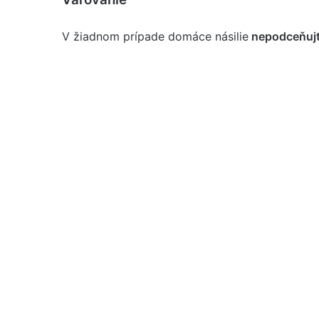
V žiadnom prípade domáce násilie
nepodceňujt