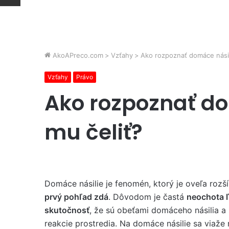
AkoAPreco.com
>
Vzťahy
>
Ako rozpoznať domáce násil
Vzťahy
Právo
Ako rozpoznať do
mu čeliť?
Domáce násilie je fenomén, ktorý je oveľa rozší
prvý pohľad zdá
. Dôvodom je častá
neochota ľ
skutočnosť
, že sú obeťami domáceho násilia a
reakcie prostredia. Na domáce násilie sa viaže 