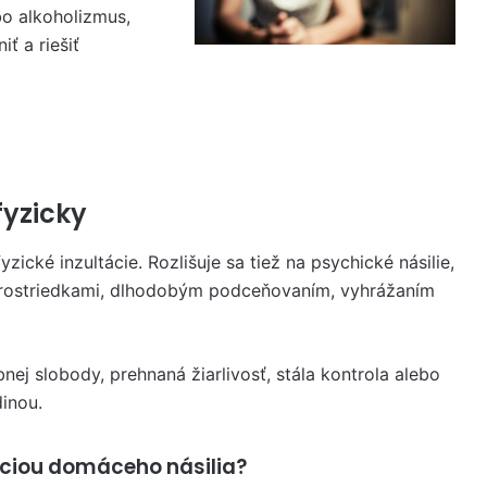
o alkoholizmus,
ť a riešiť
fyzicky
ické inzultácie. Rozlišuje sa tiež na psychické násilie,
rostriedkami, dlhodobým
podceňovaním, vyhrážaním
j slobody, prehnaná žiarlivosť, stála kontrola alebo
inou.
áciou domáceho násilia?