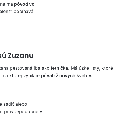
lina má
pôvod vo
zelená“ popínavá
kú Zuzanu
zana pestovaná iba ako
letnička.
Má úzke listy, ktoré
, na ktorej vynikne
pôvab žiarivých kvetov.
e sadiť alebo
ám pravdepodobne v