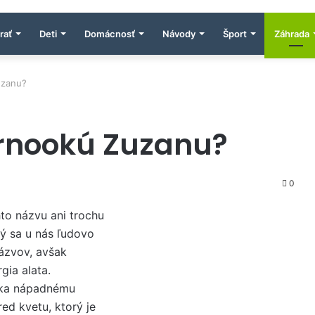
rať
Deti
Domácnosť
Návody
Šport
Záhrada
uzanu?
ernookú Zuzanu?
0
to názvu ani trochu
rý sa u nás ľudovo
ázvov, avšak
gia alata.
aka nápadnému
tred kvetu, ktorý je