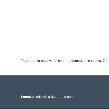
Táto stránka používa Akismet na obmedzenie spamu.
Zis
Kontakt:
redakcia@akoapreco.com