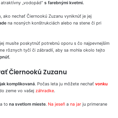
a atraktívny „vodopád“
s
farebnými kvetmi.
 ako nechať Čiernookú Zuzanu vyniknúť je jej
ade
na nosných konštrukciách alebo na stene či pri
jej musíte poskytnúť potrebnú oporu s čo najpevnejším
 rôznych tyčí či zábradlí, aby sa mohla okolo tejto
pnúť.
vať Čiernookú Zuzanu
nijak komplikovaná
. Počas leta ju môžete nechať
vonku
 do zeme vo vašej
záhradke
.
a to
na svetlom mieste
.
Na jeseň
a
na jar
ju primerane