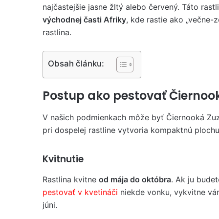
najčastejšie jasne žltý alebo červený. Táto rast
východnej časti Afriky
, kde rastie ako „večne-
rastlina.
Obsah článku:
Postup ako pestovať Čiernoo
V našich podmienkach môže byť Čiernooká Zu
pri dospelej rastline vytvoria kompaktnú plochu
Kvitnutie
Rastlina kvitne
od mája do októbra
. Ak ju budet
pestovať v kvetináči
niekde vonku, vykvitne v
júni.