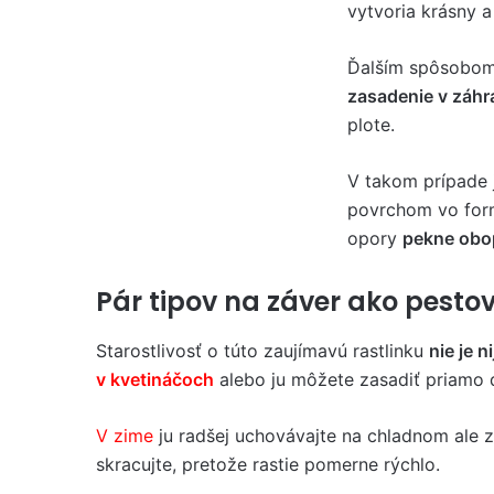
vytvoria krásny 
Ďalším spôsobom,
zasadenie v záhr
plote.
V takom prípade 
povrchom vo forme
opory
pekne obo
Pár tipov na záver ako pesto
Starostlivosť o túto zaujímavú rastlinku
nie je 
v kvetináčoch
alebo ju môžete zasadiť priamo
V zime
ju radšej uchovávajte na chladnom ale z
skracujte, pretože rastie pomerne rýchlo.