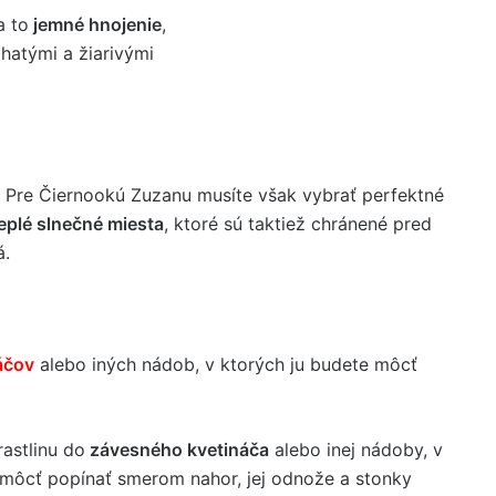
a to
jemné hnojenie
,
hatými a žiarivými
Pre Čiernookú Zuzanu musíte však vybrať perfektné
eplé slnečné miesta
, ktoré sú taktiež chránené pred
á.
áčov
alebo iných nádob, v ktorých ju budete môcť
rastlinu do
závesného kvetináča
alebo inej nádoby, v
 môcť popínať smerom nahor, jej odnože a stonky