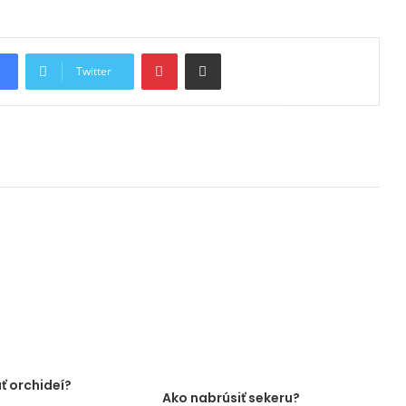
Pinterest
Share via Email
Twitter
ť orchideí?
Ako nabrúsiť sekeru?