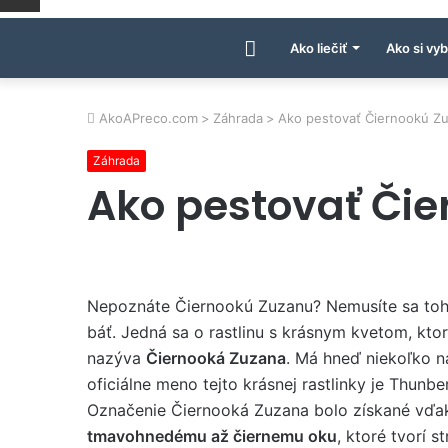
Úvodná
Ako liečiť
Ako si vyb
stránka
AkoAPreco.com
>
Záhrada
>
Ako pestovať Čiernookú Z
Záhrada
AkoAPreco.com
Ako pestovať Či
Nepoznáte Čiernookú Zuzanu? Nemusíte sa toh
báť. Jedná sa o rastlinu s krásnym kvetom, kto
nazýva
Čiernooká Zuzana
. Má hneď niekoľko n
oficiálne meno tejto krásnej rastlinky je Thunber
Označenie Čiernooká Zuzana bolo získané vď
tmavohnedému až čiernemu oku
, ktoré tvorí s