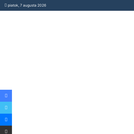
piatok, 7 augusta 2026
Facebook
Twitter
Messenger
Share via Email