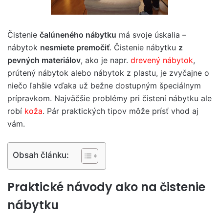
Čistenie
čalúneného nábytku
má svoje úskalia –
nábytok
nesmiete premočiť
. Čistenie nábytku
z
pevných materiálov
, ako je napr.
drevený nábytok
,
prútený nábytok alebo nábytok z plastu, je zvyčajne o
niečo ľahšie vďaka už bežne dostupným špeciálnym
prípravkom. Najväčšie problémy pri čistení nábytku ale
robí
koža
. Pár praktických tipov môže prísť vhod aj
vám.
Obsah článku:
Praktické návody ako na čistenie
nábytku