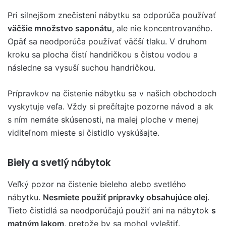
Pri silnejšom znečistení nábytku sa odporúča používať
väčšie množstvo saponátu
, ale nie koncentrovaného.
Opäť sa neodporúča používať väčší tlaku. V druhom
kroku sa plocha čistí handričkou s čistou vodou a
následne sa vysuší suchou handričkou.
Prípravkov na čistenie nábytku sa v našich obchodoch
vyskytuje veľa. Vždy si prečítajte pozorne návod a ak
s ním nemáte skúsenosti, na malej ploche v menej
viditeľnom mieste si čistidlo vyskúšajte.
Biely a svetlý nábytok
Veľký pozor na čistenie bieleho alebo svetlého
nábytku.
Nesmiete použiť prípravky obsahujúce olej
.
Tieto čistidlá sa neodporúčajú použiť ani na nábytok
s
matným lakom
, pretože by sa mohol vyleštiť.