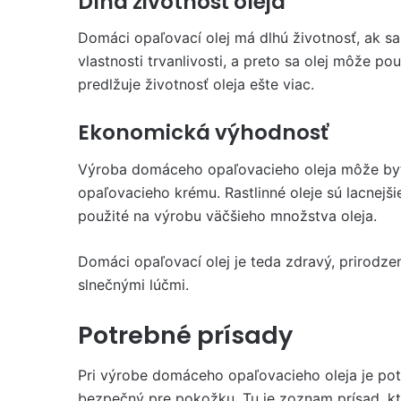
Dlhá životnosť oleja
Domáci opaľovací olej má dlhú životnosť, ak sa
vlastnosti trvanlivosti, a preto sa olej môže p
predlžuje životnosť oleja ešte viac.
Ekonomická výhodnosť
Výroba domáceho opaľovacieho oleja môže by
opaľovacieho krému. Rastlinné oleje sú lacne
použité na výrobu väčšieho množstva oleja.
Domáci opaľovací olej je teda zdravý, prirodz
slnečnými lúčmi.
Potrebné prísady
Pri výrobe domáceho opaľovacieho oleja je potr
bezpečný pre pokožku. Tu je zoznam prísad, k