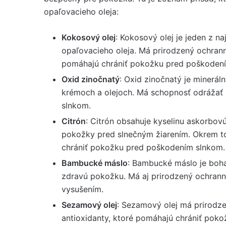
opaľovacieho oleja:
Kokosový olej
: Kokosový olej je jeden z n
opaľovacieho oleja. Má prirodzený ochrann
pomáhajú chrániť pokožku pred poškoden
Oxid zinočnatý
: Oxid zinočnatý je minerál
krémoch a olejoch. Má schopnosť odrážať 
slnkom.
Citrón
: Citrón obsahuje kyselinu askorbov
pokožky pred slnečným žiarením. Okrem to
chrániť pokožku pred poškodením slnkom.
Bambucké máslo
: Bambucké máslo je boha
zdravú pokožku. Má aj prirodzený ochrann
vysušením.
Sezamový olej
: Sezamový olej má prirodze
antioxidanty, ktoré pomáhajú chrániť pok