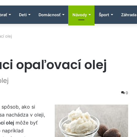
brať
Deti
Domácnosť
Návody
Šport
Záhrada
cí olej
ci opaľovací olej
lej
0
 spôsob, ako si
sa nachádza v oleji,
í olej
môže byť
 napríklad