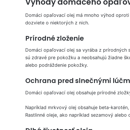
Výhody domáceho opaľov
Domáci opaľovací olej má mnoho výhod oprot
dozviete o niektorých z nich.
Prírodné zloženie
Domáci opaľovací olej sa vyrába z prírodných su
sú zdravé pre pokožku a neobsahujú žiadne škod
alebo podráždenie pokožky.
Ochrana pred slnečnými lúčm
Domáci opaľovací olej obsahuje prírodné zložky
Napríklad mrkvový olej obsahuje beta-karotén,
Rastlinné oleje, ako napríklad sezamový alebo o