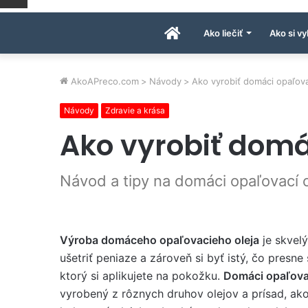
Úvodná
Ako liečiť
Ako si vy
stránka
AkoAPreco.com
>
Návody
>
Ako vyrobiť domáci opaľova
Návody
Zdravie a krása
AkoAPreco.com
Ako vyrobiť domá
Návod a tipy na domáci opaľovací o
Výroba domáceho opaľovacieho oleja
je skvelý
ušetriť peniaze a zároveň si byť istý, čo presne 
ktorý si aplikujete na pokožku.
Domáci opaľovac
vyrobený z rôznych druhov olejov a prísad, ako