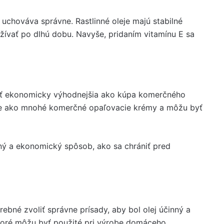
 uchováva správne. Rastlinné oleje majú stabilné
oužívať po dlhú dobu. Navyše, pridaním vitamínu E sa
ť ekonomicky výhodnejšia ako kúpa komerčného
jšie ako mnohé komerčné opaľovacie krémy a môžu byť
ený a ekonomický spôsob, ako sa chrániť pred
ebné zvoliť správne prísady, aby bol olej účinný a
toré môžu byť použité pri výrobe domáceho