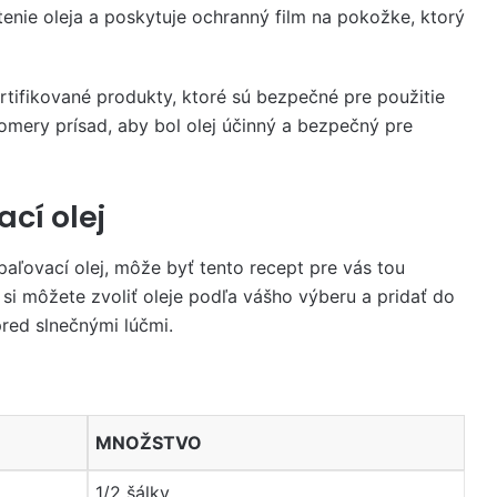
tenie oleja a poskytuje ochranný film na pokožke, ktorý
certifikované produkty, ktoré sú bezpečné pre použitie
omery prísad, aby bol olej účinný a bezpečný pre
cí olej
paľovací olej, môže byť tento recept pre vás tou
si môžete zvoliť oleje podľa vášho výberu a pridať do
pred slnečnými lúčmi.
MNOŽSTVO
1/2 šálky