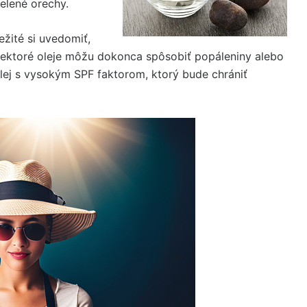
elené orechy.
žité si uvedomiť,
Niektoré oleje môžu dokonca spôsobiť popáleniny alebo
olej s vysokým SPF faktorom, ktorý bude chrániť