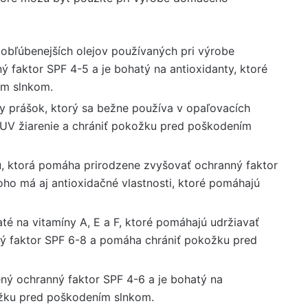
ajobľúbenejších olejov používaných pri výrobe
ý faktor SPF 4-5 a je bohatý na antioxidanty, ktoré
ím slnkom.
ny prášok, ktorý sa bežne používa v opaľovacích
UV žiarenie a chrániť pokožku pred poškodením
ú, ktorá pomáha prirodzene zvyšovať ochranný faktor
ho má aj antioxidačné vlastnosti, ktoré pomáhajú
té na vitamíny A, E a F, ktoré pomáhajú udržiavať
ý faktor SPF 6-8 a pomáha chrániť pokožku pred
ný ochranný faktor SPF 4-6 a je bohatý na
ožku pred poškodením slnkom.