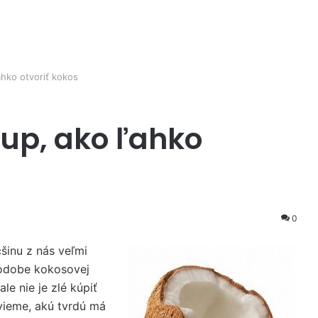
hko otvoriť kokos
up, ako ľahko
0
šinu z nás veľmi
podobe kokosovej
e nie je zlé kúpiť
vieme, akú tvrdú má