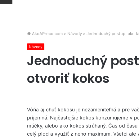
AkoAPreco.com
>
Návody
>
Jednoduchý postup, ako ľa
Návody
Jednoduchý post
otvoriť kokos
Vôňa aj chuť kokosu je nezameniteľná a pre väč
príjemná. Najčastejšie kokos konzumujeme v 
múčky, alebo ako kokos strúhaný. Čas od času al
celý plod a využiť z neho maximum. Všetci ale 