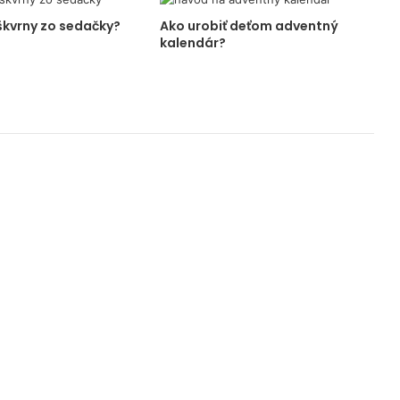
 škvrny zo sedačky?
Ako urobiť deťom adventný
kalendár?