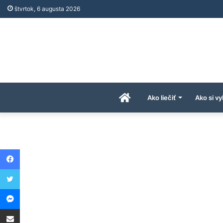
štvrtok, 6 augusta 2026
Úvodná
Ako liečiť
Ako si vy
stránka
Facebook
AkoAPreco.com
Twitter
Messenger
Share via Email