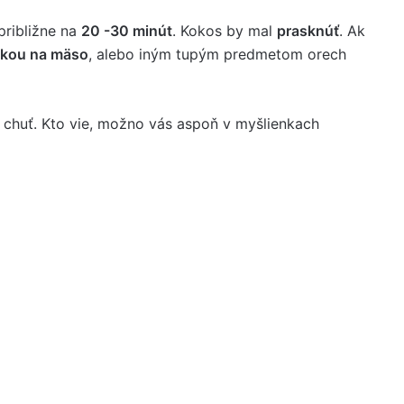
približne na
20 -30 minút
. Kokos by mal
prasknúť
. Ak
čkou na mäso
, alebo iným tupým predmetom orech
ú chuť. Kto vie, možno vás aspoň v myšlienkach