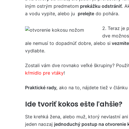
iným ostrým predmetom
prekážku odstrániť
. A
a vodu vypite, alebo ju
prelejte
do pohára.
2. Teraz je
dve možnost
ale nemusí to dopadnúť dobre, alebo si
vezmite
vydlabte.
Zostali vám dve rovnako veľké škrupiny? Použit
kŕmidlo pre vtáky
!
Praktické rady,
ako na to, nájdete tiež v článk
Ide tvoriť kokos ešte ľahšie?
Ste krehká žena, alebo muž, ktorý nevlastní ani
jeden naozaj
jednoduchý postup na otvorenie