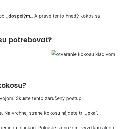
bo ,,
dospelým
„. A práve tento hnedý kokos sa
su potrebovať?
 kokosu?
vojom. Skúste tento zaručený postup!
e
. Na vrchnej strane kokosu nájdete
tri ,,oka“.
en jemnou blankou. Pokúste sa nožom, vývrtkou alebo