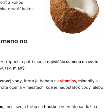
koriť a kokos
ahko otvoriť kokos.
semeno na
v trópoch a patrí medzi
najväčšie semená na svete
.
ný, tzv.
mladý
.
sovej vody
, ktorá je bohatá na
vitamíny
, minerály
a
rčite ocenia v miestach, kde je nedostatok vody, alebo
ac
, mení svoju farbu na
hnedú
a vo vnútri sa dužina