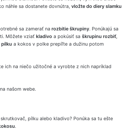
ko náhle sa dostanete dovnútra,
vložte do diery slamku
 potrebné sa zamerať na
rozbitie škrupiny
. Ponúkajú sa
i. Môžete vziať
kladivo
a pokúsiť sa
škrupinu rozbiť
,
 pílku
a kokos v polke prepíľte a dužinu potom
e ich na niečo užitočné a vyrobte z nich napríklad
u na našom webe.
 skrutkovač, pílku alebo kladivo? Ponúka sa tu ešte
 kokosu
.