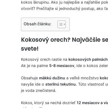
kokos škrupinu. Ako ju najlepšie a najľahšie po
otvoriť? Prečítajte si jednoduchý postup, ako ľ
Obsah článku:
Kokosový orech? Najväčšie 
svete!
Kokosový orech rastie na
kokosových palmách
Ak je na palme
5-8 mesiacov
, ide o kokos zele
Obsahuje
mäkkú dužinu
a veľké množstvo
koko
navyše ide o
sterilnú tekutinu.
Túto vlastnosť u
je voda znečistená.
Kokos, ktorý sa nechá dozrieť
12 mesiacov a vi