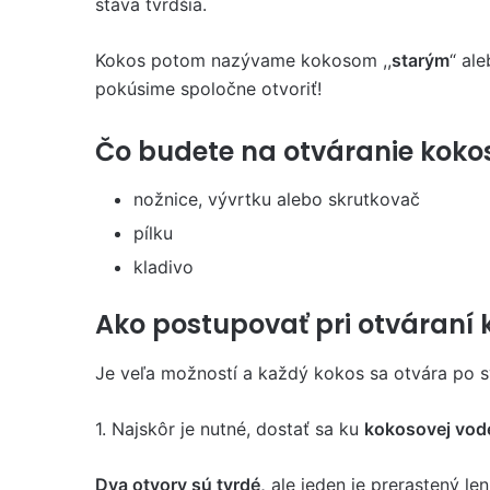
stáva tvrdšia.
Kokos potom nazývame kokosom ,,
starým
“ ale
pokúsime spoločne otvoriť!
Čo budete na otváranie koko
nožnice, vývrtku alebo skrutkovač
pílku
kladivo
Ako postupovať pri otváraní
Je veľa možností a každý kokos sa otvára po s
1. Najskôr je nutné, dostať sa ku
kokosovej vod
Dva otvory sú tvrdé,
ale jeden je prerastený l