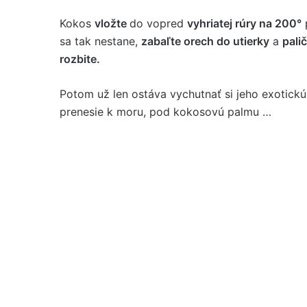
Kokos
vložte
do vopred
vyhriatej rúry na 200°
sa tak nestane,
zabaľte orech do utierky
a
pali
rozbite.
Potom už len ostáva vychutnať si jeho exotick
prenesie k moru, pod kokosovú palmu …