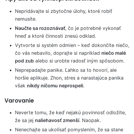
Nepridávajte si zbytočne úlohy, ktoré robiť
nemusíte.
Naučte sa rozoznávať
, čo je potrebné vykonať
hneď a ktoré činnosti znesú odklad.
Vytvorte si systém odmien – keď dokončíte niečo,
čo vás nebavilo, doprajte si napríklad
niečo malé
pod zub
alebo si urobte radosť iným spôsobom.
Neprepadajte panike. Ľahko sa to hovorí, ale
horšie aplikuje. Zhon, stres a narastajúca panika
však
nikdy ničomu neprospeli
.
Varovanie
Neverte tomu, že keď nejakú povinnosť odložíte,
že sa jej
naliehavosť zmenší
. Naopak.
Nenechajte sa ukolísať pomyslením, že sa stane