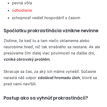
pevná vôľa
odhodlanie
schopnosť vedieť hospodáriť s časom
Spočiatku prokrastinácia vznikne nevinne
Zistíme, že keď tu a tam niečo oklameme alebo
neurobíme hneď, nič tak strašného sa nestane. Ak ale
presúvame čím ďalej viac povinností na ďalšie dni,
vzniká obrovský problém
.
Skracuje sa čas, za aký ich máme vyriešiť. Súčasne
narastá náš odpor
zdolávať hromadu úloh
, ktoré sa
pred nami navŕšili.
Postup ako sa vyhnúť prokrastinácií?