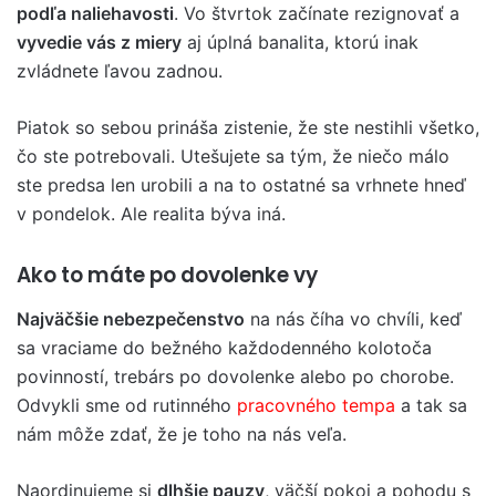
podľa naliehavosti
. Vo štvrtok začínate rezignovať a
vyvedie vás z miery
aj úplná banalita, ktorú inak
zvládnete ľavou zadnou.
Piatok so sebou prináša zistenie, že ste nestihli všetko,
čo ste potrebovali. Utešujete sa tým, že niečo málo
ste predsa len urobili a na to ostatné sa vrhnete hneď
v pondelok. Ale realita býva iná.
Ako to máte po dovolenke vy
Najväčšie nebezpečenstvo
na nás číha vo chvíli, keď
sa vraciame do bežného každodenného kolotoča
povinností, trebárs po dovolenke alebo po chorobe.
Odvykli sme od rutinného
pracovného tempa
a tak sa
nám môže zdať, že je toho na nás veľa.
Naordinujeme si
dlhšie pauzy
, väčší pokoj a pohodu s