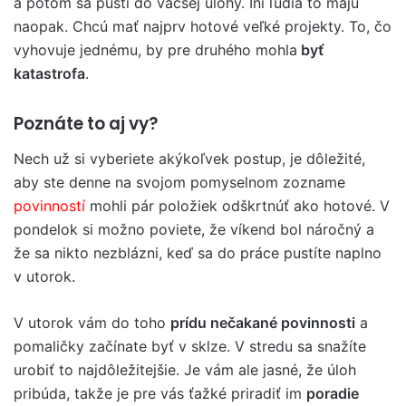
a potom sa pustí do väčšej úlohy. Iní ľudia to majú
naopak. Chcú mať najprv hotové veľké projekty. To, čo
vyhovuje jednému, by pre druhého mohla
byť
katastrofa
.
Poznáte to aj vy?
Nech už si vyberiete akýkoľvek postup, je dôležité,
aby ste denne na svojom pomyselnom zozname
povinností
mohli pár položiek odškrtnúť ako hotové. V
pondelok si možno poviete, že víkend bol náročný a
že sa nikto nezblázni, keď sa do práce pustíte naplno
v utorok.
V utorok vám do toho
prídu nečakané povinnosti
a
pomaličky začínate byť v sklze. V stredu sa snažíte
urobiť to najdôležitejšie. Je vám ale jasné, že úloh
pribúda, takže je pre vás ťažké priradiť im
poradie