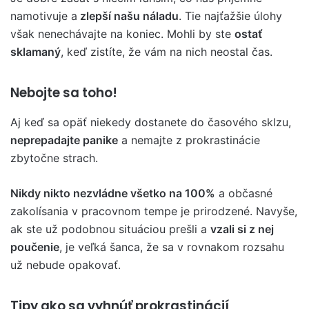
namotivuje a
zlepší našu náladu
. Tie najťažšie úlohy
však nenechávajte na koniec. Mohli by ste
ostať
sklamaný
, keď zistíte, že vám na nich neostal čas.
Nebojte sa toho!
Aj keď sa opäť niekedy dostanete do časového sklzu,
neprepadajte panike
a nemajte z prokrastinácie
zbytočne strach.
Nikdy nikto nezvládne všetko na 100%
a občasné
zakolísania v pracovnom tempe je prirodzené. Navyše,
ak ste už podobnou situáciou prešli a
vzali si z nej
poučenie
, je veľká šanca, že sa v rovnakom rozsahu
už nebude opakovať.
Tipy ako sa vyhnúť prokrastinácií