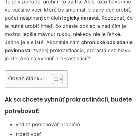
To je v pohode, urobím to zajtra. Ak si toto hovoríme
vo väčšine vecí, ktoré by sme mali v daný deň urobiť,
počet nesplnených úloh
logicky narastá
. Rozoznať, čo
je nutné urobiť hneď, čo znesie odklad a nad čím je
možno lepšie mávnuť rukou, niekedy nie je ľahké.
Jedno je ale isté. Akonáhle nám
chronické odkladanie
povinností
, zvanej prokrastinácia, prerastá cez hlavu,
je zle. Ako sa vyhnúť prokrastinácií?
Obsah článku:
Ak sa chcete vyhnúť prokrastinácií, budete
potrebovať:
vedieť pomenovať problém
trpezlivosť