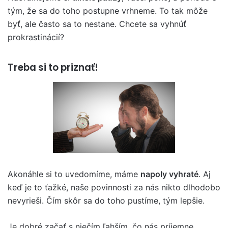
tým, že sa do toho postupne vrhneme. To tak môže
byť, ale často sa to nestane. Chcete sa vyhnúť
prokrastinácií?
Treba si to priznať!
Akonáhle si to uvedomíme, máme
napoly vyhraté
. Aj
keď je to ťažké, naše povinnosti za nás nikto dlhodobo
nevyrieši. Čím skôr sa do toho pustíme, tým lepšie.
Je dobré začať s niečím ľahším, čo nás príjemne