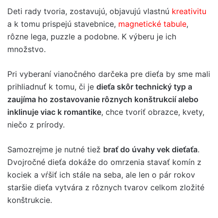
Deti rady tvoria, zostavujú, objavujú vlastnú
kreativitu
a k tomu prispejú stavebnice,
magnetické tabule
,
rôzne lega, puzzle a podobne. K výberu je ich
množstvo.
Pri vyberaní vianočného darčeka pre dieťa by sme mali
prihliadnuť k tomu, či je
dieťa skôr technický typ a
zaujíma ho zostavovanie rôznych konštrukcií alebo
inklinuje viac k romantike
, chce tvoriť obrazce, kvety,
niečo z prírody.
Samozrejme je nutné tiež
brať do úvahy vek dieťaťa
.
Dvojročné dieťa dokáže do omrzenia stavať komín z
kociek a vŕšiť ich stále na seba, ale len o pár rokov
staršie dieťa vytvára z rôznych tvarov celkom zložité
konštrukcie.