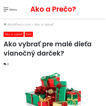
Ako a Prečo?
Menu
AkoAPreco.com
>
Ako si vybrať
Ako si vybrať
Deti
Ako vybrať pre malé dieťa
vianočný darček?
0