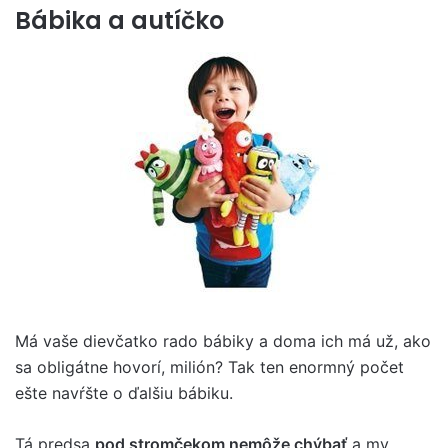
Bábika a autíčko
Má vaše dievčatko rado bábiky a doma ich má už, ako
sa obligátne hovorí, milión? Tak ten enormný počet
ešte navŕšte o ďalšiu bábiku.
Tá predsa
pod stromčekom nemôže chýbať
a my