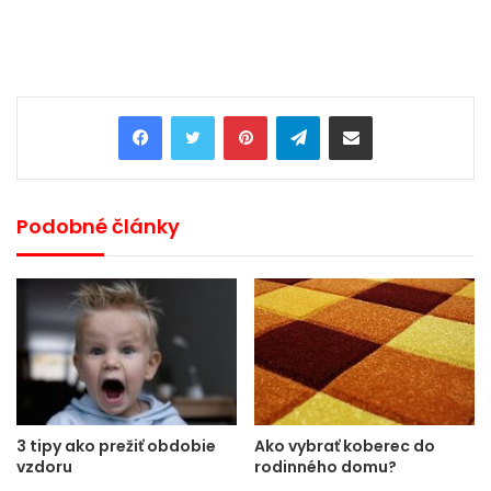
Pinterest
Telegram
Share via Email
Podobné články
Ako vybrať koberec do
3 tipy ako prežiť obdobie
rodinného domu?
vzdoru