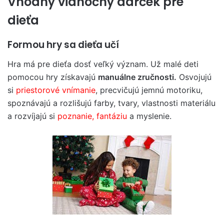
Vhodný vianočný darček pre
dieťa
Formou hry sa dieťa učí
Hra má pre dieťa dosť veľký význam. Už malé deti
pomocou hry získavajú
manuálne zručnosti.
Osvojujú
si
priestorové vnímanie
, precvičujú jemnú motoriku,
spoznávajú a rozlišujú farby, tvary, vlastnosti materiálu
a rozvíjajú si
poznanie, fantáziu
a myslenie.