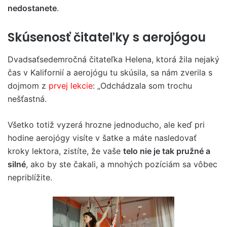
nedostanete
.
Skúsenosť čitateľky s aerojógou
Dvadsaťsedemročná čitateľka Helena, ktorá žila nejaký
čas v Kalifornií a aerojógu tu skúsila, sa nám zverila s
dojmom z
prvej lekcie
: „Odchádzala som trochu
nešťastná.
Všetko totiž vyzerá hrozne jednoducho, ale keď pri
hodine aerojógy visíte v šatke a máte nasledovať
kroky lektora, zistíte, že vaše
telo nie je tak pružné a
silné
, ako by ste čakali, a mnohých pozíciám sa vôbec
nepriblížite.