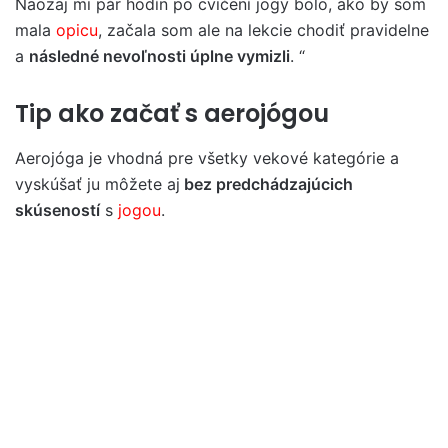
Naozaj mi pár hodín po cvičení jogy bolo, ako by som
mala
opicu
, začala som ale na lekcie chodiť pravidelne
a
následné nevoľnosti úplne vymizli
. “
Tip ako začať s aerojógou
Aerojóga je vhodná pre všetky vekové kategórie a
vyskúšať ju môžete aj
bez predchádzajúcich
skúseností
s
jogou
.