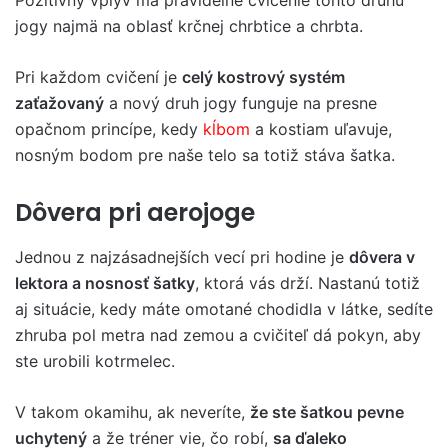
Pozitívny vplyv má pravidelné cvičenie tohto druhu
jogy najmä na oblasť krčnej chrbtice a chrbta.
Pri každom cvičení je
celý kostrový systém
zaťažovaný
a nový druh jogy funguje na presne
opačnom princípe, kedy
kĺbom
a kostiam uľavuje,
nosným bodom pre naše telo sa totiž stáva šatka.
Dôvera pri aerojoge
Jednou z najzásadnejších vecí pri hodine je
dôvera v
lektora a nosnosť šatky
, ktorá vás drží. Nastanú totiž
aj situácie, kedy máte omotané chodidla v látke, sedíte
zhruba pol metra nad zemou a cvičiteľ dá pokyn, aby
ste urobili kotrmelec.
V takom okamihu, ak neveríte,
že ste šatkou pevne
uchytený
a že tréner vie, čo robí,
sa ďaleko