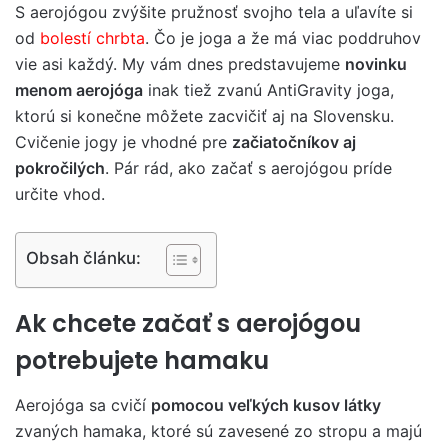
S aerojógou zvýšite pružnosť svojho tela a uľavíte si
od
bolestí chrbta
. Čo je joga a že má viac poddruhov
vie asi každý. My vám dnes predstavujeme
novinku
menom aerojóga
inak tiež zvanú AntiGravity joga,
ktorú si konečne môžete zacvičiť aj na Slovensku.
Cvičenie jogy je vhodné pre
začiatočníkov aj
pokročilých
. Pár rád, ako začať s aerojógou príde
určite vhod.
Obsah článku:
Ak chcete začať s aerojógou
potrebujete hamaku
Aerojóga sa cvičí
pomocou veľkých kusov látky
zvaných hamaka, ktoré sú zavesené zo stropu a majú