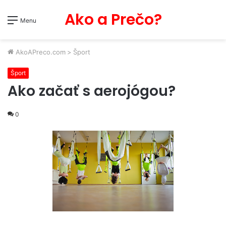
Ako a Prečo?
Menu
AkoAPreco.com
>
Šport
Šport
Ako začať s aerojógou?
0