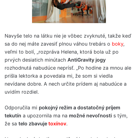
Navyše telo na látku nie je vôbec zvyknuté, takže keď
sa do nej máte zavesiť plnou váhou trebárs o
boky
,
veľmi to bolí, „rozpráva Helena, ktorá bola už po
prvých desiatich minútach
AntiGravity jogy
rozhodnutá nabudúce neprísť. „Po hodine za mnou ale
prišla lektorka a povedala mi, že som si viedla
nevídane dobre. A nech určite prídem aj nabudúce a
uvidím rozdiel.
Odporučila mi
pokojný režim a dostatočný príjem
tekutín
a upozornila ma na
možné nevoľnosti
s tým,
že sa
telo zbavuje
toxínov
.