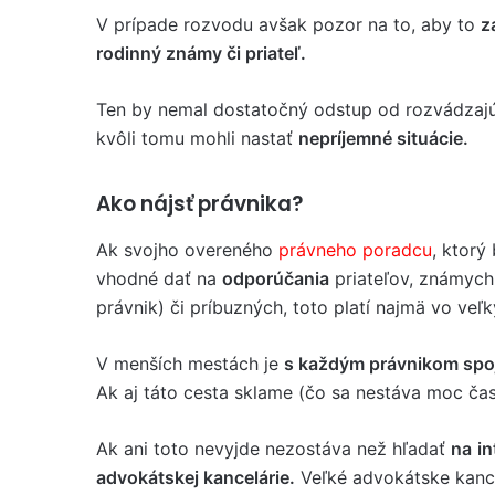
V prípade rozvodu avšak pozor na to, aby to
z
rodinný známy či priateľ.
Ten by nemal dostatočný odstup od rozvádzajú
kvôli tomu mohli nastať
nepríjemné situácie.
Ako nájsť právnika?
Ak svojho overeného
právneho poradcu
, ktorý
vhodné dať na
odporúčania
priateľov, známych
právnik) či príbuzných, toto platí najmä vo veľ
V menších mestách je
s každým právnikom spoj
Ak aj táto cesta sklame (čo sa nestáva moc čas
Ak ani toto nevyjde nezostáva než hľadať
na
in
advokátskej kancelárie.
Veľké advokátske kance