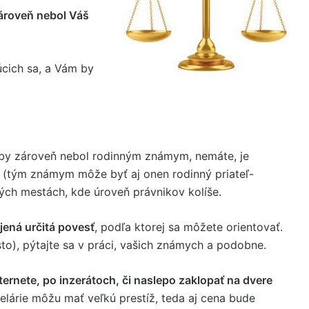
ároveň nebol Váš
cich sa, a Vám by
 by zároveň nebol rodinným známym, nemáte, je
 (tým známym môže byť aj onen rodinný priateľ-
kých mestách, kde úroveň právnikov kolíše.
ená určitá povesť
, podľa ktorej sa môžete orientovať.
to), pýtajte sa v práci, vašich známych a podobne.
ternete, po inzerátoch, či naslepo zaklopať na dvere
lárie môžu mať veľkú prestíž, teda aj cena bude