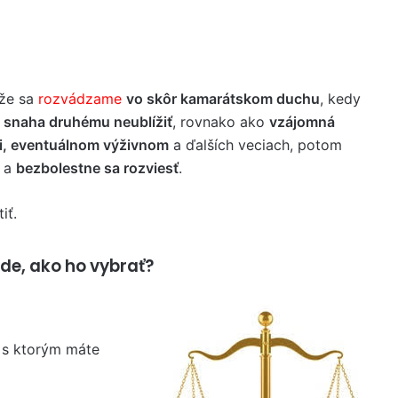
 že sa
rozvádzame
vo skôr kamarátskom duchu
, kedy
 snaha druhému neublížiť
, rovnako ako
vzájomná
eti, eventuálnom výživnom
a ďalších veciach, potom
i a
bezbolestne sa rozviesť
.
iť.
de, ako ho vybrať?
, s ktorým máte