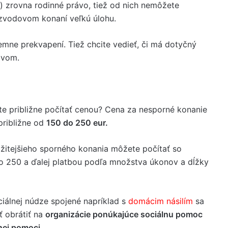
) zrovna rodinné právo, tiež od nich nemôžete
rozvodovom konaní veľkú úlohu.
jemne prekvapení. Tiež chcite vedieť, či má dotyčný
ávom.
e približne počítať cenou? Cena za nesporné konanie
približne od
150 do 250 eur.
ožitejšieho sporného konania môžete počítať so
o 250 a ďalej platbou podľa množstva úkonov a dĺžky
ciálnej núdze spojené napríklad s
domácim násilím
sa
ť obrátiť na
organizácie ponúkajúce sociálnu pomoc
nej pomoci.