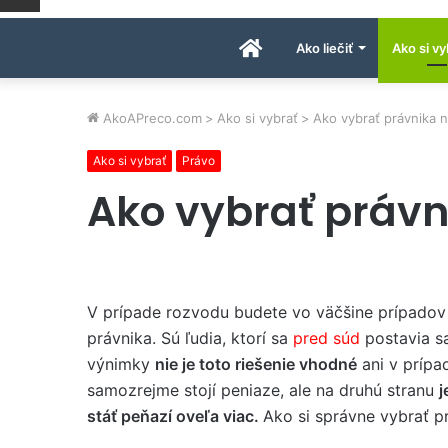
Úvodná
Ako liečiť
Ako si vy
stránka
AkoAPreco.com
>
Ako si vybrať
>
Ako vybrať právnika 
Ako si vybrať
Právo
AkoAPreco.com
Ako vybrať právn
V prípade rozvodu budete vo väčšine prípadov
právnika. Sú ľudia, ktorí sa
pred súd
postavia sa
výnimky
nie je toto riešenie vhodné
ani v príp
samozrejme stojí peniaze, ale na druhú stranu
j
stáť peňazí oveľa viac.
Ako si správne vybrať p