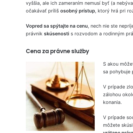
vyššia, ale ich zameraním nemusí byť (a nebýva
očakávať príliš
osobný prístup
, ktorý hrá pri 
Vopred sa spýtajte na cenu
, nech nie ste neprí
právnik
skúsenosti
s rozvodom a rodinným pr
Cena za právne služby
S akou môžet
sa pohybuje 
V prípade zl
zálohou okol
konania.
V prípade so
môžete skúsi
vrátane práv