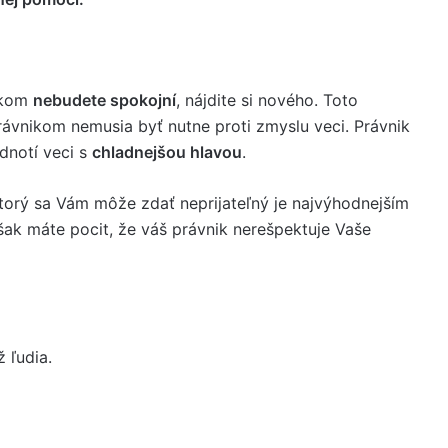
nikom
nebudete spokojní
, nájdite si nového. Toto
rávnikom nemusia byť nutne proti zmyslu veci. Právnik
dnotí veci s
chladnejšou hlavou
.
orý sa Vám môže zdať neprijateľný je najvýhodnejším
šak máte pocit, že váš právnik nerešpektuje Vaše
 ľudia.