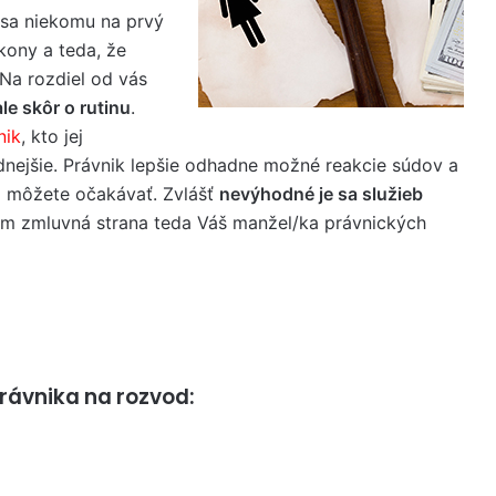
 sa niekomu na prvý
kony a teda, že
 Na rozdiel od vás
ale skôr o rutinu
.
nik
, kto jej
dnejšie. Právnik lepšie odhadne možné reakcie súdov a
o môžete očakávať. Zvlášť
nevýhodné je sa služieb
rom zmluvná strana teda Váš manžel/ka právnických
právnika na rozvod: