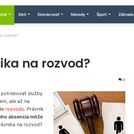
brať
Deti
Domácnosť
Návody
Šport
Záhrada
na rozvod?
ika na rozvod?
0
 potrebovať služby
mi, ale až na
ade
rozvodu
. Právnik
eho absencia môže
rávnika na rozvod?