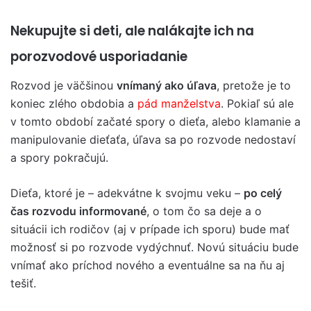
Nekupujte si deti, ale nalákajte ich na
porozvodové usporiadanie
Rozvod je väčšinou
vnímaný ako úľava
, pretože je to
koniec zlého obdobia a
pád manželstva
. Pokiaľ sú ale
v tomto období začaté spory o dieťa, alebo klamanie a
manipulovanie dieťaťa, úľava sa po rozvode nedostaví
a spory pokračujú.
Dieťa, ktoré je – adekvátne k svojmu veku –
po celý
čas rozvodu informované
, o tom čo sa deje a o
situácii ich rodičov (aj v prípade ich sporu) bude mať
možnosť si po rozvode vydýchnuť. Novú situáciu bude
vnímať ako príchod nového a eventuálne sa na ňu aj
tešiť.