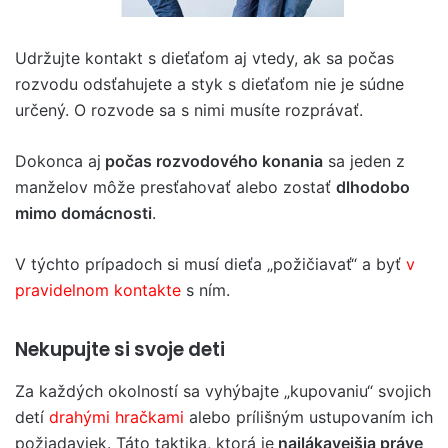
Udržujte kontakt s dieťaťom aj vtedy, ak sa počas
rozvodu odsťahujete a styk s dieťaťom nie je súdne
určený. O rozvode sa s nimi musíte rozprávať.
Dokonca aj
počas rozvodového konania
sa jeden z
manželov môže presťahovať alebo zostať
dlhodobo
mimo domácnosti
.
V týchto prípadoch si musí dieťa „požičiavať“ a byť
v
pravidelnom kontakte
s ním.
Nekupujte si svoje deti
Za každých okolností sa vyhýbajte „kupovaniu“ svojich
detí
drahými hračkami
alebo prílišným ustupovaním ich
požiadaviek. Táto taktika, ktorá je
najlákavejšia práve