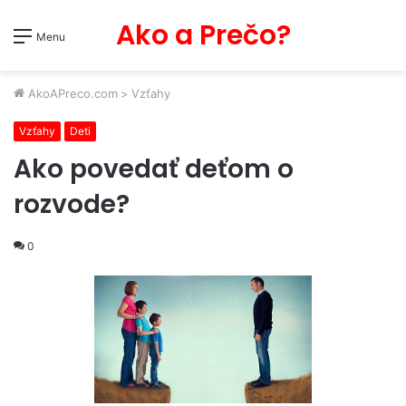
Ako a Prečo?
Menu
AkoAPreco.com
>
Vzťahy
Vzťahy
Deti
Ako povedať deťom o
rozvode?
0