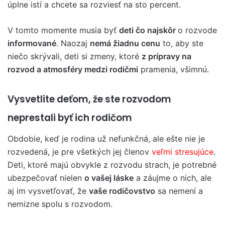
úplne istí a chcete sa rozviesť na sto percent.
V tomto momente musia byť
deti čo najskôr
o rozvode
informované
. Naozaj
nemá žiadnu cenu
to, aby ste
niečo skrývali, deti si zmeny, ktoré
z prípravy na
rozvod a atmosféry medzi rodičmi
pramenia, všimnú.
Vysvetlite deťom, že ste rozvodom
neprestali byť ich rodičom
Obdobie, keď je rodina už nefunkčná, ale ešte nie je
rozvedená, je pre všetkých jej členov
veľmi stresujúce
.
Deti, ktoré majú obvykle z rozvodu strach, je potrebné
ubezpečovať nielen
o vašej láske
a záujme o nich, ale
aj im vysvetľovať, že
vaše rodičovstvo
sa nemení a
nemizne spolu s rozvodom.