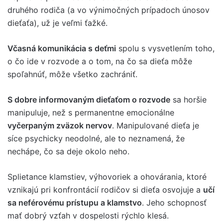
druhého rodiča (a vo výnimočných prípadoch únosov
dieťaťa), už je veľmi ťažké.
Včasná komunikácia s deťmi
spolu s vysvetlením toho,
o čo ide v rozvode a o tom, na čo sa dieťa môže
spoľahnúť, môže všetko zachrániť.
S dobre informovaným dieťaťom o rozvode
sa horšie
manipuluje, než s permanentne emocionálne
vyčerpaným zväzok nervov
. Manipulované dieťa je
síce psychicky neodolné, ale to neznamená, že
nechápe, čo sa deje okolo neho.
Splietance klamstiev, výhovoriek a ohovárania, ktoré
vznikajú pri konfrontácií rodičov si dieťa osvojuje a
učí
sa neférovému prístupu a klamstvo
. Jeho schopnosť
mať dobrý vzťah v dospelosti rýchlo klesá.