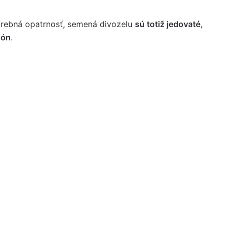
trebná opatrnosť, semená divozelu
sú totiž jedovaté
,
nón
.