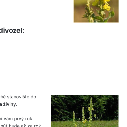
ivozel:
ché stanovište do
 živiny
.
ení vám prvý rok
tnúť bude až za rok.