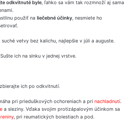
te odkvitnuté byle
, ľahko sa vám tak rozmnoží aj sama
enami.
stlinu použiť na
liečebné účinky
, nesmiete ho
etrovať.
n suché vetvy bez kalichu, najlepšie v júli a auguste.
 Sušte ich na slnku v jednej vrstve.
 zbierajte ich po odkvitnutí.
máha pri prieduškových ochoreniach a pri
nachladnutí
.
ne
a sleziny. Vďaka svojim protizápalovým účinkom sa
reniny
, pri reumatických bolestiach a pod.