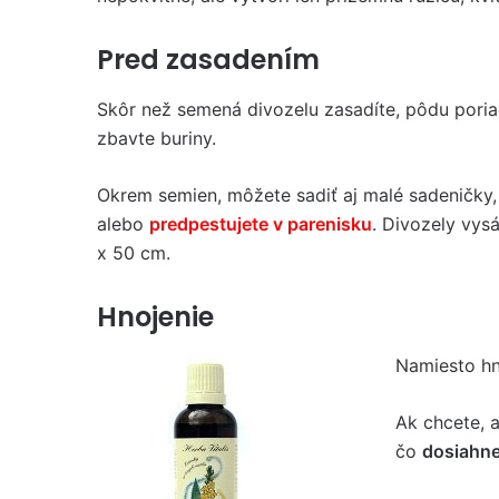
Pred zasadením
Skôr než semená divozelu zasadíte, pôdu pori
zbavte buriny.
Okrem semien, môžete sadiť aj malé sadeničky, 
alebo
predpestujete v parenisku
. Divozely vys
x 50 cm.
Hnojenie
Namiesto hn
Ak chcete, a
čo
dosiahn