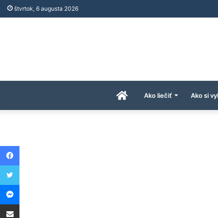
štvrtok, 6 augusta 2026
Úvodná
Ako liečiť
Ako si vy
stránka
Facebook
AkoAPreco.com
Twitter
Messenger
Share via Email