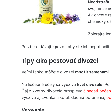
Neodstraňuj
svojimi sem
Ak chcete ra
chemicky oš
Zbierajte le
Pri zbere dávajte pozor, aby ste ich nepotlačili.
Tipy ako pestovať divozel
Veľmi ľahko môžete divozel
množiť semenami
,
Na liečebné účely sa využíva
kvet divozelu
. Po
Čaj z kvetov divozela prospieva
činnosti peče
využíva aj zvonka, ako obklad na poranenia,
od
Varovanie