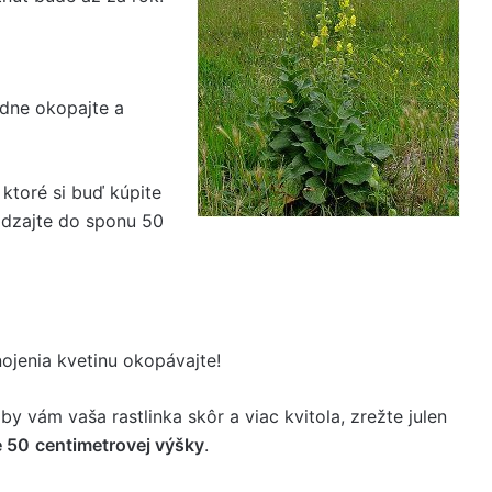
adne okopajte a
ktoré si buď kúpite
ádzajte do sponu 50
ojenia kvetinu okopávajte!
by vám vaša rastlinka skôr a viac kvitola, zrežte julen
e 50
centimetrovej výšky
.