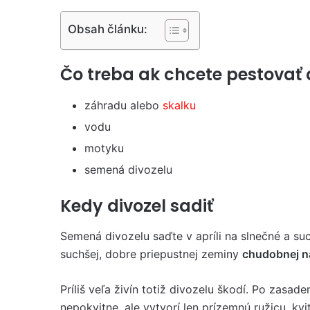
Obsah článku:
Čo treba ak chcete pestovať d
záhradu alebo
skalku
vodu
motyku
semená divozelu
Kedy divozel sadiť
Semená divozelu saďte v apríli na slnečné a su
suchšej, dobre priepustnej zeminy
chudobnej na
Príliš veľa živín totiž divozelu škodí. Po zasad
nepokvitne, ale vytvorí len prízemnú ružicu, kvi