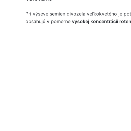
Pri výseve semien divozela veľkokvetého je po
obsahujú v pomerne
vysokej koncentrácii rote