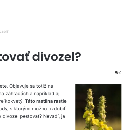
ozel?
ovať divozel?
0
ete. Objavuje sa totiž na
 na záhradách a napríklad aj
veľkokvetý.
Táto rastlina rastie
rody, s ktorými možno ozdobiť
o divozel pestovať? Nevadí, ja