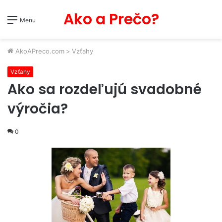
Ako a Prečo?
Menu
AkoAPreco.com
>
Vzťahy
Vzťahy
Ako sa rozdeľujú svadobné
výročia?
0