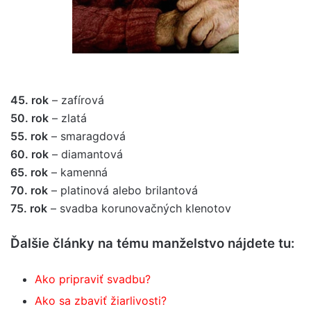
45. rok
– zafírová
50. rok
– zlatá
55. rok
– smaragdová
60. rok
– diamantová
65. rok
– kamenná
70. rok
– platinová alebo brilantová
75. rok
– svadba korunovačných klenotov
Ďalšie články na tému manželstvo nájdete tu:
Ako pripraviť svadbu?
Ako sa zbaviť žiarlivosti?