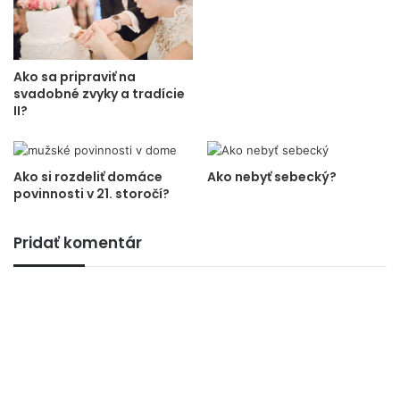
Ako sa pripraviť na
svadobné zvyky a tradície
II?
Ako si rozdeliť domáce
Ako nebyť sebecký?
povinnosti v 21. storočí?
Pridať komentár