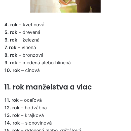
4. rok
– kvetinová
5. rok
– drevená
6. rok
– železná
7. rok
– vlnená
8. rok
– bronzová
9. rok
– medená alebo hlinená
10. rok
– cínová
11. rok manželstva a viac
11. rok
– oceľová
12. rok
– hodvábna
13. rok
– krajková
14. rok
– slonovinová
15. rok
– sklenená alebo krištáľová