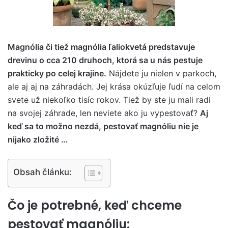
Magnólia či tiež magnólia ľaliokvetá predstavuje
drevinu o cca 210 druhoch, ktorá sa u nás pestuje
prakticky po celej krajine.
Nájdete ju nielen v parkoch,
ale aj aj na záhradách. Jej krása okúzľuje ľudí na celom
svete už niekoľko tisíc rokov. Tiež by ste ju mali radi
na svojej záhrade, len neviete ako ju vypestovať?
Aj
keď sa to možno nezdá, pestovať magnóliu nie je
nijako zložité …
Obsah článku:
Čo je potrebné, keď chceme
pestovať magnóliu: