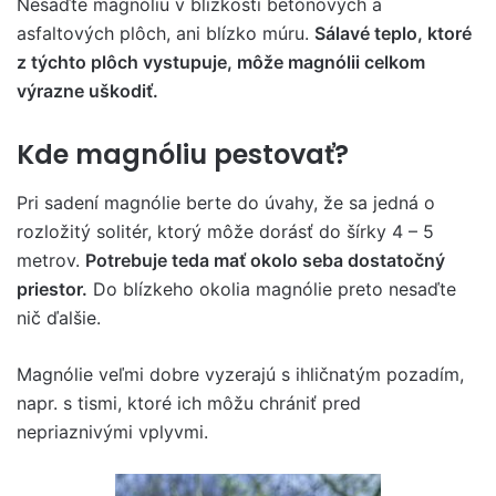
Nesaďte magnóliu v blízkosti betónových a
asfaltových plôch, ani blízko múru.
Sálavé teplo, ktoré
z týchto plôch vystupuje, môže magnólii celkom
výrazne uškodiť.
Kde magnóliu pestovať?
Pri sadení magnólie berte do úvahy, že sa jedná o
rozložitý solitér, ktorý môže dorásť do šírky 4 – 5
metrov.
Potrebuje teda mať okolo seba dostatočný
priestor.
Do blízkeho okolia magnólie preto nesaďte
nič ďalšie.
Magnólie veľmi dobre vyzerajú s ihličnatým pozadím,
napr. s tismi, ktoré ich môžu chrániť pred
nepriaznivými vplyvmi.