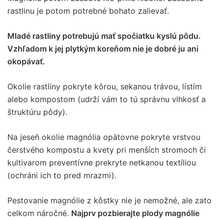
rastlinu je potom potrebné bohato zalievať.
Mladé rastliny potrebujú mať spočiatku kyslú pôdu.
Vzhľadom k jej plytkým koreňom nie je dobré ju ani
okopávať.
Okolie rastliny pokryte kôrou, sekanou trávou, lístím
alebo kompostom (udrží vám to tú správnu vlhkosť a
štruktúru pôdy).
Na jeseň okolie magnólia opätovne pokryte vrstvou
čerstvého kompostu a kvety pri menších stromoch či
kultivarom preventívne prekryte netkanou textíliou
(ochráni ich to pred mrazmi).
Pestovanie magnólie z kôstky nie je nemožné, ale zato
celkom náročné.
Najprv pozbierajte plody magnólie