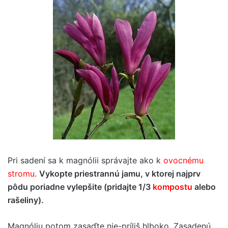
Pri sadení sa k magnólii správajte ako k
ovocnému
stromu
.
Vykopte priestrannú jamu, v ktorej najprv
pôdu poriadne vylepšite (pridajte 1/3
kompostu
alebo
rašeliny).
Magnóliu potom zasaďte nie-príliš hlboko. Zasadenú