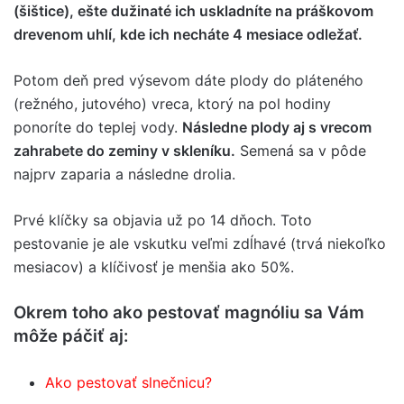
(šištice), ešte dužinaté ich uskladníte na práškovom
drevenom uhlí, kde ich necháte 4 mesiace odležať.
Potom deň pred výsevom dáte plody do pláteného
(režného, ​​jutového) vreca, ktorý na pol hodiny
ponoríte do teplej vody.
Následne plody aj s vrecom
zahrabete do zeminy v skleníku.
Semená sa v pôde
najprv zaparia a následne drolia.
Prvé klíčky sa objavia už po 14 dňoch. Toto
pestovanie je ale vskutku veľmi zdĺhavé (trvá niekoľko
mesiacov) a klíčivosť je menšia ako 50%.
Okrem toho ako pestovať magnóliu sa Vám
môže páčiť aj:
Ako pestovať slnečnicu?