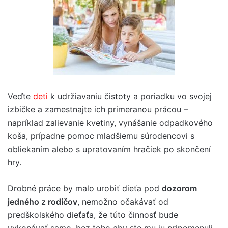
Veďte
deti
k udržiavaniu čistoty a poriadku vo svojej
izbičke a zamestnajte ich primeranou prácou –
napríklad zalievanie kvetiny, vynášanie odpadkového
koša, prípadne pomoc mladšiemu súrodencovi s
obliekaním alebo s upratovaním hračiek po skončení
hry.
Drobné práce by malo urobiť dieťa pod
dozorom
jedného z rodičov
, nemožno očakávať od
predškolského dieťaťa, že túto činnosť bude
vykonávať samo, bez toho aby ste mu ju pripomenuli.