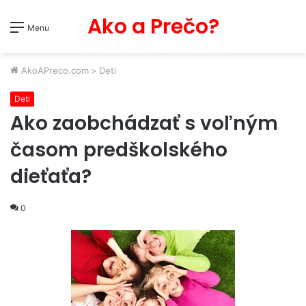
Ako a Prečo?
Menu
AkoAPreco.com
>
Deti
Deti
Ako zaobchádzať s voľným
časom predškolského
dieťaťa?
0