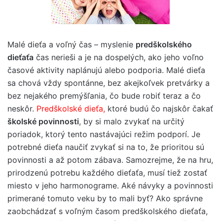
Malé dieťa a voľný čas – myslenie
predškolského
dieťaťa
čas nerieši a je na dospelých, ako jeho voľno
časové aktivity naplánujú alebo podporia. Malé dieťa
sa chová vždy spontánne, bez akejkoľvek pretvárky a
bez nejakého premýšľania, čo bude robiť teraz a čo
neskôr.
Predškolské dieťa,
ktoré budú čo najskôr čakať
školské povinnosti
, by si malo zvykať na určitý
poriadok, ktorý tento nastávajúci režim podporí. Je
potrebné dieťa naučiť zvykať si na to, že prioritou sú
povinnosti a až potom zábava. Samozrejme, že na hru,
prirodzenú potrebu každého dieťaťa, musí tiež zostať
miesto v jeho harmonograme. Aké návyky a povinnosti
primerané tomuto veku by to mali byť? Ako správne
zaobchádzať s voľným časom predškolského dieťaťa,