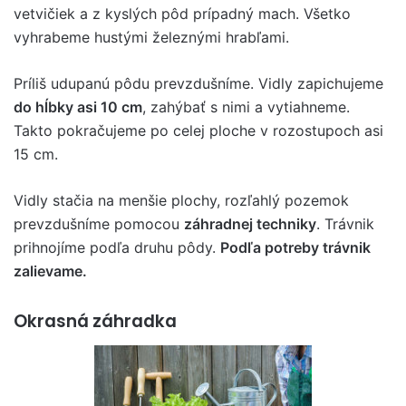
vetvičiek a z kyslých pôd prípadný mach. Všetko
vyhrabeme hustými železnými hrabľami.
Príliš udupanú pôdu prevzdušníme. Vidly zapichujeme
do hĺbky asi 10 cm
, zahýbať s nimi a vytiahneme.
Takto pokračujeme po celej ploche v rozostupoch asi
15 cm.
Vidly stačia na menšie plochy, rozľahlý pozemok
prevzdušníme pomocou
záhradnej techniky
. Trávnik
prihnojíme podľa druhu pôdy.
Podľa potreby trávnik
zalievame.
Okrasná záhradka