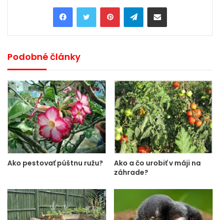
Pinterest
Telegram
Share via Email
Podobné články
Ako pestovať púštnu ružu?
Ako a čo urobiť v máji na
záhrade?