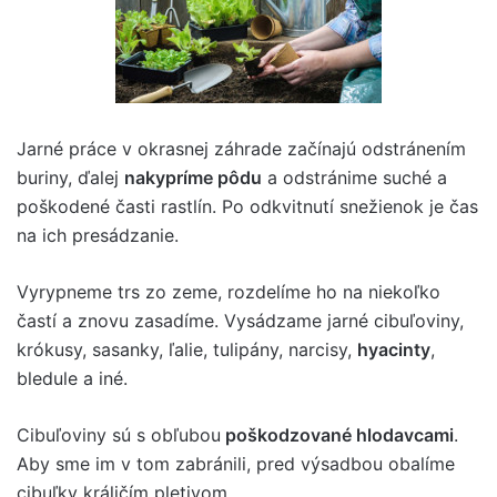
Jarné práce v okrasnej záhrade začínajú odstránením
buriny, ďalej
nakypríme pôdu
a odstránime suché a
poškodené časti rastlín. Po odkvitnutí snežienok je čas
na ich presádzanie.
Vyrypneme trs zo zeme, rozdelíme ho na niekoľko
častí a znovu zasadíme. Vysádzame jarné cibuľoviny,
krókusy, sasanky, ľalie, tulipány, narcisy,
hyacinty
,
bledule a iné.
Cibuľoviny sú s obľubou
poškodzované hlodavcami
.
Aby sme im v tom zabránili, pred výsadbou obalíme
cibuľky králičím pletivom.