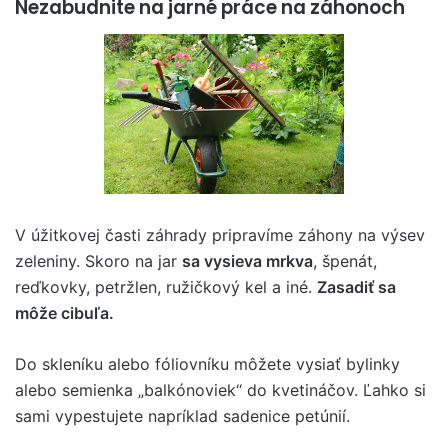
Nezabudnite na jarné práce na záhonoch
V úžitkovej časti záhrady pripravíme záhony na výsev
zeleniny. Skoro na jar
sa vysieva mrkva
, špenát,
reďkovky, petržlen, ružičkový kel a iné.
Zasadiť sa
môže cibuľa.
Do skleníku alebo fóliovníku môžete vysiať bylinky
alebo semienka „balkónoviek“ do kvetináčov. Ľahko si
sami vypestujete napríklad sadenice petúnií.