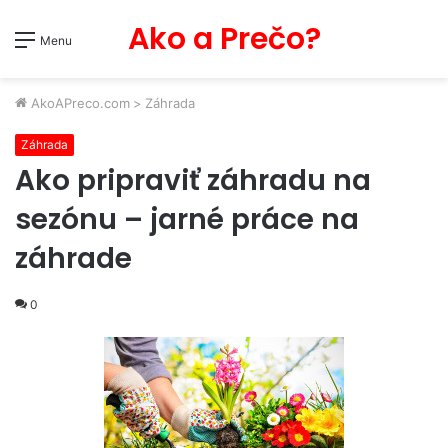
Ako a Prečo?
Menu
AkoAPreco.com
>
Záhrada
Záhrada
Ako pripraviť záhradu na
sezónu – jarné práce na
záhrade
0