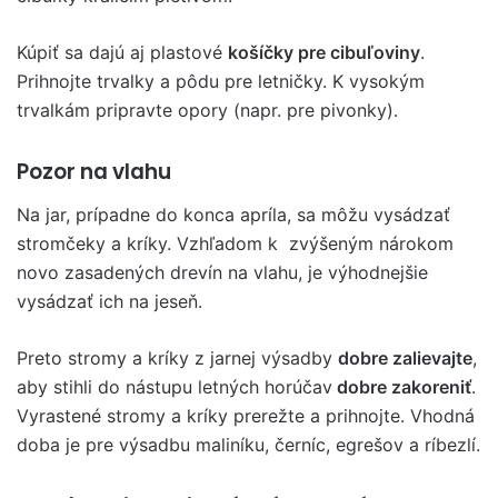
Kúpiť sa dajú aj plastové
košíčky pre cibuľoviny
.
Prihnojte trvalky a pôdu pre letničky. K vysokým
trvalkám pripravte opory (napr. pre pivonky).
Pozor na vlahu
Na jar, prípadne do konca apríla, sa môžu vysádzať
stromčeky a kríky. Vzhľadom k zvýšeným nárokom
novo zasadených drevín na vlahu, je výhodnejšie
vysádzať ich na jeseň.
Preto stromy a kríky z jarnej výsadby
dobre zalievajte
,
aby stihli do nástupu letných horúčav
dobre zakoreniť
.
Vyrastené stromy a kríky prerežte a prihnojte. Vhodná
doba je pre výsadbu maliníku, černíc, egrešov a ríbezlí.