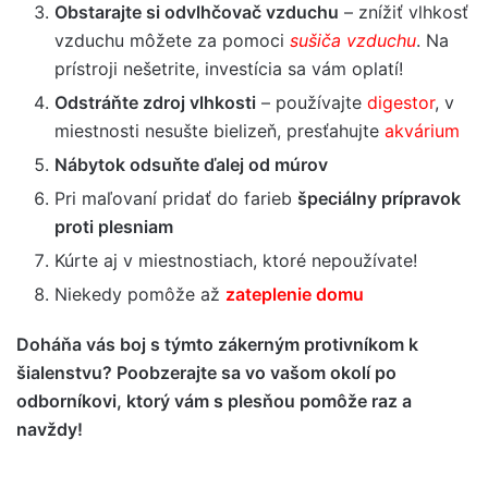
Obstarajte si odvlhčovač vzduchu
– znížiť vlhkosť
vzduchu môžete za pomoci
sušiča vzduchu
. Na
prístroji nešetrite, investícia sa vám oplatí!
Odstráňte zdroj vlhkosti
– používajte
digestor
, v
miestnosti nesušte bielizeň, presťahujte
akvárium
Nábytok odsuňte ďalej od múrov
Pri maľovaní pridať do farieb
špeciálny prípravok
proti plesniam
Kúrte aj v miestnostiach, ktoré nepoužívate!
Niekedy pomôže až
zateplenie domu
Doháňa vás boj s týmto zákerným protivníkom k
šialenstvu? Poobzerajte sa vo vašom okolí po
odborníkovi, ktorý vám s plesňou pomôže raz a
navždy!