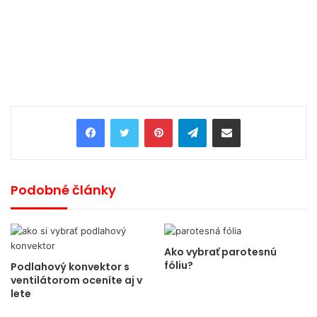
Pinterest
Telegram
Share via Email
Podobné články
Ako vybrať parotesnú
fóliu?
Podlahový konvektor s
ventilátorom oceníte aj v
lete