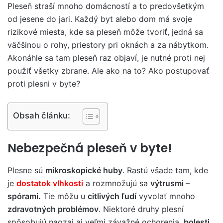
Pleseň straší mnoho domácností a to predovšetkým
od jesene do jari. Každý byt alebo dom má svoje
rizikové miesta, kde sa pleseň môže tvoriť, jedná sa
väčšinou o rohy, priestory pri oknách a za nábytkom.
Akonáhle sa tam pleseň raz objaví, je nutné proti nej
použiť všetky zbrane. Ale ako na to? Ako postupovať
proti plesni v byte?
Obsah článku:
Nebezpečná pleseň v byte!
Plesne sú
mikroskopické huby
. Rastú všade tam, kde
je
dostatok vlhkosti
a rozmnožujú sa
výtrusmi –
spórami.
Tie môžu u
citlivých ľudí
vyvolať mnoho
zdravotných problémov
. Niektoré druhy plesní
spôsobujú naozaj aj veľmi závažné ochorenia
, bolesti