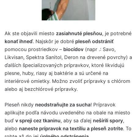
Ak ste objavili miesto
zasiahnuté plesňou
, je potrebné
konať ihneď
. Najskôr je dobré
pleseň odstrániť
pomocou prostriedkov –
biocídov
(napr .: Savo,
Likvisan, Spektra Sanitol, Deron na drevené povrchy) a
ďalších špecializovaných prípravkov, ktoré likvidujú
plesne, huby, riasy aj baktérie a sú určené na
interiérové omietky. Možno zvoliť prípravky s chlórom
alebo aj bezchlórové prípravky.
Pleseň nikdy
neodstraňujte za sucha
! Prípravok
aplikujte podľa návodu uvedeného na obale na miesto
buď
v spreji cez tkaninu
, aby sa ďalej
nešírili spory
,
alebo
naneste prípravok na textíliu a pleseň zotrite
. To
robte až do jej
úplného odstránenia
.