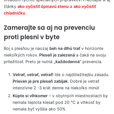
články
ako vyčistiť špinavú stenu
a
ako vyčistiť
chladničku
.
Zamerajte sa aj na prevenciu
proti plesni v byte
Boj s plesňou je naozaj
beh na dlhú trať
v horizonte
niekoľkých rokov.
Pleseň je zalezená
a čaká na svoju
príležitosť. Preto je nutná
„každodenná
“ prevencia.
Vetrať, vetrať, vetrať!
Ide o najdôležitejšiu zásadu.
Prievan je pre pleseň zabijak
. Dobré je vetrať
intenzívne 2 -3 krát denne na niekoľko minút
Kúpte si vlhkomer
– v obytných miestnostiach by
nemala teplota klesať pod 20 °C a vlhkosť by
nemala byť vyššia ako 50%