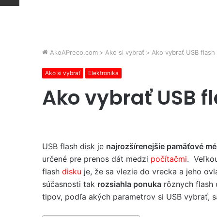
AkoAPreco.com
>
Ako si vybrať
>
Ako vybrať USB flash 
Ako si vybrať
Elektronika
Ako vybrať USB fl
USB flash disk je
najrozšírenejšie pamäťové m
určené pre prenos dát medzi
počítačmi
. Veľko
flash
disku
je, že sa vlezie do vrecka a jeho ovl
súčasnosti tak
rozsiahla ponuka
rôznych flash 
tipov, podľa akých parametrov si USB vybrať, s