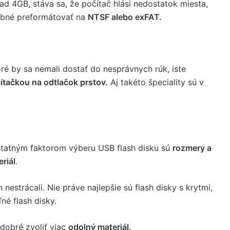
d 4GB, stáva sa, že počítač hlási nedostatok miesta,
trebné preformátovať na
NTSF alebo exFAT.
oré by sa nemali dostať do nesprávnych rúk, iste
ítačkou na odtlačok prstov.
Aj takéto špeciality sú v
tatným faktorom výberu USB flash disku sú
rozmery a
riál
.
h nestrácali. Nie práve najlepšie sú flash disky s krytmi,
né flash disky.
 dobré zvoliť viac
odolný materiál.