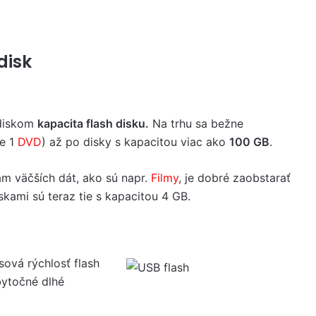
disk
adiskom
kapacita flash disku.
Na trhu sa bežne
je 1
DVD
) až po disky s kapacitou viac ako
100 GB
.
am väčších dát, ako sú napr.
Filmy
, je dobré zaobstarať
iskami sú teraz tie s kapacitou 4 GB.
ová rýchlosť flash
bytočné dlhé