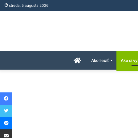
streda, 5 augusta 2026
Úvodná
Ako liečiť
Ako si vy
stránka
Facebook
AkoAPreco.com
Twitter
Messenger
Share via Email