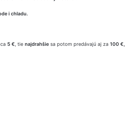
de i chladu.
cca
5 €
, tie
najdrahšie
sa potom predávajú aj za
100 €,