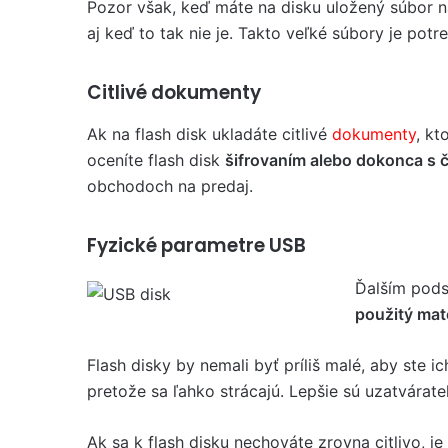
Pozor však, keď máte na disku uložený súbor na
aj keď to tak nie je. Takto veľké súbory je po
Citlivé dokumenty
Ak na flash disk ukladáte citlivé
dokumenty
, kt
oceníte flash disk
šifrovaním alebo dokonca s č
obchodoch na predaj.
Fyzické parametre USB
Ďalším pods
použitý mate
Flash disky by nemali byť príliš malé, aby ste ic
pretože sa ľahko strácajú. Lepšie sú uzatvárateľ
Ak sa k flash disku nechováte zrovna citlivo, je