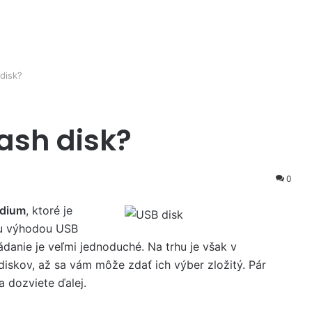
disk?
ash disk?
0
édium
, ktoré je
u výhodou USB
ádanie je veľmi jednoduché. Na trhu je však v
diskov, až sa vám môže zdať ich výber zložitý. Pár
a dozviete ďalej.