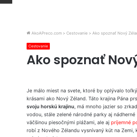
AkoAPreco.com
>
Cestovanie
>
Ako spoznať Nový Zél
Cestovanie
Ako spoznať Nov
Je málo miest na svete, ktoré by oplývalo toľk
krásami ako Nový Zéland. Táto krajina Pána pr
svoju horskú krajinu
, má mnoho jazier so zrka
vodou, stále zelené národné parky aj nádherné
väčšinou piesočnými plážami, ale aj
príjemné p
robí z Nového Zélandu vysnívaný kút na Zemi, kt