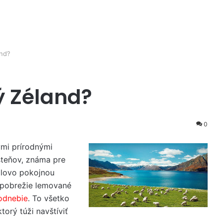
and?
ý Zéland?
0
ými prírodnými
steňov, známa pre
dlovo pokojnou
 pobrežie lemované
odnebie
. To všetko
orý túži navštíviť