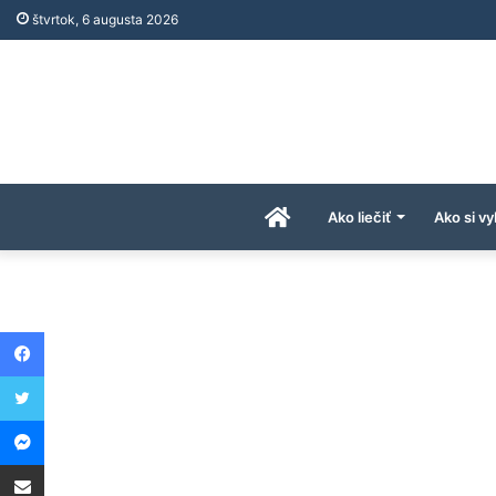
štvrtok, 6 augusta 2026
Úvodná
Ako liečiť
Ako si vy
stránka
Facebook
AkoAPreco.com
Twitter
Messenger
Share via Email