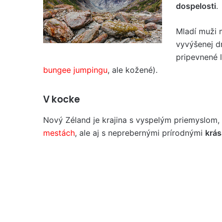
dospelosti
.
Mladí muži 
vyvýšenej d
pripevnené 
bungee jumpingu
, ale kožené).
V kocke
Nový Zéland je krajina s vyspelým priemyslom
mestách
, ale aj s neprebernými prírodnými
krás