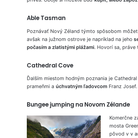
Able Tasman
Poznávať Nový Zéland týmto spôsobom môžete k
avšak na južnom ostrove je napríklad na jeho
se
počasím a zlatistými plážami
. Hovorí sa, práve 
Cathedral Cove
Ďalším miestom hodným poznania je Cathedral
prameňmi a
úchvatným ľadovcom
Franz Josef.
Bungee jumping na Novom Zélande
Komerčne za
mosta Green
pôvod v v a