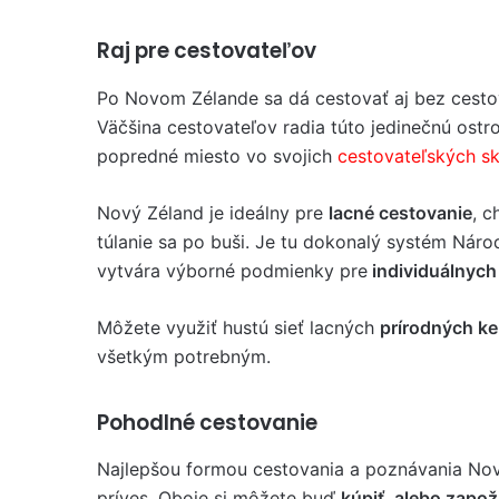
Raj pre cestovateľov
Po Novom Zélande sa dá cestovať aj bez cesto
Väčšina cestovateľov radia túto jedinečnú ostro
popredné miesto vo svojich
cestovateľských s
Nový Zéland je ideálny pre
lacné cestovanie
, c
túlanie sa po buši. Je tu dokonalý systém Náro
vytvára výborné podmienky pre
individuálnych 
Môžete využiť hustú sieť lacných
prírodných k
všetkým potrebným.
Pohodlné cestovanie
Najlepšou formou cestovania a poznávania No
príves. Oboje si môžete buď
kúpiť, alebo zapož