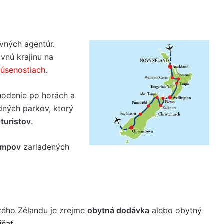
vných agentúr.
vnú krajinu na
kúsenostiach
.
hodenie po horách a
dných parkov, ktorý
turistov
.
empov
zariadených
vého Zélandu je zrejme
obytná dodávka
alebo obytný
ičať
.