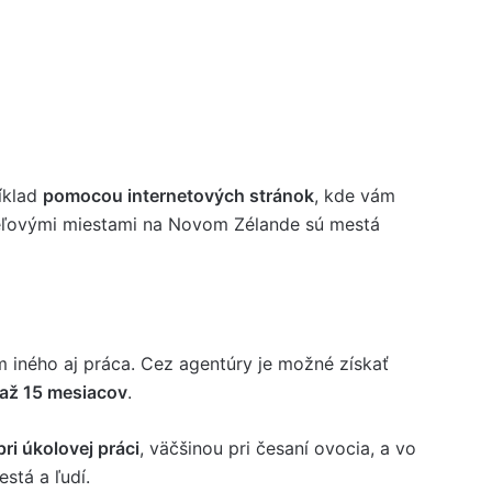
íklad
pomocou internetových stránok
, kde vám
ieľovými miestami na Novom Zélande sú mestá
m iného aj práca. Cez agentúry je možné získať
až 15 mesiacov
.
ri úkolovej práci
, väčšinou pri česaní ovocia, a vo
stá a ľudí.