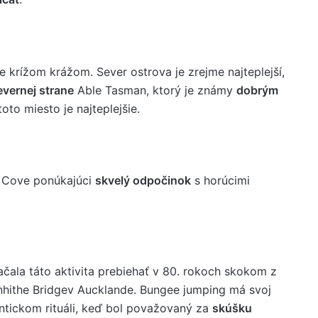
rížom krážom. Sever ostrova je zrejme najteplejší,
vernej strane
Able Tasman, ktorý je známy
dobrým
toto miesto je najteplejšie.
 Cove ponúkajúci
skvelý odpočinok
s horúcimi
čala táto aktivita prebiehať v 80. rokoch skokom z
hithe Bridgev Aucklande. Bungee jumping má svoj
ntickom rituáli, keď bol považovaný za
skúšku