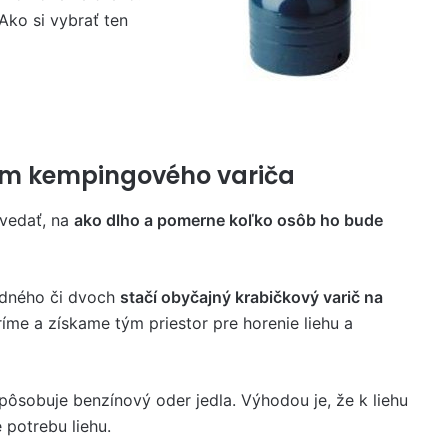
Ako si vybrať ten
om kempingového variča
vedať, na
ako dlho a pomerne koľko osôb ho bude
edného či dvoch
stačí obyčajný krabičkový varič na
ríme a získame tým priestor pre horenie liehu a
ôsobuje benzínový oder jedla. Výhodou je, že k liehu
 potrebu liehu.