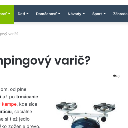
brať
Deti
Domácnosť
Návody
Šport
Záhrada
gový varič?
mpingový varič?
0
jom, od plne
í
až po
trmácanie
v
kempe
, kde síce
uráciu
, sociálne
 si tiež jedlo
ažko zoženie drevo.