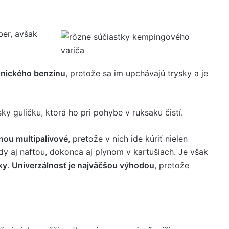
ber, avšak
hnického benzínu
, pretože sa im upchávajú trysky a je
ky guličku, ktorá ho pri pohybe v ruksaku čistí.
nou multipalivové
, pretože v nich ide kúriť nielen
dy aj naftou, dokonca aj plynom v kartušiach. Je však
ky
.
Univerzálnosť je najväčšou výhodou
, pretože