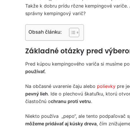
Takže k dobru prídu rôzne kempingové variče. 
správny kempingový varič?
Obsah článku:
Základné otázky pred výber
Pred kúpou kempingového variča si musíme po
používať
.
Na občasné uvarenie čaju alebo
polievky
pre j
pevný lieh
. Ide o plechovú škatuľku, ktorú otvo
čiastočnú o
chranu proti vetru
.
Niekto používa „pepo“, ale tento podpaľovač sp
môžeme pridávať aj kúsky dreva
, čím znižujeme