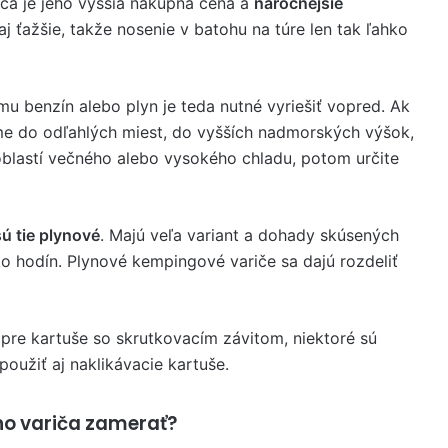
iča je jeho vyššia nákupná cena a
náročnejšie
 aj ťažšie, takže nosenie v batohu na túre len tak ľahko
mu benzín alebo plyn je teda nutné vyriešiť vopred. Ak
e do odľahlých miest, do vyšších nadmorských výšok,
blastí večného alebo vysokého chladu, potom určite
ú tie plynové
. Majú veľa variant a dohady skúsených
o hodín. Plynové kempingové variče sa dajú rozdeliť
 pre kartuše so skrutkovacím závitom, niektoré sú
oužiť aj naklikávacie kartuše.
ho variča zamerať?