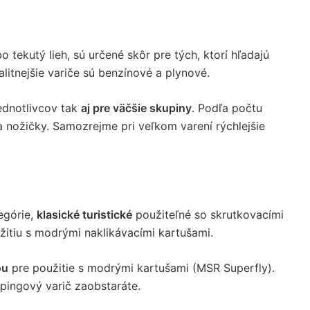
 tekutý lieh, sú určené skôr pre tých, ktorí hľadajú
alitnejšie variče sú benzínové a plynové.
jednotlivcov tak
aj pre väčšie skupiny
. Podľa počtu
 nožičky. Samozrejme pri veľkom varení rýchlejšie
egórie,
klasické turistické
použiteľné so skrutkovacími
žitiu s modrými naklikávacími kartušami.
ou
pre použitie s modrými kartušami (MSR Superfly).
mpingový varič zaobstaráte.