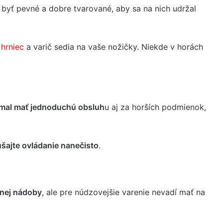
y byť pevné a dobre tvarované, aby sa na nich udržal
š
hrniec
a varič sedia na vaše nožičky. Niekde v horách
mal mať jednoduchú obsluh
u aj za horších podmienok,
šajte ovládanie nanečisto
.
anej nádoby
, ale pre núdzovejšie varenie nevadí mať na