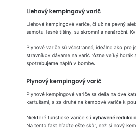
Liehový kempingový varič
Liehové kempingové variče, či už na pevný alebo
samotu, lesné tíšiny, sú skromní a nenároční. Kv
Plynové variče sú všestranné, ideálne ako pre 
stravníkov dávame na varič rôzne veľký horák a
spotrebujeme náplň v bombe.
Plynový kempingový varič
Plynové kempingové variče sa delia na dve kat
kartušami, a za druhé na kempové variče k pou
Niektoré turistické variče sú
vybavené redukci
Na tento fakt hľaďte ešte skôr, než si nový ke