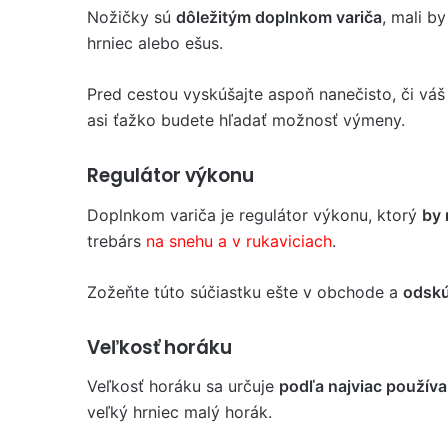
Nožičky sú
dôležitým doplnkom variča
, mali b
hrniec alebo ešus.
Pred cestou vyskúšajte aspoň nanečisto, či vá
asi ťažko budete hľadať možnosť výmeny.
Regulátor výkonu
Doplnkom variča je regulátor výkonu, ktorý
by 
trebárs
na snehu a v rukaviciach
.
Zožeňte túto súčiastku ešte v obchode a
odskú
Veľkosť horáku
Veľkosť horáku sa určuje
podľa najviac použív
veľký hrniec malý horák.