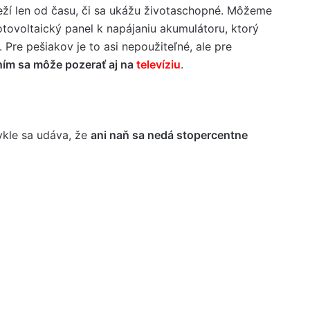
leží len od času, či sa ukážu životaschopné. Môžeme
fotovoltaický panel k napájaniu akumulátoru, ktorý
Pre pešiakov je to asi nepoužiteľné, ale pre
ním sa môže pozerať aj na
televíziu
.
vykle sa udáva, že
ani naň sa nedá stopercentne