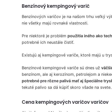
Benzínový kempingový varič
Benzínových varičov je na našom trhu veľký vý
nie všetky majú rovnaké vlastnosti.
Pre niektoré je problém
použitia iného ako tec
potrebné ich neustále čistiť.
Existujú aj kempingové variče, ktoré majú u trys
Benzínové kempingové variče sú dnes už
väčši
benzínom, ale aj kerozínom, petrolejom a nieke
potrebné pre rôzne palivá mať aj špeciálne trys
tekuté palivo sa dá kúpiť skoro všade na svete.
Cena kempingových varičov varičov