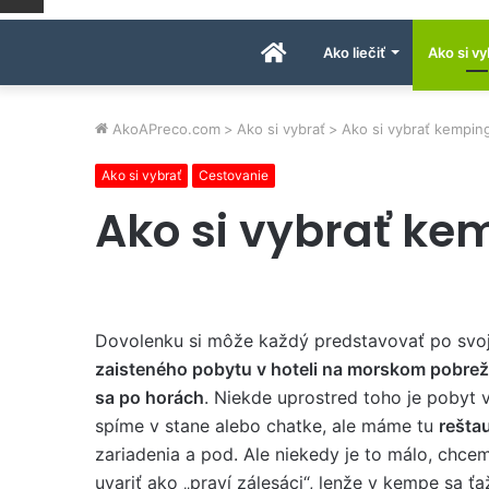
Úvodná
Ako liečiť
Ako si vy
stránka
AkoAPreco.com
>
Ako si vybrať
>
Ako si vybrať kempin
Ako si vybrať
Cestovanie
AkoAPreco.com
Ako si vybrať ke
Dovolenku si môže každý predstavovať po svo
zaisteného pobytu v hoteli na morskom pobrež
sa po horách
. Niekde uprostred toho je pobyt 
spíme v stane alebo chatke, ale máme tu
rešta
zariadenia a pod. Ale niekedy je to málo, chceme
uvariť ako „praví zálesáci“, lenže v kempe sa ť