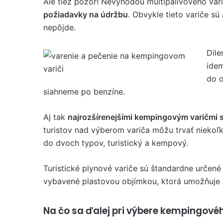
Ale tiež pozor! Nevýhodou multipalivového var
požiadavky na údržbu
. Obvykle tieto variče sú
nepôjde.
Dile
idem
do o
siahneme po benzíne.
Aj tak
najrozšírenejšími kempingovým varičmi s
turistov nad výberom variča môžu trvať niekoľk
do dvoch typov, turistický a kempový.
Turistické plynové variče sú štandardne určené
vybavené plastovou objímkou, ktorá ​​umožňuje p
Na čo sa ďalej pri výbere kempingové