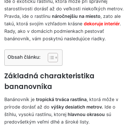
Ide o exotickú rastlinu, ktorá môže pri správnej
starostlivosti dorásť až do veľkosti niekoľkých metrov.
Pravda, ide o rastlinu
náročnejšiu na miesto
, zato ale
takú, ktorá svojím vzhľadom krásne
dekoruje interiér
.
Rady, ako v domácich podmienkach pestovať
banánovník,
vám poskytnú nasledujúce riadky.
Obsah článku:
Základná charakteristika
bananovníka
Banánovník je
tropická trváca rastlina
, ktorá môže v
prírode dorásť až do
výšky desiatich metrov.
Ide o
štíhlu, vysokú rastlinu, ktorej
hlavnou okrasou
sú
predovšetkým veľmi dlhé a široké listy.