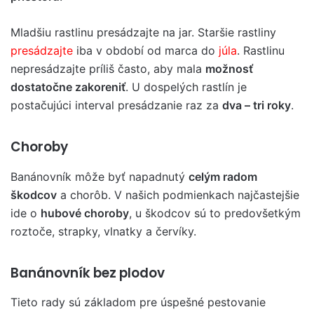
Mladšiu rastlinu presádzajte na jar. Staršie rastliny
presádzajte
iba v období od marca do
júla
. Rastlinu
nepresádzajte príliš často, aby mala
možnosť
dostatočne zakoreniť
. U dospelých rastlín je
postačujúci interval presádzanie raz za
dva – tri roky
.
Choroby
Banánovník môže byť napadnutý
celým radom
škodcov
a chorôb. V našich podmienkach najčastejšie
ide o
hubové choroby
, u škodcov sú to predovšetkým
roztoče, strapky, vlnatky a červíky.
Banánovník bez plodov
Tieto rady sú základom pre úspešné pestovanie