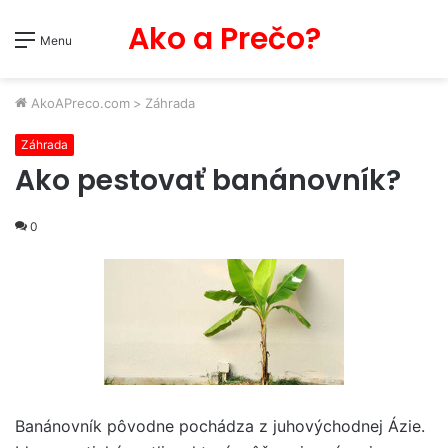
Ako a Prečo?
Menu
AkoAPreco.com
>
Záhrada
Záhrada
Ako pestovať banánovník?
0
Banánovník pôvodne pochádza z juhovýchodnej Ázie.