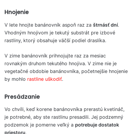
Hnojenie
V lete hnojte banánovník aspoň raz za
štrnásť dní
.
Vhodným hnojivom je tekutý substrát pre izbové
rastliny, ktorý obsahuje väčší podiel draslíka.
V zime banánovník prihnojujte raz za mesiac
rovnakým druhom tekutého hnojiva. V zime nie je
vegetačné obdobie banánovníka, početnejšie hnojenie
by mohlo
rastline uškodiť
.
Presádzanie
Vo chvíli, keď korene banánovníka prerastú kvetináč,
je potrebné, aby ste rastlinu presadili. Jej podzemný
podzemok je pomerne veľký a
potrebuje dostatok
priestoru
.