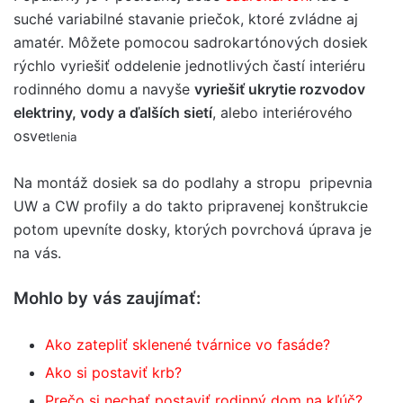
suché variabilné stavanie priečok, ktoré zvládne aj
amatér. Môžete pomocou sadrokartónových dosiek
rýchlo vyriešiť oddelenie jednotlivých častí interiéru
rodinného domu a navyše
vyriešiť ukrytie rozvodov
elektriny, vody a ďalších sietí
, alebo interiérového
osve
tlenia
Na montáž dosiek sa do podlahy a stropu pripevnia
UW a CW profily a do takto pripravenej konštrukcie
potom upevníte dosky, ktorých povrchová úprava je
na vás.
Mohlo by vás zaujímať:
Ako zatepliť sklenené tvárnice vo fasáde?
Ako si postaviť krb?
Prečo si nechať postaviť rodinný dom na kľúč?