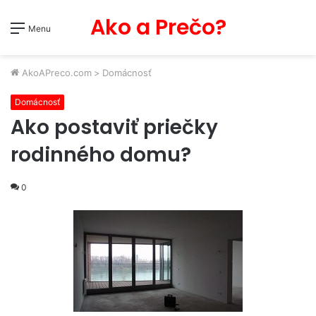
Ako a Prečo?
Menu
AkoAPreco.com
>
Domácnosť
Domácnosť
Ako postaviť priečky
rodinného domu?
0