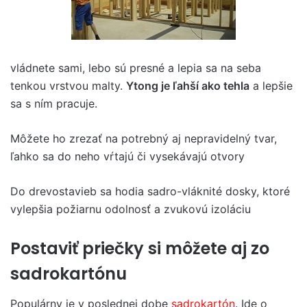
vládnete sami, lebo sú presné a lepia sa na seba
tenkou vrstvou malty.
Ytong je ľahší ako tehla
a lepšie
sa s ním pracuje.
Môžete ho zrezať na potrebný aj nepravidelný tvar,
ľahko sa do neho vŕtajú či vysekávajú otvory
Do drevostavieb sa hodia sadro-vláknité dosky, ktoré
vylepšia požiarnu odolnosť a zvukovú izoláciu
Postaviť priečky si môžete aj zo
sadrokartónu
Populárny je v poslednej dobe
sadrokartón
. Ide o