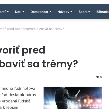
brať
Deti
Domácnosť
Návody
Šport
Záhrada
voriť pred obecenstvom a zbaviť sa trémy?
oriť pred
baviť sa trémy?
0
 mnoho ľudí hotová
ohľad desiatok párov
e vrodená ľudská
a k lepším