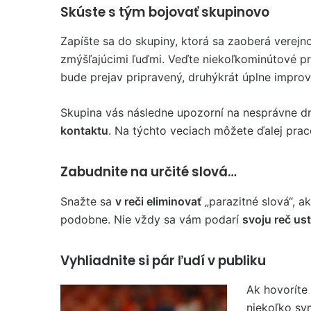
Skúste s tým bojovať skupinovo
Zapíšte sa do skupiny, ktorá sa zaoberá verejn
zmýšľajúcimi ľuďmi. Veďte niekoľkominútové p
bude prejav pripravený, druhýkrát úplne improv
Skupina vás následne upozorní na nesprávne drža
kontaktu
. Na týchto veciach môžete ďalej prac
Zabudnite na určité slová…
Snažte sa
v reči eliminovať
„parazitné slová“, ak
podobne. Nie vždy sa vám podarí
svoju reč ust
Vyhliadnite si pár ľudí v publiku
Ak hovoríte
niekoľko sy