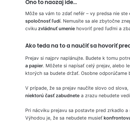
Ono to naozaj ide…
Môže sa vám to zdať nefér – vy predsa nie ste e
spoločnosť ľudí
. Nemusíte sa ale zbytočne zne
cviku
zvládnuť umenie
hovoriť pred ľuďmi a zba
Ako teda na to a naučiť sa hovoriť p
Prejav si najprv naplánujte. Budete k tomu pot
a papier
. Môžete si napísať celý prejav, alebo 
ktorých sa budete držať. Osobne odporúčame 
V prípade, že sa prejav naučíte slovo od slova,
niektorú časť zabudnete
a zrazu nebudete vedie
Pri nácviku prejavu sa postavte pred zrkadlo a
Výhodou je, že sa nebudete musieť
konfrontov