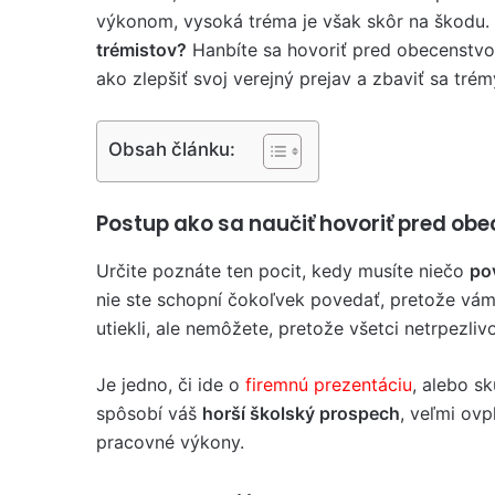
výkonom, vysoká tréma je však skôr na škodu.
trémistov?
Hanbíte sa hovoriť pred obecenstv
ako zlepšiť svoj verejný prejav a zbaviť sa trém
Obsah článku:
Postup ako sa naučiť hovoriť pred ob
Určite poznáte ten pocit, kedy musíte niečo
po
nie ste schopní čokoľvek povedať, pretože vám 
utiekli, ale nemôžete, pretože všetci netrpezli
Je jedno, či ide o
firemnú prezentáciu
, alebo s
spôsobí váš
horší školský prospech
, veľmi ovp
pracovné výkony.