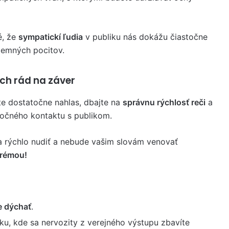
é, že
sympatickí ľudia
v publiku nás dokážu čiastočne
íjemných pocitov.
ch rád na záver
e dostatočne nahlas, dbajte na
správnu rýchlosť reči
a
 očného kontaktu s publikom.
a rýchlo nudiť a nebude vašim slovám venovať
trémou!
e dýchať
.
ku, kde sa nervozity z verejného výstupu zbavíte