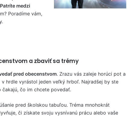
Patríte medzi
om? Poradíme vám,
y.
ecenstvom a zbaviť sa trémy
vedať pred obecenstvom
. Zrazu vás zaleje horúci pot a
v hrdle vyrástol jeden veľký hrboľ. Najradšej by ste
vo čakajú, čo im chcete povedať.
kúšanie pred školskou tabuľou. Tréma mnohokrát
lyvňuje, či získate svoju vysnívanú prácu alebo vaše