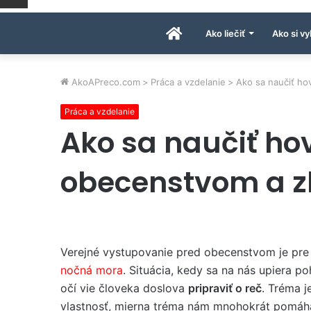
Úvodná
Ako liečiť
Ako si vy
stránka
AkoAPreco.com
>
Práca a vzdelanie
>
Ako sa naučiť ho
Práca a vzdelanie
AkoAPreco.com
Ako sa naučiť hov
obecenstvom a z
Verejné vystupovanie pred obecenstvom je pre
nočná mora
. Situácia, kedy sa na nás upiera p
očí vie človeka doslova
pripraviť o reč
. Tréma j
vlastnosť, mierna tréma nám mnohokrát pomáh