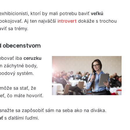
xhibicionisti, ktorí by mali potrebu baviť
veľkú
pokojovať. Aj ten najväčší
introvert
dokáže s trochou
viť sa trémy.
red obecenstvom
rebovať iba
ceruzku
len záchytné body,
bodový systém.
 môže sa stať, že
ť, čo máte hovoriť.
 snažte sa zapôsobiť sám na seba ako na diváka.
ať
s ďalšími ľuďmi.