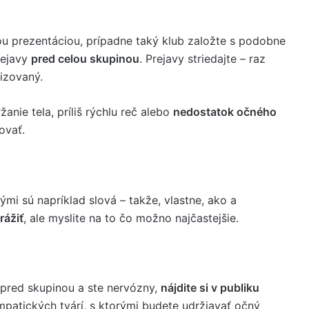
ou prezentáciou, prípadne taký klub založte s podobne
rejavy
pred celou skupinou
. Prejavy striedajte – raz
izovaný.
nie tela, príliš rýchlu reč alebo
nedostatok očného
ovať.
ými sú napríklad slová – takže, vlastne, ako a
rážiť
, ale myslite na to čo možno najčastejšie.
 pred skupinou a ste nervózny,
nájdite si v publiku
mpatických tvárí, s ktorými budete udržiavať očný