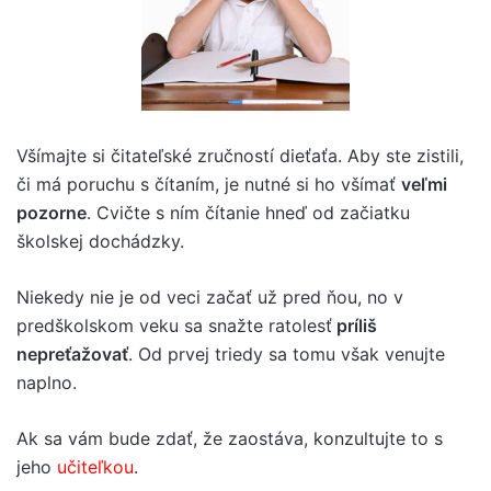
Všímajte si čitateľské zručností dieťaťa. Aby ste zistili,
či má poruchu s čítaním, je nutné si ho všímať
veľmi
pozorne
. Cvičte s ním čítanie hneď od začiatku
školskej dochádzky.
Niekedy nie je od veci začať už pred ňou, no v
predškolskom veku sa snažte ratolesť
príliš
nepreťažovať
. Od prvej triedy sa tomu však venujte
naplno.
Ak sa vám bude zdať, že zaostáva, konzultujte to s
jeho
učiteľkou
.