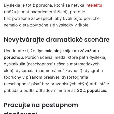
Dyslexia je totiž porucha, ktorá sa netýka
intelektu
(môžu ju mať nadpriemerní žiaci), preto je
tiež potrebné zabezpečiť, aby kvôli tejto poruche
nemalo dieťa zbytočne zlé výsledky v škole.
Nevytvárajte dramatické scenáre
Uvedomte si, že d
yslexia nie je nijakou závažnou
poruchou
. Porúch učenia, medzi ktoré patrí dyslexia,
dyskalkúlia (neschopnosť riešenia matematických
úloh), dyspraxia (nadmerná nešikovnosť), dysgrafia
(poruchy v písanom prejave), dysortografia
(neschopnosť písať bez pravopisných chýb) atď., stále
pribúda a podľa odhadov nimi trpí až
20% populácie
.
Pracujte na postupnom