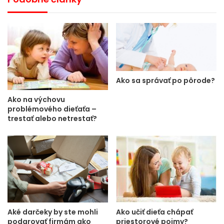
Ako sa správať po pôrode?
Ako na výchovu
problémového dieťaťa –
trestať alebo netrestať?
Ako učiť dieťa chápať
Aké darčeky by ste mohli
priestorové pojmy?
podarovať firmám ako