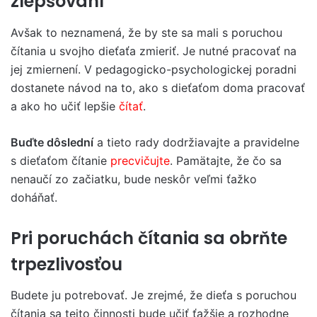
zlepšovaní
Avšak to neznamená, že by ste sa mali s poruchou
čítania u svojho dieťaťa zmieriť. Je nutné pracovať na
jej zmiernení. V pedagogicko-psychologickej poradni
dostanete návod na to, ako s dieťaťom doma pracovať
a ako ho učiť lepšie
čítať
.
Buďte dôslední
a tieto rady dodržiavajte a pravidelne
s dieťaťom čítanie
precvičujte
. Pamätajte, že čo sa
nenaučí zo začiatku, bude neskôr veľmi ťažko
doháňať.
Pri poruchách čítania sa obrňte
trpezlivosťou
Budete ju potrebovať. Je zrejmé, že dieťa s poruchou
čítania sa tejto činnosti bude učiť ťažšie a rozhodne