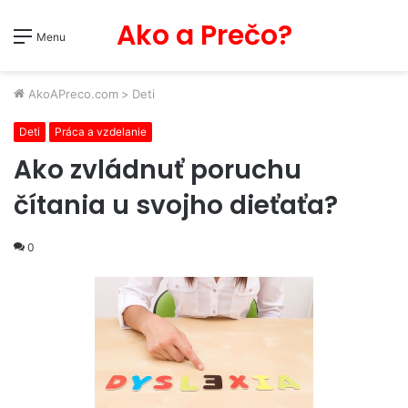
Ako a Prečo?
Menu
AkoAPreco.com
>
Deti
Deti
Práca a vzdelanie
Ako zvládnuť poruchu
čítania u svojho dieťaťa?
0