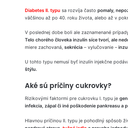
Diabetes II. typu
sa rozvíja často
pomaly, nepo
väčšinou až po 40. roku života, alebo až v pok
V poslednej dobe boli ale zaznamenané prípady
Telo chorého človeka inzulín síce tvorí, ale ne
miere zachovaná,
sekrécia
– vylučovanie –
inzu
U tohto typu nemusí byť inzulín injekčne podáv
štýlu.
Aké sú príčiny cukrovky?
Rizikovými faktormi pre cukrovku I. typu je
gen
infekcia, zápal či iné poškodenie pankreasu a 
Hlavnou príčinou II. typu je pohodlný spôsob ž
nezdravá strava,
tučné jedlo
a prevaha jednodu