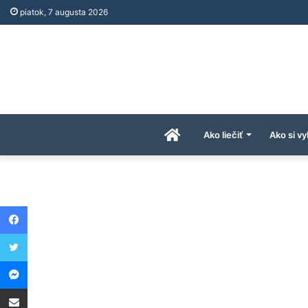
piatok, 7 augusta 2026
Úvodná
Ako liečiť
Ako si vy
stránka
Facebook
AkoAPreco.com
Twitter
Messenger
Share via Email