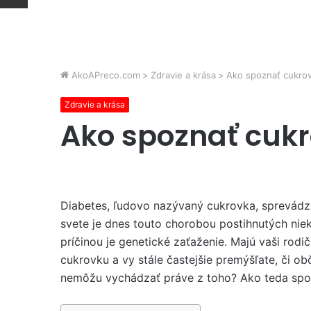
AkoAPreco.com
>
Zdravie a krása
>
Ako spoznať cukro
Zdravie a krása
Ako spoznať cuk
Diabetes, ľudovo nazývaný cukrovka, sprevádz
svete je dnes touto chorobou postihnutých niek
príčinou je genetické zaťaženie. Majú vaši rodičia
cukrovku a vy stále častejšie premýšľate, či 
nemôžu vychádzať práve z toho? Ako teda spo