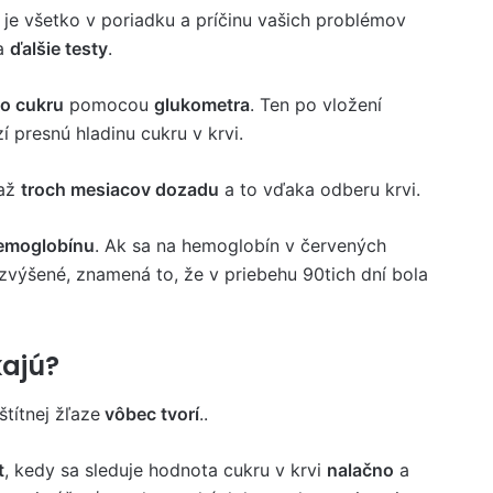
i je všetko v poriadku a príčinu vašich problémov
na
ďalšie testy
.
o cukru
pomocou
glukometra
. Ten po vložení
 presnú hladinu cukru v krvi.
 až
troch mesiacov dozadu
a to vďaka odberu krvi.
emoglobínu
. Ak sa na hemoglobín v červených
zvýšené, znamená to, že v priebehu 90tich dní bola
kajú?
štítnej žľaze
vôbec tvorí
..
t
, kedy sa sleduje hodnota cukru v krvi
nalačno
a