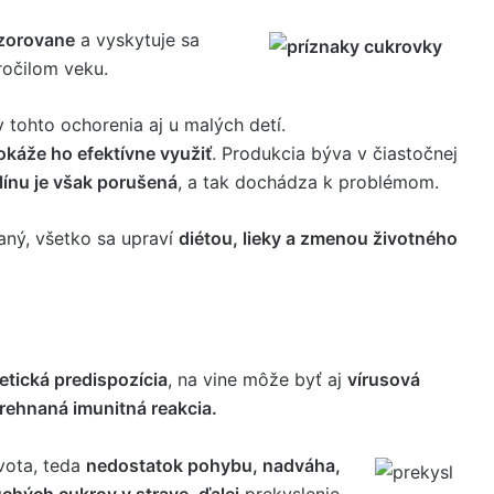
zorovane
a vyskytuje sa
ročilom veku.
 tohto ochorenia aj u malých detí.
dokáže ho efektívne využiť
. Produkcia býva v čiastočnej
línu je však porušená
, a tak dochádza k problémom.
aný, všetko sa upraví
diétou, lieky a zmenou životného
etická predispozícia
, na vine môže byť aj
vírusová
prehnaná imunitná reakcia.
ivota, teda
nedostatok pohybu, nadváha,
chých cukrov v strave, ďalej
prekyslenie