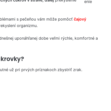
a problémami s pečeňou vám môže pomôcť
čajový
rekyslení organizmu.
 dnešnej uponáhľanej dobe veľmi rýchle, komfortné a
ukrovky?
nutné už pri prvých príznakoch zbystriť zrak.