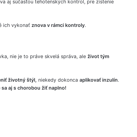
ýva aj súčasťou tehotenských kontrol, pre zistenie
é ich vykonať
znova v rámci kontroly
.
a, nie je to práve skvelá správa, ale
život tým
niť životný štýl,
niekedy dokonca
aplikovať inzulín
.
 sa aj s chorobou žiť naplno!