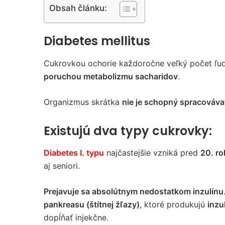
Obsah článku:
Diabetes mellitus
Cukrovkou ochorie každoročne veľký počet ľud
poruchou metabolizmu sacharidov
.
Organizmus skrátka
nie je schopný spracováva
Existujú dva typy cukrovky:
Diabetes I. typu
najčastejšie vzniká pred
20. ro
aj seniori.
Prejavuje sa absolútnym nedostatkom inzulínu
pankreasu (štítnej žľazy)
, ktoré produkujú
inzu
dopĺňať injekčne.