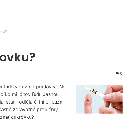
vku?
rovku?
0
a ľudstvo už od pradávna. Na
oľko miliónov ľudí. Jasnou
, starí rodičia či iní príbuzní
občasné zdravotné problémy
znať cukrovku?