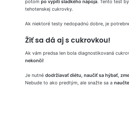
potom
po vypití sladkého nápoja
. Tento test b
tehotenskej cukrovky.
Ak niektoré testy nedopadnú dobre, je potrebn
Žiť sa dá aj s cukrovkou!
Ak vám predsa len bola diagnostikovaná cukrovk
nekončí
!
Je nutné
dodržiavať diétu, naučiť sa hýbať, zme
Nebude to ako predtým, ale snažte sa a
naučte