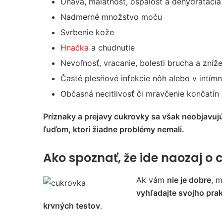
Únava, malátnosť, ospalosť a dehydratácia
Nadmerné množstvo moču
Svrbenie kože
Hnačka
a chudnutie
Nevoľnosť, vracanie, bolesti brucha a zníž
Časté plesňové infekcie nôh alebo v intímn
Občasná necitlivosť či mravčenie končatín
Príznaky a prejavy cukrovky sa však neobjavuj
ľuďom, ktorí žiadne problémy nemali.
Ako spoznať, že ide naozaj o
Ak vám
nie je dobre
, 
vyhľadajte svojho prak
krvných testov
.