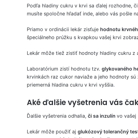
Podľa hladiny cukru v krvi sa ďalej rozhodne, č
musíte spoločne hľadať inde, alebo vás pošle 
Priamo v ordinácii lekár zisťuje
hodnotu krvnéh
špeciálneho prúžku s kvapkou vašej krvi zobrazí
Lekár môže tiež zistiť hodnoty hladiny cukru z
Laboratórium zistí hodnotu tzv.
glykovaného h
krvinkách raz cukor naviaže a jeho hodnoty sú 
priemerná hladina cukru v krvi vyššia.
Aké ďalšie vyšetrenia vás ča
Ďalšie vyšetrenia odhalia,
či sa inzulín
vo vašej 
Lekár môže použiť aj
glukózový tolerančný tes