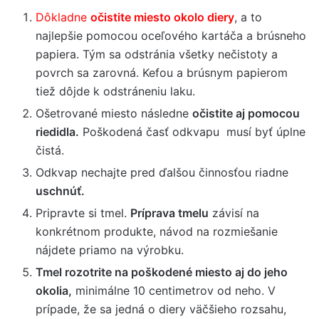
Dôkladne
očistite miesto okolo diery
, a to
najlepšie pomocou oceľového kartáča a brúsneho
papiera. Tým sa odstránia všetky nečistoty a
povrch sa zarovná. Kefou a brúsnym papierom
tiež dôjde k odstráneniu laku.
Ošetrované miesto následne
očistite aj pomocou
riedidla.
Poškodená časť odkvapu musí byť úplne
čistá.
Odkvap nechajte pred ďalšou činnosťou riadne
uschnúť.
Pripravte si tmel.
Príprava tmelu
závisí na
konkrétnom produkte, návod na rozmiešanie
nájdete priamo na výrobku.
Tmel rozotrite na poškodené miesto aj do jeho
okolia,
minimálne 10 centimetrov od neho. V
prípade, že sa jedná o diery väčšieho rozsahu,