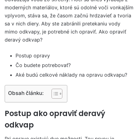
moderných materiálov, ktoré sú odolné voči vonkajším
vplyvom, stáva sa, že časom začnú hrdzavieť a tvoria
sa v nich diery. Aby ste zabránili pretekaniu vody
mimo odkvapy, je potrebné ich opraviť. Ako opraviť
deravý odkvap?
Postup opravy
Čo budete potrebovať?
Aké budú celkové náklady na opravu odkvapu?
Obsah článku:
Postup ako opraviť deravý
odkvap
Pri oprave existujú dve možnosti. Tou prvou je