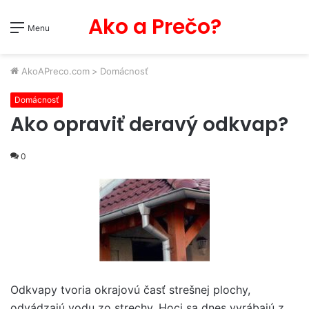
Ako a Prečo?
Menu
AkoAPreco.com
>
Domácnosť
Domácnosť
Ako opraviť deravý odkvap?
0
Odkvapy tvoria okrajovú časť strešnej plochy,
odvádzajú vodu zo strechy. Hoci sa dnes vyrábajú z