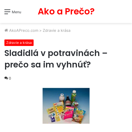
Ako a Prečo?
Menu
AkoAPreco.com
>
Zdravie a krása
Zdravie a krása
Sladidlá v potravinách –
prečo sa im vyhnúť?
0