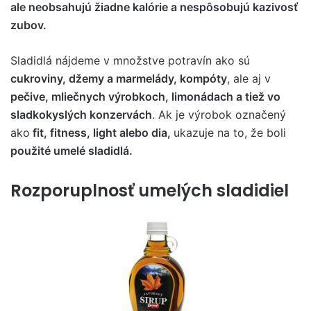
ale neobsahujú žiadne kalórie a nespôsobujú kazivosť
zubov.
Sladidlá nájdeme v množstve potravín ako sú
cukroviny, džemy a marmelády, kompóty
, ale aj v
pečive, mliečnych výrobkoch, limonádach a tiež vo
sladkokyslých konzervách
. Ak je výrobok označený
ako
fit, fitness, light alebo dia,
ukazuje na to, že boli
použité umelé sladidlá.
Rozporuplnosť umelých sladidiel