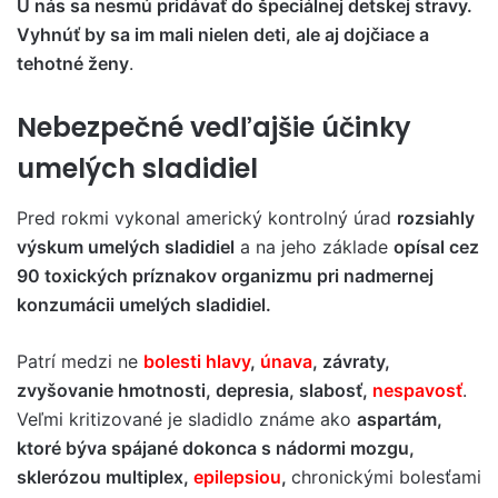
U nás sa nesmú pridávať do špeciálnej detskej stravy.
Vyhnúť by sa im mali nielen deti, ale aj dojčiace a
tehotné ženy
.
Nebezpečné vedľajšie účinky
umelých sladidiel
Pred rokmi vykonal americký kontrolný úrad
rozsiahly
výskum umelých sladidiel
a na jeho základe
opísal cez
90 toxických príznakov organizmu pri nadmernej
konzumácii umelých sladidiel.
Patrí medzi ne
bolesti hlavy
,
únava
, závraty,
zvyšovanie hmotnosti, depresia, slabosť,
nespavosť
.
Veľmi kritizované je sladidlo známe ako
aspartám,
ktoré býva spájané dokonca s nádormi mozgu,
sklerózou multiplex,
epilepsiou
,
chronickými bolesťami