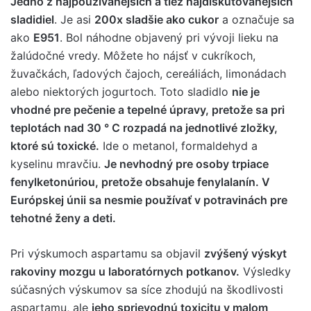
Jedno z najpoužívanejších a tiež najdiskutovanejších
sladidiel
. Je asi
200x sladšie ako cukor
a označuje sa
ako
E951
. Bol náhodne objavený pri vývoji lieku na
žalúdočné vredy. Môžete ho nájsť v cukríkoch,
žuvačkách, ľadových čajoch, cereáliách, limonádach
alebo niektorých jogurtoch. Toto sladidlo
nie je
vhodné pre pečenie a tepelné úpravy, pretože sa pri
teplotách nad 30 ° C rozpadá na jednotlivé zložky,
ktoré sú toxické.
Ide o metanol, formaldehyd a
kyselinu mravčiu.
Je nevhodný pre osoby trpiace
fenylketonúriou, pretože obsahuje fenylalanín. V
Európskej únii sa nesmie používať v potravinách pre
tehotné ženy a deti.
Pri výskumoch aspartamu sa objavil
zvýšený výskyt
rakoviny mozgu u laboratórnych potkanov.
Výsledky
súčasných výskumov sa síce zhodujú na škodlivosti
aspartamu, ale
jeho sprievodnú toxicitu v malom