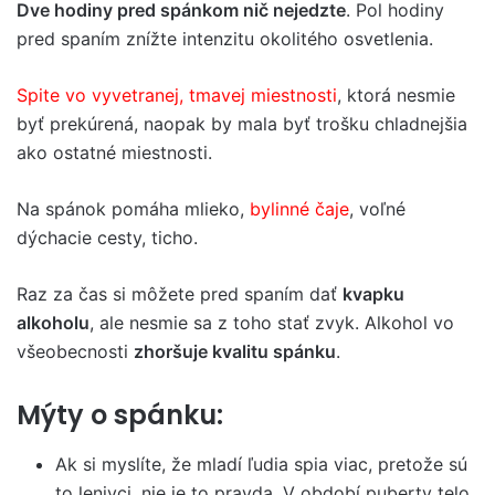
Dve
hodiny pred spánkom nič nejedzte
. Pol hodiny
pred spaním znížte intenzitu okolitého osvetlenia.
Spite vo vyvetranej, tmavej miestnosti
, ktorá nesmie
byť prekúrená, naopak by mala byť trošku chladnejšia
ako ostatné miestnosti.
Na spánok pomáha mlieko,
bylinné čaje
, voľné
dýchacie cesty, ticho.
Raz za čas si môžete pred spaním dať
kvapku
alkoholu
, ale nesmie sa z toho stať zvyk. Alkohol vo
všeobecnosti
zhoršuje
kvalitu spánku
.
Mýty o spánku:
Ak si myslíte, že mladí ľudia spia viac, pretože sú
to lenivci, nie je to pravda. V období puberty telo