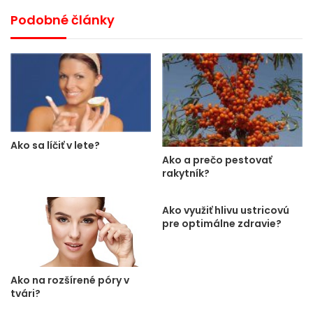
Podobné články
Ako sa líčiť v lete?
Ako a prečo pestovať
rakytník?
Ako využiť hlivu ustricovú
pre optimálne zdravie?
Ako na rozšírené póry v
tvári?