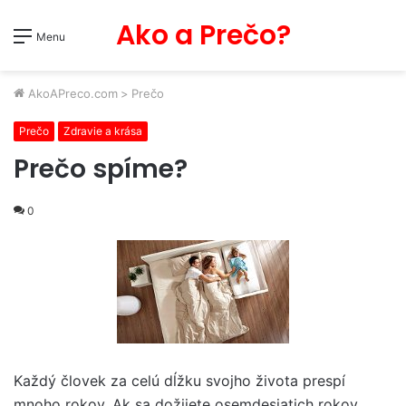
Ako a Prečo?
Menu
AkoAPreco.com
>
Prečo
Prečo
Zdravie a krása
Prečo spíme?
0
Každý človek za celú dĺžku svojho života prespí
mnoho rokov. Ak sa dožijete osemdesiatich rokov,