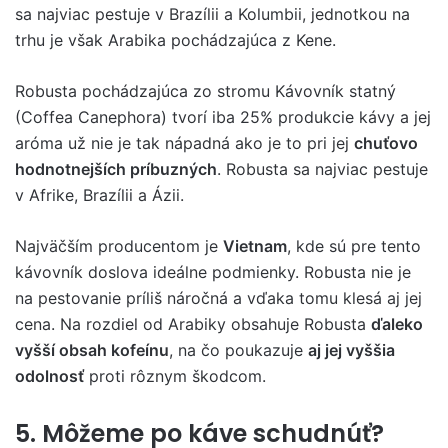
sa najviac pestuje v Brazílii a Kolumbii, jednotkou na
trhu je však Arabika pochádzajúca z Kene.
Robusta pochádzajúca zo stromu Kávovník statný
(Coffea Canephora) tvorí iba 25% produkcie kávy a jej
aróma už nie je tak nápadná ako je to pri jej
chuťovo
hodnotnejších príbuzných
. Robusta sa najviac pestuje
v Afrike, Brazílii a Ázii.
Najväčším producentom je
Vietnam
, kde sú pre tento
kávovník doslova ideálne podmienky. Robusta nie je
na pestovanie príliš náročná a vďaka tomu klesá aj jej
cena. Na rozdiel od Arabiky obsahuje Robusta
ďaleko
vyšší obsah kofeínu
, na čo poukazuje
aj jej vyššia
odolnosť
proti rôznym škodcom.
5. Môžeme po káve schudnúť?