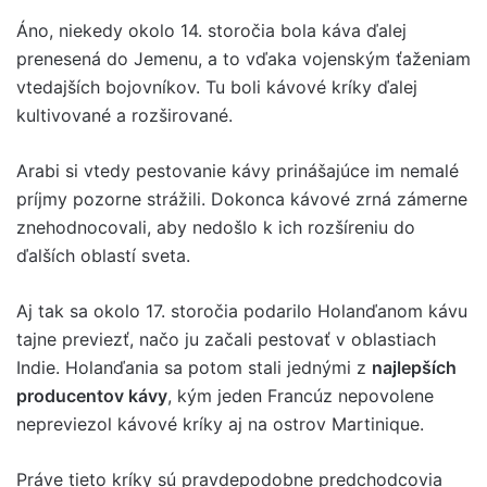
Áno, niekedy okolo 14. storočia bola káva ďalej
prenesená do Jemenu, a to vďaka vojenským ťaženiam
vtedajších bojovníkov. Tu boli kávové kríky ďalej
kultivované a rozširované.
Arabi si vtedy pestovanie kávy prinášajúce im nemalé
príjmy pozorne strážili. Dokonca kávové zrná zámerne
znehodnocovali, aby nedošlo k ich rozšíreniu do
ďalších oblastí sveta.
Aj tak sa okolo 17. storočia podarilo Holanďanom kávu
tajne previezť, načo ju začali pestovať v oblastiach
Indie. Holanďania sa potom stali jednými z
najlepších
producentov kávy
, kým jeden Francúz nepovolene
nepreviezol kávové kríky aj na ostrov Martinique.
Práve tieto kríky sú pravdepodobne predchodcovia