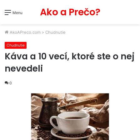
Ako a Prečo?
Menu
AkoAPreco.com
>
Chudnutie
Chudnutie
Káva a 10 vecí, ktoré ste o nej
nevedeli
0