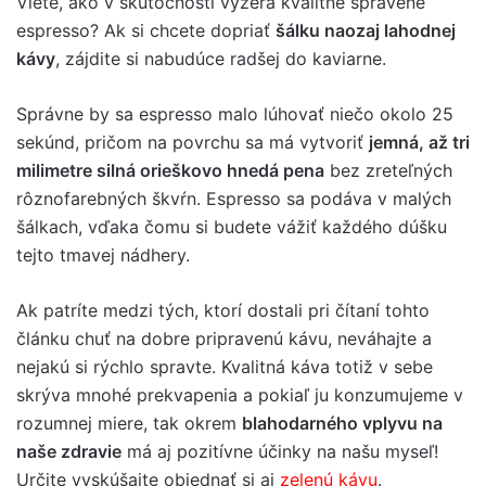
Viete, ako v skutočnosti vyzerá kvalitne spravené
espresso? Ak si chcete dopriať
šálku naozaj lahodnej
kávy
, zájdite si nabudúce radšej do kaviarne.
Správne by sa espresso malo lúhovať niečo okolo 25
sekúnd, pričom na povrchu sa má vytvoriť
jemná, až tri
milimetre silná orieškovo hnedá pena
bez zreteľných
rôznofarebných škvŕn. Espresso sa podáva v malých
šálkach, vďaka čomu si budete vážiť každého dúšku
tejto tmavej nádhery.
Ak patríte medzi tých, ktorí dostali pri čítaní tohto
článku chuť na dobre pripravenú kávu, neváhajte a
nejakú si rýchlo spravte. Kvalitná káva totiž v sebe
skrýva mnohé prekvapenia a pokiaľ ju konzumujeme v
rozumnej miere, tak okrem
blahodarného vplyvu na
naše zdravie
má aj pozitívne účinky na našu myseľ!
Určite vyskúšajte objednať si aj
zelenú kávu
.