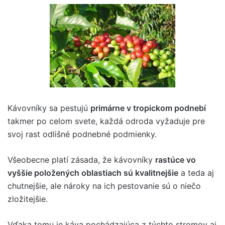
Kávovníky sa pestujú
primárne v tropickom podnebí
takmer po celom svete, každá odroda vyžaduje pre
svoj rast odlišné podnebné podmienky.
Všeobecne platí zásada, že kávovníky
rastúce vo
vyššie položených oblastiach sú kvalitnejšie
a teda aj
chutnejšie, ale nároky na ich pestovanie sú o niečo
zložitejšie.
Vďaka tomu je káva pochádzajúca z týchto stromov aj