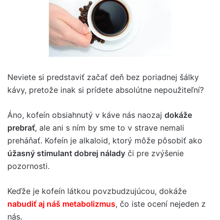
Neviete si predstaviť začať deň bez poriadnej šálky
kávy, pretože inak si prídete absolútne nepoužiteľní?
Áno, kofeín obsiahnutý v káve nás naozaj
dokáže
prebrať
, ale ani s ním by sme to v strave nemali
preháňať. Kofeín je alkaloid, ktorý môže pôsobiť ako
úžasný stimulant dobrej nálady
či pre zvýšenie
pozornosti.
Keďže je kofeín látkou povzbudzujúcou, dokáže
nabudiť aj náš metabolizmus
, čo iste ocení nejeden z
nás.