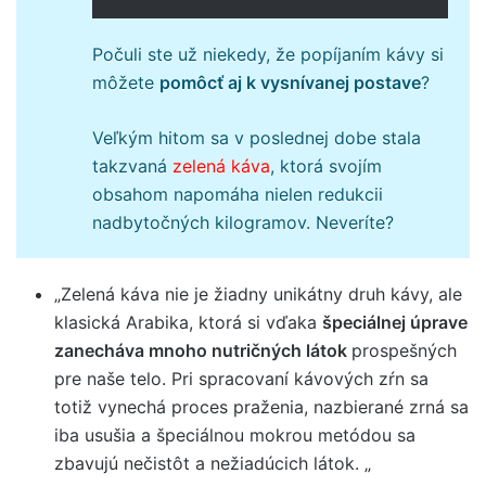
Počuli ste už niekedy, že popíjaním kávy si
môžete
pomôcť aj k vysnívanej postave
?
Veľkým hitom sa v poslednej dobe stala
takzvaná
zelená káva
, ktorá svojím
obsahom napomáha nielen redukcii
nadbytočných kilogramov. Neveríte?
„Zelená káva nie je žiadny unikátny druh kávy, ale
klasická Arabika, ktorá si vďaka
špeciálnej úprave
zanecháva mnoho nutričných látok
prospešných
pre naše telo. Pri spracovaní kávových zŕn sa
totiž vynechá proces praženia, nazbierané zrná sa
iba usušia a špeciálnou mokrou metódou sa
zbavujú nečistôt a nežiadúcich látok. „