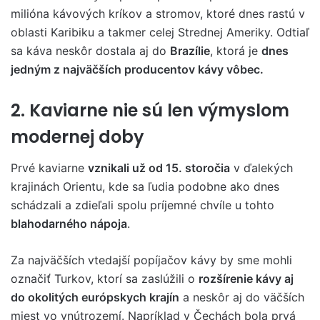
milióna kávových kríkov a stromov, ktoré dnes rastú v
oblasti Karibiku a takmer celej Strednej Ameriky. Odtiaľ
sa káva neskôr dostala aj do
Brazílie
, ktorá je
dnes
jedným z najväčších producentov kávy vôbec.
2. Kaviarne nie sú len výmyslom
modernej doby
Prvé kaviarne
vznikali už od 15. storočia
v ďalekých
krajinách Orientu, kde sa ľudia podobne ako dnes
schádzali a zdieľali spolu príjemné chvíle u tohto
blahodarného nápoja
.
Za najväčších vtedajší popíjačov kávy by sme mohli
označiť Turkov, ktorí sa zaslúžili o
rozšírenie kávy aj
do okolitých európskych krajín
a neskôr aj do väčších
miest vo vnútrozemí. Napríklad v Čechách bola prvá