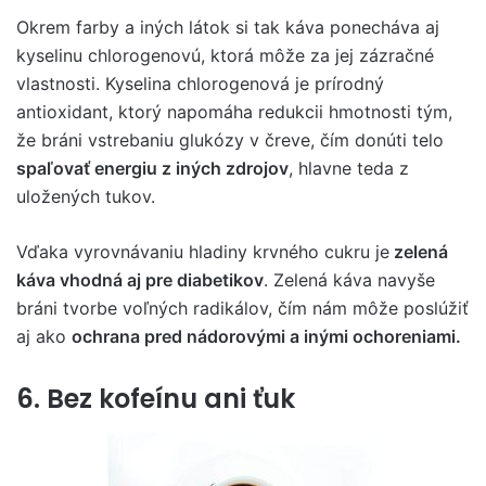
Okrem farby a iných látok si tak káva ponecháva aj
kyselinu chlorogenovú, ktorá môže za jej zázračné
vlastnosti. Kyselina chlorogenová je prírodný
antioxidant, ktorý napomáha redukcii hmotnosti tým,
že bráni vstrebaniu glukózy v čreve, čím donúti telo
spaľovať energiu z iných zdrojov
, hlavne teda z
uložených tukov.
Vďaka vyrovnávaniu hladiny krvného cukru je
zelená
káva vhodná aj pre diabetikov
. Zelená káva navyše
bráni tvorbe voľných radikálov, čím nám môže poslúžiť
aj ako
ochrana pred nádorovými a inými ochoreniami.
6. Bez kofeínu ani ťuk