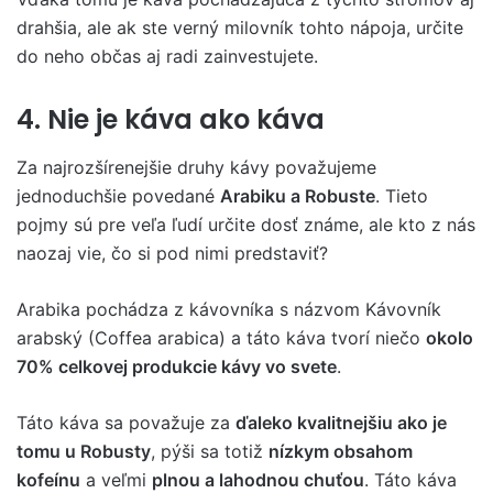
drahšia, ale ak ste verný milovník tohto nápoja, určite
do neho občas aj radi zainvestujete.
4. Nie je káva ako káva
Za najrozšírenejšie druhy kávy považujeme
jednoduchšie povedané
Arabiku a Robuste
. Tieto
pojmy sú pre veľa ľudí určite dosť známe, ale kto z nás
naozaj vie, čo si pod nimi predstaviť?
Arabika pochádza z kávovníka s názvom Kávovník
arabský (Coffea arabica) a táto káva tvorí niečo
okolo
70% celkovej produkcie kávy vo svete
.
Táto káva sa považuje za
ďaleko kvalitnejšiu ako je
tomu u Robusty
, pýši sa totiž
nízkym obsahom
kofeínu
a veľmi
plnou a lahodnou chuťou
. Táto káva