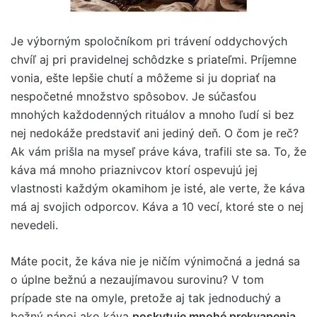
Je výborným spoločníkom pri trávení oddychových
chvíľ aj pri pravidelnej schôdzke s priateľmi. Príjemne
vonia, ešte lepšie chutí a môžeme si ju dopriať na
nespočetné množstvo spôsobov. Je súčasťou
mnohých každodenných rituálov a mnoho ľudí si bez
nej nedokáže predstaviť ani jediný deň. O čom je reč?
Ak vám prišla na myseľ práve káva, trafili ste sa. To, že
káva má mnoho priaznivcov ktorí ospevujú jej
vlastnosti každým okamihom je isté, ale verte, že káva
má aj svojich odporcov. Káva a 10 vecí, ktoré ste o nej
nevedeli.
Máte pocit, že káva nie je ničím výnimočná a jedná sa
o úplne bežnú a nezaujímavou surovinu? V tom
prípade ste na omyle, pretože aj tak jednoduchý a
bežný nápoj ako káva
poskytuje mnohé prekvapenia
,