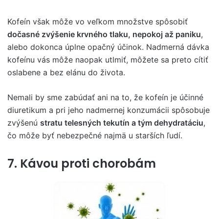
Kofeín však môže vo veľkom množstve spôsobiť
dočasné zvýšenie krvného tlaku, nepokoj až paniku
,
alebo dokonca úplne opačný účinok. Nadmerná dávka
kofeínu vás môže naopak utlmiť, môžete sa preto cítiť
oslabene a bez elánu do života.
Nemali by sme zabúdať ani na to, že kofeín je účinné
diuretikum a pri jeho nadmernej konzumácii spôsobuje
zvýšenú
stratu telesných tekutín a tým dehydratáciu
,
čo môže byť nebezpečné najmä u starších ľudí.
7. Kávou proti chorobám