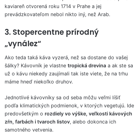
kaviareň otvorená roku 1714 v Prahe a jej
prevádzkovateľom nebol nikto iný, než Arab.
3. Stopercentne prírodný
„vynález“
Ako teda taká káva vyzerá, než sa dostane do vašej
šálky? Kávovník je vlastne
tropická drevina
a ak ste sa
už o kávu niekedy zaujímali tak iste viete, že na trhu
máme hneď niekoľko druhov.
Jednotlivé kávovníky sa od seba môžu veľmi líšiť
podľa klimatických podmienok, v ktorých vegetujú. Ide
predovšetkým o
rozdiely vo výške, veľkosti kávových
zŕn, farbách i tvaroch listov
, alebo dokonca ich
samotného vetvenia.