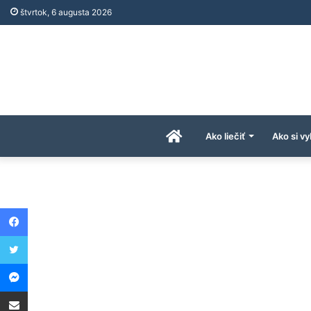
štvrtok, 6 augusta 2026
Úvodná
Ako liečiť
Ako si vy
stránka
Facebook
AkoAPreco.com
Twitter
Messenger
Share via Email