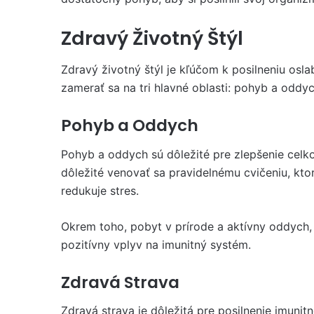
Zdravý Životný Štýl
Zdravý životný štýl je kľúčom k posilneniu osla
zamerať sa na tri hlavné oblasti: pohyb a oddy
Pohyb a Oddych
Pohyb a oddych sú dôležité pre zlepšenie celk
dôležité venovať sa pravidelnému cvičeniu, kto
redukuje stres.
Okrem toho, pobyt v prírode a aktívny oddych
pozitívny vplyv na imunitný systém.
Zdravá Strava
Zdravá strava je dôležitá pre posilnenie imunit