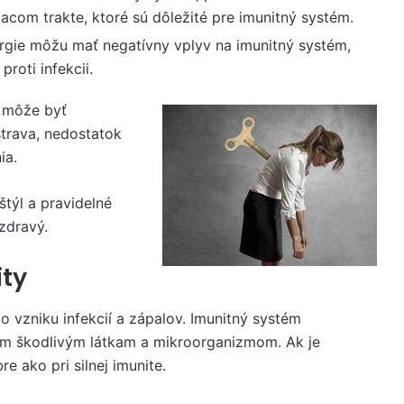
acom trakte, ktoré sú dôležité pre imunitný systém.
gie môžu mať negatívny vplyv na imunitný systém,
roti infekcii.
a môže byť
strava, nedostatok
ia.
štýl a pravidelné
 zdravý.
ty
o vzniku infekcií a zápalov. Imunitný systém
ím škodlivým látkam a mikroorganizmom. Ak je
e ako pri silnej imunite.