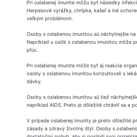
Pri oslabenej imunite môžu byť následky infekc
Herpesové vyrážky, chrípka, kašeľ a iné ochor
veľkým problémom.
Osoby s oslabenou imunitou sú náchylnejšie na v
Napríklad u osôb s oslabenou imunitou môže pr
pľúc.
Pri oslabenej imunite môže byť aj reakcia organ
osoby s oslabenou imunitou konzultovali s lek
dávky.
Osoby s oslabenou imunitou sú tiež náchylnejšie
napríklad AIDS. Preto je dôležité chrániť sa a
V prípade oslabenej imunity je preto dôležité p
zásady a zdravý životný štýl. Osoby s oslabeno
dostatočný pohyb, aby si posilnili svoj organiz