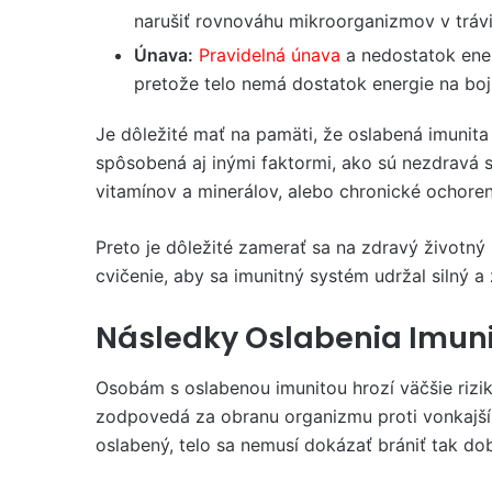
narušiť rovnováhu mikroorganizmov v trávi
Únava:
Pravidelná únava
a nedostatok ener
pretože telo nemá dostatok energie na boj p
Je dôležité mať na pamäti, že oslabená imunit
spôsobená aj inými faktormi, ako sú nezdravá 
vitamínov a minerálov, alebo chronické ochoren
Preto je dôležité zamerať sa na zdravý životný 
cvičenie, aby sa imunitný systém udržal silný a
Následky Oslabenia Imuni
Osobám s oslabenou imunitou hrozí väčšie rizik
zodpovedá za obranu organizmu proti vonkajš
oslabený, telo sa nemusí dokázať brániť tak dobr