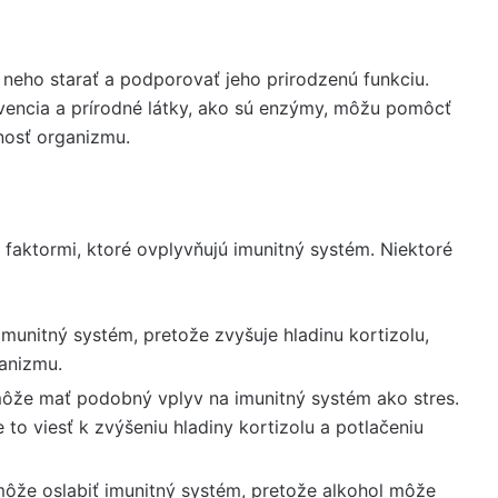
 neho starať a podporovať jeho prirodzenú funkciu.
evencia a prírodné látky, ako sú enzýmy, môžu pomôcť
nosť organizmu.
aktormi, ktoré ovplyvňujú imunitný systém. Niektoré
munitný systém, pretože zvyšuje hladinu kortizolu,
anizmu.
že mať podobný vplyv na imunitný systém ako stres.
to viesť k zvýšeniu hladiny kortizolu a potlačeniu
že oslabiť imunitný systém, pretože alkohol môže