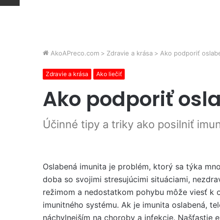
AkoAPreco.com
>
Zdravie a krása
>
Ako podporiť oslab
Zdravie a krása
Ako liečiť
Ako podporiť osl
Účinné tipy a triky ako posilniť imun
Oslabená imunita je problém, ktorý sa týka mn
doba so svojimi stresujúcimi situáciami, nezd
režimom a nedostatkom pohybu môže viesť k o
imunitného systému. Ak je imunita oslabená, tel
náchylnejším na choroby a infekcie. Našťastie e