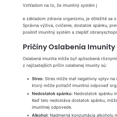
Vzhľadom na to, že imunitný systém j
e základom zdravia organizmu, je dôležité sa o
Správna výživa, cvičenie, dostatok spánku, pr
posilniť imunitný systém a zlepšiť obranyschop
Príčiny Oslabenia Imunity
Oslabená imunita môže byť spôsobená rôznymi f
z najčastejších príčin oslabenej imunity sú:
Stres:
Stres môže mať negatívny vplyv na i
ktorý môže potlačiť imunitnú odpoveď org
Nedostatok spánku:
Nedostatok spánku mô
Keď telo nedostáva dostatok spánku, môže 
imunitnej odpovede.
Alkohol:
Nadmerná konzumácia alkoholu mô