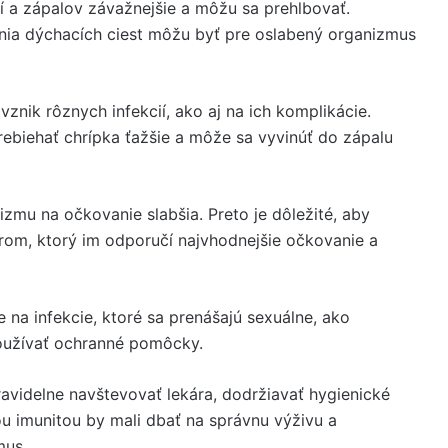
ií a zápalov závažnejšie a môžu sa prehlbovať.
enia dýchacích ciest môžu byť pre oslabený organizmus
znik rôznych infekcií, ako aj na ich komplikácie.
ebiehať chrípka ťažšie a môže sa vyvinúť do zápalu
izmu na očkovanie slabšia. Preto je dôležité, aby
árom, ktorý im odporučí najvhodnejšie očkovanie a
 na infekcie, ktoré sa prenášajú sexuálne, ako
 používať ochranné pomôcky.
ravidelne navštevovať lekára, dodržiavať hygienické
u imunitou by mali dbať na správnu výživu a
mus.