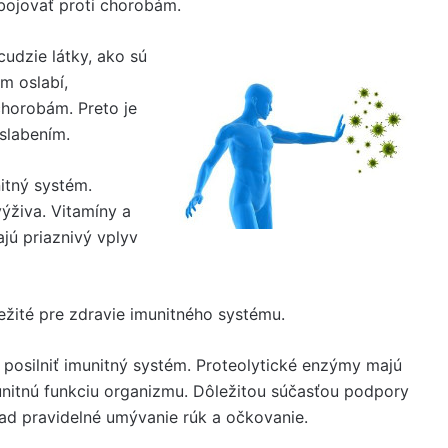
bojovať proti chorobám.
cudzie látky, ako sú
ém oslabí,
chorobám. Preto je
oslabením.
itný systém.
výživa. Vitamíny a
jú priaznivý vplyv
ežité pre zdravie imunitného systému.
posilniť imunitný systém. Proteolytické enzýmy majú
unitnú funkciu organizmu. Dôležitou súčasťou podpory
lad pravidelné umývanie rúk a očkovanie.