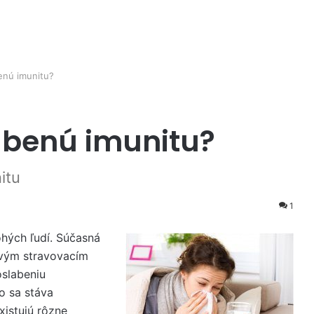
enú imunitu?
abenú imunitu?
itu
1
ohých ľudí. Súčasná
ravým stravovacím
slabeniu
o sa stáva
xistujú rôzne