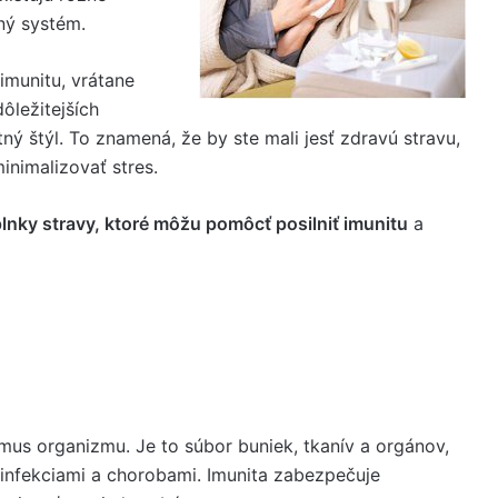
tný systém.
imunitu, vrátane
ôležitejších
ný štýl. To znamená, že by ste mali jesť zdravú stravu,
inimalizovať stres.
plnky stravy, ktoré môžu pomôcť posilniť imunitu
a
us organizmu. Je to súbor buniek, tkanív a orgánov,
infekciami a chorobami. Imunita zabezpečuje