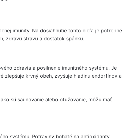
benej imunity. Na dosiahnutie tohto cieľa je potrebné
ch, zdravú stravu a dostatok spánku.
ového zdravia a posilnenie imunitného systému. Je
ré zlepšuje krvný obeh, zvyšuje hladinu endorfínov a
, ako sú saunovanie alebo otužovanie, môžu mať
ného systému. Potraviny bohaté na antioxidanty,