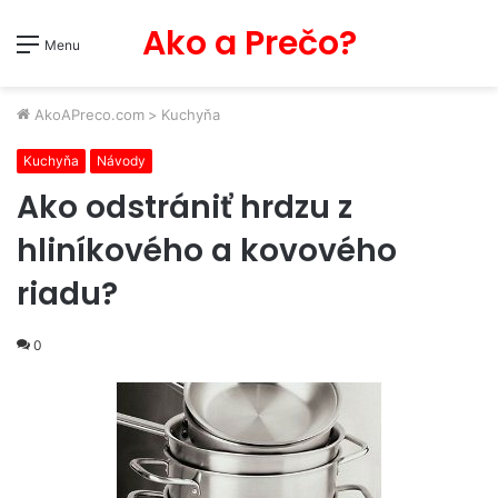
Ako a Prečo?
Menu
AkoAPreco.com
>
Kuchyňa
Kuchyňa
Návody
Ako odstrániť hrdzu z
hliníkového a kovového
riadu?
0