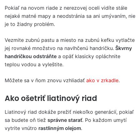
Pokiaľ na novom riade z nerezovej oceli vidíte stále
nejaké matné mapy a neodstránia sa ani umývaním, nie
je to žiadny problém.
Vezmite zubnú pastu a miesto na zubnú kefku vytlačte
jej rovnaké množstvo na navlhčenú handričku.
Škvrny
handričkou odstráňte
a opäť klasicky opláchnite
teplou vodou a vyleštite.
Môžete sa v ňom znovu vzhliadať
ako v zrkadle
.
Ako ošetriť liatinový riad
Liatinový riad dokáže prežiť niekoľko generácií, pokiaľ
sa budete oň tiež
správne starať
. Po každom umytí
vytrite vnútro
rastlinným olejom
.