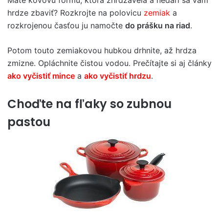
Máte kovovú formu, ktorá zhrdzavela a nedarí sa vám
hrdze zbaviť? Rozkrojte na polovicu
zemiak
a
rozkrojenou časťou ju namočte
do prášku na riad
.
Potom touto zemiakovou hubkou drhnite, až hrdza
zmizne. Opláchnite čistou vodou. Prečítajte si aj články
ako vyčistiť mince
a
ako vyčistiť hrdzu
.
Choďte na fľaky so zubnou
pastou