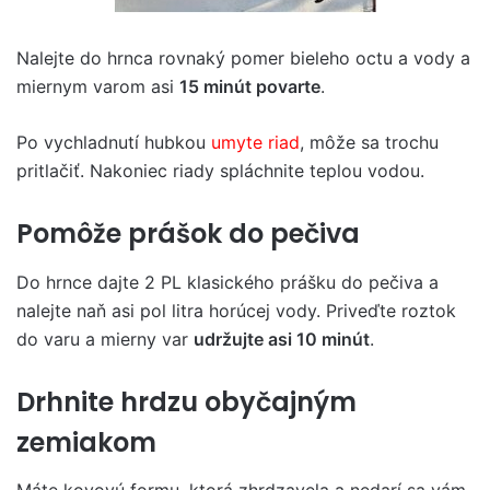
Nalejte do hrnca rovnaký pomer bieleho octu a vody a
miernym varom asi
15 minút povarte
.
Po vychladnutí hubkou
umyte riad
, môže sa trochu
pritlačiť. Nakoniec riady spláchnite teplou vodou.
Pomôže prášok do pečiva
Do hrnce dajte 2 PL klasického prášku do pečiva a
nalejte naň asi pol litra horúcej vody. Priveďte roztok
do varu a mierny var
udržujte asi 10 minút
.
Drhnite hrdzu obyčajným
zemiakom