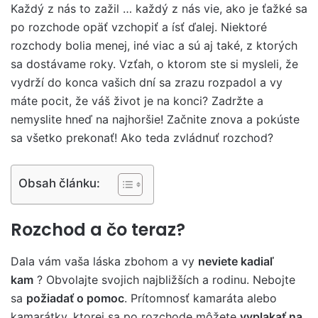
Každý z nás to zažil … každý z nás vie, ako je ťažké sa
po rozchode opäť vzchopiť a ísť ďalej. Niektoré
rozchody bolia menej, iné viac a sú aj také, z ktorých
sa dostávame roky. Vzťah, o ktorom ste si mysleli, že
vydrží do konca vašich dní sa zrazu rozpadol a vy
máte pocit, že váš život je na konci? Zadržte a
nemyslite hneď na najhoršie! Začnite znova a pokúste
sa všetko prekonať! Ako teda zvládnuť rozchod?
Obsah článku:
Rozchod a čo teraz?
Dala vám vaša láska zbohom a vy
neviete kadiaľ
kam
? Obvolajte svojich najbližších a rodinu. Nebojte
sa
požiadať o pomoc
. Prítomnosť kamaráta alebo
kamarátky, ktorej sa po rozchode môžete
vyplakať na