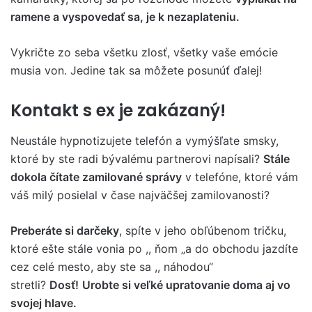
ramene a vyspovedať sa, je k nezaplateniu.
Vykričte zo seba všetku zlosť, všetky vaše emócie
musia von. Jedine tak sa môžete posunúť ďalej!
Kontakt s ex je zakázaný!
Neustále hypnotizujete telefón a vymýšľate smsky,
ktoré by ste radi bývalému partnerovi napísali?
Stále
dokola čítate zamilované správy
v telefóne, ktoré vám
váš milý posielal v čase najväčšej zamilovanosti?
Preberáte si darčeky
, spíte v jeho obľúbenom tričku,
ktoré ešte stále vonia po ,, ňom „a do obchodu jazdíte
cez celé mesto, aby ste sa ,, náhodou“
stretli?
Dosť!
Urobte si veľké upratovanie doma aj vo
svojej hlave.