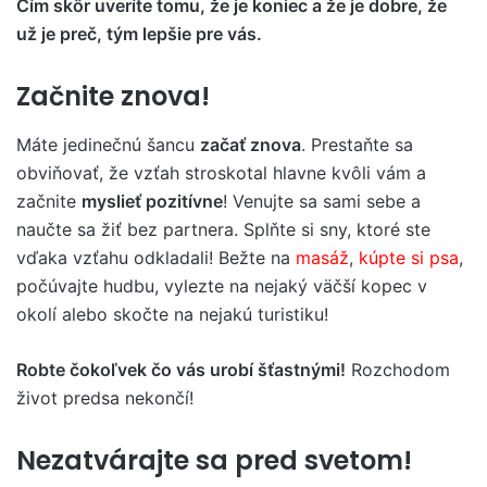
Čím skôr uveríte tomu, že je koniec a že je dobre, že
už je preč, tým lepšie pre vás.
Začnite znova!
Máte jedinečnú šancu
začať znova
. Prestaňte sa
obviňovať, že vzťah stroskotal hlavne kvôli vám a
začnite
myslieť pozitívne
! Venujte sa sami sebe a
naučte sa žiť bez partnera. Splňte si sny, ktoré ste
vďaka vzťahu odkladali! Bežte na
masáž
,
kúpte si psa
,
počúvajte hudbu, vylezte na nejaký väčší kopec v
okolí alebo skočte na nejakú turistiku!
Robte čokoľvek čo vás urobí šťastnými!
Rozchodom
život predsa nekončí!
Nezatvárajte sa pred svetom!