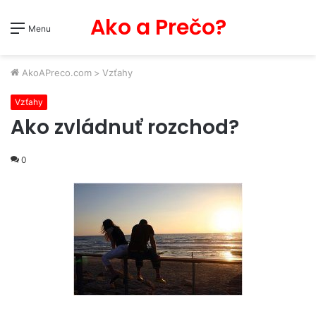
Ako a Prečo?
Menu
AkoAPreco.com
>
Vzťahy
Vzťahy
Ako zvládnuť rozchod?
0