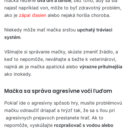
mačka nežerie
dva dni a dlhšie
, bez toho, aby sa šla
najesť napríklad von, môže to byť zdravotný problém,
ako je
zápal ďasien
alebo nejaká horšia choroba.
Niekedy môže mať mačka srsťou
upchatý tráviaci
systém
.
Všímajte si správanie mačky, skúste zmeniť žrádlo, a
keď to nepomôže, neváhajte a bežte k veterinárovi,
najmä ak je mačka apatická alebo
výrazne prítulnejšia
ako inokedy.
Mačka sa správa agresívne voči ľuďom
Pokiaľ ide o agresívny spôsob hry, musíte problémovú
mačku odnaučiť driapať a hrýzť tak, že sa s ňou pri
agresívnych prejavoch prestanete hrať. Ak to
nepomôže, vyskúšajte
rozprašovač s vodou alebo