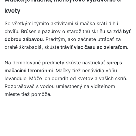
kvety
So všetkými týmito aktivitami si mačka kráti dlhú
chvíľu. Brúsenie pazúrov o starožitnú skriňu sa zdá
byť
dobrou zábavou
. Predtým, ako začnete utrácať za
drahé škrabadlá, skúste
tráviť viac času so zvieraťom
.
Na demolované predmety skúste nastriekať
sprej s
mačacími feromónmi
. Mačky tiež nenávidia vôňu
levandule. Môže ich odradiť od kvetov a vašich skríň.
Rozprašovač s vodou umiestnený na viditeľnom
mieste tiež pomôže.