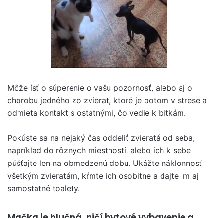
Môže ísť o súperenie o vašu pozornosť, alebo aj o
chorobu jedného zo zvierat, ktoré je potom v strese a
odmieta kontakt s ostatnými, čo vedie k bitkám.
Pokúste sa na nejaký čas oddeliť zvieratá od seba,
napríklad do rôznych miestností, alebo ich k sebe
púšťajte len na obmedzenú dobu. Ukážte náklonnosť
všetkým zvieratám, kŕmte ich osobitne a dajte im aj
samostatné toalety.
Mačka je hlučná, ničí bytové vybavenie a