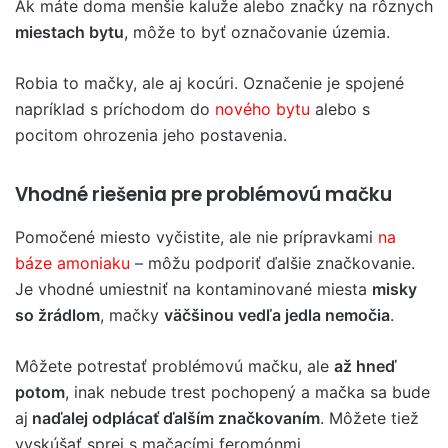
Ak máte doma menšie kaluže alebo značky na rôznych
miestach bytu
, môže to byť označovanie územia.
Robia to mačky, ale aj kocúri. Označenie je spojené
napríklad s príchodom do
nového bytu
alebo s
pocitom ohrozenia jeho postavenia.
Vhodné riešenia pre problémovú mačku
Pomočené miesto vyčistite, ale nie prípravkami
na
báze amoniaku
– môžu podporiť ďalšie značkovanie.
Je vhodné umiestniť na kontaminované miesta
misky
so žrádlom
, mačky
väčšinou vedľa jedla nemočia
.
Môžete potrestať problémovú mačku, ale
až hneď
potom
, inak nebude trest pochopený a mačka sa bude
aj
naďalej odplácať ďalším značkovaním
. Môžete tiež
vyskúšať sprej s mačacími feromónmi.