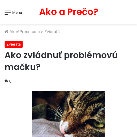
Ako a Prečo?
Menu
AkoAPreco.com
>
Zvieratá
Zvieratá
Ako zvládnuť problémovú
mačku?
0