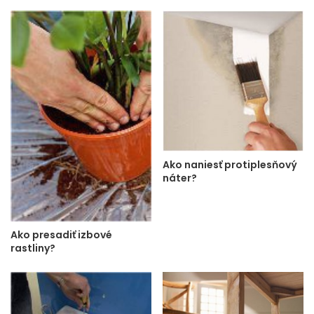
Ako naniesť protiplesňový
náter?
Ako presadiť izbové
rastliny?