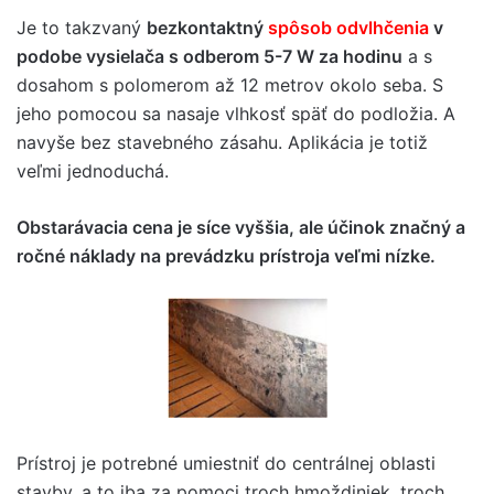
Je to takzvaný
bezkontaktný
spôsob odvlhčenia
v
podobe vysielača s odberom 5-7 W za hodinu
a s
dosahom s polomerom až 12 metrov okolo seba. S
jeho pomocou sa nasaje vlhkosť späť do podložia. A
navyše bez stavebného zásahu. Aplikácia je totiž
veľmi jednoduchá.
Obstarávacia cena je síce vyššia, ale účinok značný a
ročné náklady na prevádzku prístroja veľmi nízke.
Prístroj je potrebné umiestniť do centrálnej oblasti
stavby, a to iba za pomoci troch hmoždiniek, troch