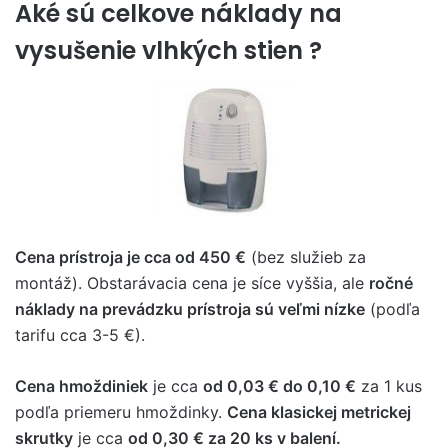
Aké sú celkove náklady na
vysušenie vlhkých stien ?
Cena prístroja je cca od 450 €
(bez služieb za
montáž). Obstarávacia cena je síce vyššia, ale
ročné
náklady na prevádzku prístroja sú veľmi nízke
(podľa
tarifu cca 3-5 €).
Cena hmoždiniek
je cca
od 0,03 € do 0,10 €
za 1 kus
podľa priemeru hmoždinky.
Cena klasickej metrickej
skrutky
je cca
od 0,30 € za 20 ks v balení.