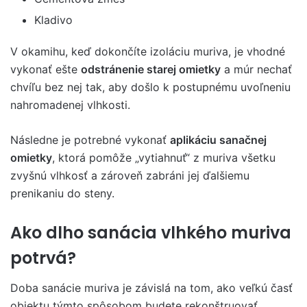
Kladivo
V okamihu, keď dokončíte izoláciu muriva, je vhodné
vykonať ešte
odstránenie starej omietky
a múr nechať
chvíľu bez nej tak, aby došlo k postupnému uvoľneniu
nahromadenej vlhkosti.
Následne je potrebné vykonať
aplikáciu sanačnej
omietky
, ktorá pomôže „vytiahnuť“ z muriva všetku
zvyšnú vlhkosť a zároveň zabráni jej ďalšiemu
prenikaniu do steny.
Ako dlho sanácia vlhkého muriva
potrvá?
Doba sanácie muriva je závislá na tom, ako veľkú časť
objektu týmto spôsobom budete rekonštruovať.