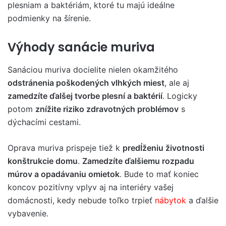
plesniam a baktériám, ktoré tu majú ideálne
podmienky na šírenie.
Výhody sanácie muriva
Sanáciou muriva docielite nielen okamžitého
odstránenia poškodených vlhkých miest
, ale aj
zamedzíte ďalšej tvorbe plesní a baktérií
. Logicky
potom
znížite riziko zdravotných problémov
s
dýchacími cestami.
Oprava muriva prispeje tiež k
predĺženiu životnosti
konštrukcie domu
.
Zamedzíte ďalšiemu rozpadu
múrov a opadávaniu omietok
. Bude to mať koniec
koncov pozitívny vplyv aj na interiéry vašej
domácnosti, kedy nebude toľko trpieť
nábytok
a ďalšie
vybavenie.