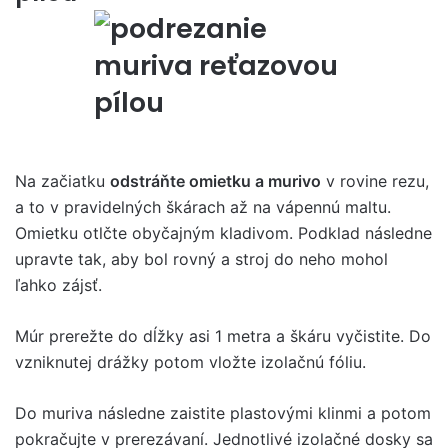
Na začiatku
odstráňte omietku a murivo
v rovine rezu,
a to v pravidelných škárach až na vápennú maltu.
Omietku otlčte obyčajným kladivom. Podklad následne
upravte tak, aby bol rovný a stroj do neho mohol
ľahko zájsť.
Múr prerežte do dĺžky asi 1 metra a škáru vyčistite. Do
vzniknutej drážky potom vložte izolačnú fóliu.
Do muriva následne zaistite plastovými klinmi a potom
pokračujte v prerezávaní. Jednotlivé izolačné dosky sa