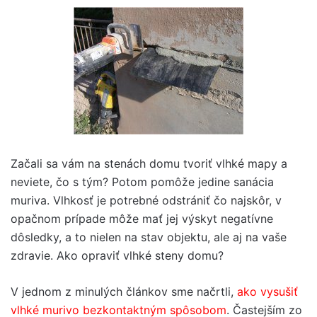
Začali sa vám na stenách domu tvoriť vlhké mapy a
neviete, čo s tým? Potom pomôže jedine sanácia
muriva. Vlhkosť je potrebné odstrániť čo najskôr, v
opačnom prípade môže mať jej výskyt negatívne
dôsledky, a to nielen na stav objektu, ale aj na vaše
zdravie. Ako opraviť vlhké steny domu?
V jednom z minulých článkov sme načrtli,
ako vysušiť
vlhké murivo bezkontaktným spôsobom
. Častejším zo