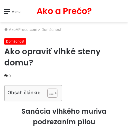
Ako a Prečo?
Menu
AkoAPreco.com
>
Domácnosť
Domácnosť
Ako opraviť vlhké steny
domu?
0
Obsah článku:
Sanácia vlhkého muriva
podrezaním pílou