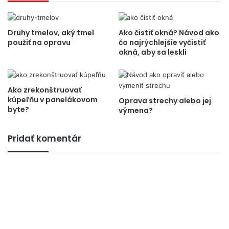
Druhy tmelov, aký tmel
Ako čistiť okná? Návod ako
použiť na opravu
čo najrýchlejšie vyčistiť
okná, aby sa leskli
Ako zrekonštruovať
kúpeľňu v panelákovom
Oprava strechy alebo jej
byte?
výmena?
Pridať komentár