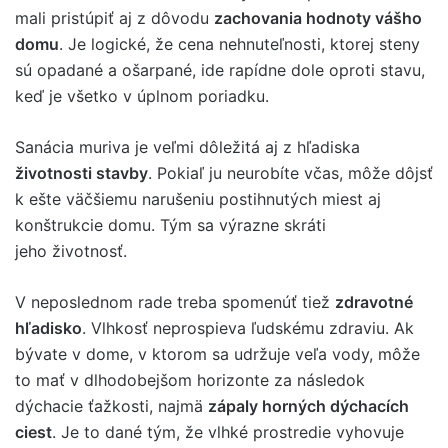
mali pristúpiť aj z dôvodu
zachovania hodnoty vášho
domu
. Je logické, že cena nehnuteľnosti, ktorej steny
sú opadané a ošarpané, ide rapídne dole oproti stavu,
keď je všetko v úplnom poriadku.
Sanácia muriva je veľmi dôležitá aj z hľadiska
životnosti stavby
. Pokiaľ ju neurobíte včas, môže dôjsť
k ešte väčšiemu narušeniu postihnutých miest aj
konštrukcie domu. Tým sa výrazne skráti
jeho životnosť.
V neposlednom rade treba spomenúť tiež
zdravotné
hľadisko
. Vlhkosť neprospieva ľudskému zdraviu. Ak
bývate v dome, v ktorom sa udržuje veľa vody, môže
to mať v dlhodobejšom horizonte za následok
dýchacie ťažkosti, najmä
zápaly horných dýchacích
ciest
. Je to dané tým, že vlhké prostredie vyhovuje