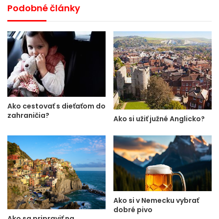
Podobné články
Ako cestovať s dieťaťom do
zahraničia?
Ako si užiť južné Anglicko?
Ako si v Nemecku vybrať
dobré pivo
Ako sa pripraviť na