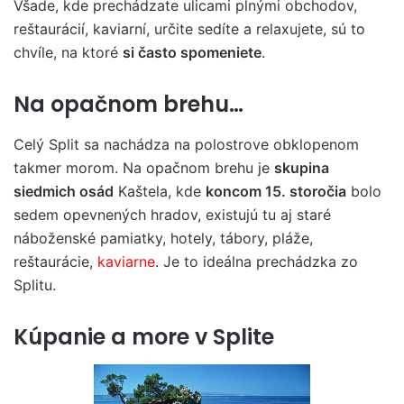
Všade, kde prechádzate ulicami plnými obchodov,
reštaurácií, kaviarní, určite sedíte a relaxujete, sú to
chvíle, na ktoré
si často spomeniete
.
Na opačnom brehu…
Celý Split sa nachádza na polostrove obklopenom
takmer morom. Na opačnom brehu je
skupina
siedmich osád
Kaštela, kde
koncom 15. storočia
bolo
sedem opevnených hradov, existujú tu aj staré
náboženské pamiatky, hotely, tábory, pláže,
reštaurácie,
kaviarne
. Je to ideálna prechádzka zo
Splitu.
Kúpanie a more v Splite