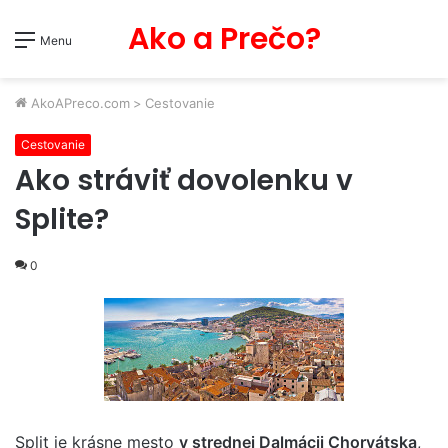
Ako a Prečo?
Menu
AkoAPreco.com
>
Cestovanie
Cestovanie
Ako stráviť dovolenku v
Splite?
0
Split je krásne mesto
v strednej Dalmácii Chorvátska
,