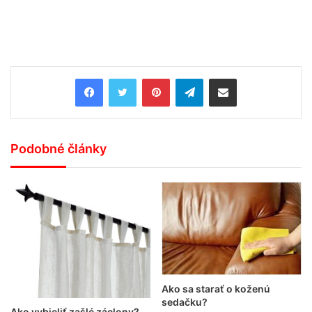
Pinterest
Telegram
Share via Email
Podobné články
Ako sa starať o koženú
sedačku?
Ako vybieliť zašlé záclony?