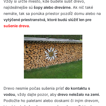
Vždy si určte miesto, kde budete sušiť drevo,
najideálnejšie sú
šopy alebo drevárne.
Ak nič také
nemáte, tak sa ponúka priestor pozdĺž domu alebo na
vytýčené priestranstvá, ktoré budú slúžiť len pre
sušenie dreva
.
Drevo nesmie počas sušenia prísť
do kontaktu s
vodou
, vždy dajte pozor, aby
drevo neležalo na zemi.
Podložte ho paletami alebo doskami či iným drevom,