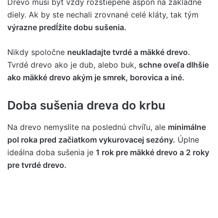
Drevo musí byť vždy rozštiepené aspoň na základné
diely. Ak by ste nechali zrovnané celé kláty, tak tým
výrazne predĺžite dobu sušenia.
Nikdy spoločne
neukladajte tvrdé a mäkké drevo.
Tvrdé drevo ako je dub, alebo buk,
schne oveľa dlhšie
ako mäkké drevo akým je smrek, borovica a iné.
Doba sušenia dreva do krbu
Na drevo nemyslite na poslednú chvíľu, ale
minimálne
pol roka pred začiatkom vykurovacej sezóny.
Úplne
ideálna doba sušenia je
1 rok pre mäkké drevo a 2 roky
pre tvrdé drevo.