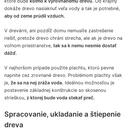
ktoré bude
kolmo k vyrovnanému drevu.
Od krajiny
dokáže drevo nasiaknuť veľa vody a tak je potrebné,
aby od zeme prúdil vzduch.
V drevárni, ani pozdĺž domu nemusíte zastrešenie
riešiť, pretože drevo chráni strecha, ale ak je drevo na
voľnom priestranstve,
tak sa k nemu nesmie dostať
dážď.
V najhoršom prípade použite plachtu, ktorú pevne
napnite cez zrovnané drevo. Problémom plachty však
je,
že sa na nej zráža voda.
Ideálnou možnosťou je
postavenie základnej konštrukcie so skosenou
strieškou,
z ktorej bude voda stekať preč.
Spracovanie, ukladanie a štiepenie
dreva