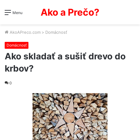
Ako a Prečo?
Menu
AkoAPreco.com
>
Domácnosť
Domácnosť
Ako skladať a sušiť drevo do
krbov?
0