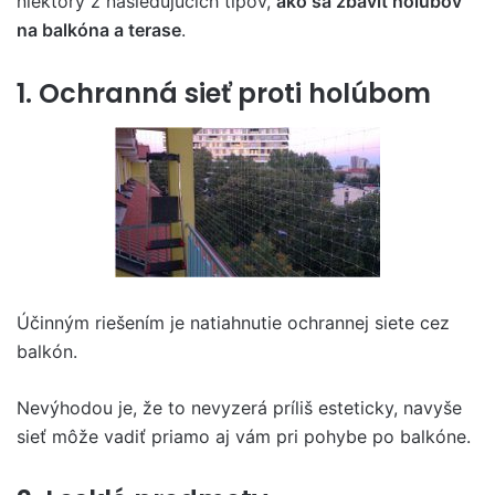
niektorý z nasledujúcich tipov,
ako sa zbaviť holubov
na balkóna a terase
.
1. Ochranná sieť proti holúbom
Účinným riešením je natiahnutie ochrannej siete cez
balkón.
Nevýhodou je, že to nevyzerá príliš esteticky, navyše
sieť môže vadiť priamo aj vám pri pohybe po balkóne.