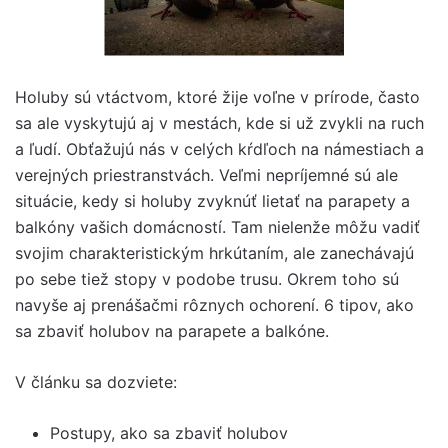
Holuby sú vtáctvom, ktoré žije voľne v prírode, často
sa ale vyskytujú aj v mestách, kde si už zvykli na ruch
a ľudí. Obťažujú nás v celých kŕdľoch na námestiach a
verejných priestranstvách. Veľmi nepríjemné sú ale
situácie, kedy si holuby zvyknúť lietať na parapety a
balkóny vašich domácností. Tam nielenže môžu vadiť
svojim charakteristickým hrkútaním, ale zanechávajú
po sebe tiež stopy v podobe trusu. Okrem toho sú
navyše aj prenášačmi rôznych ochorení. 6 tipov, ako
sa zbaviť holubov na parapete a balkóne.
V článku sa dozviete:
Postupy, ako sa zbaviť holubov