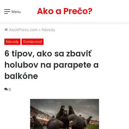
Ako a Prečo?
Menu
AkoAPreco.com
>
Návody
Návody
Domácnosť
6 tipov, ako sa zbaviť
holubov na parapete a
balkóne
0