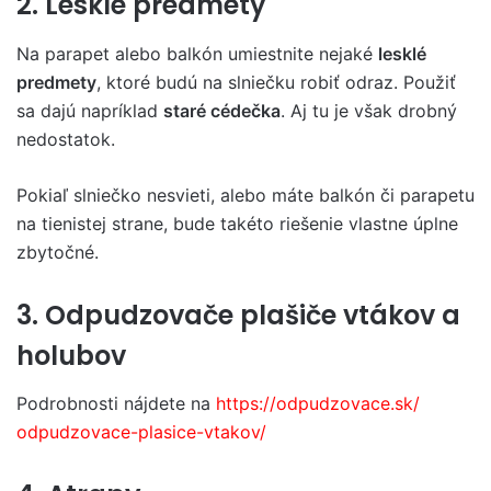
2. Lesklé predmety
Na parapet alebo balkón umiestnite nejaké
lesklé
predmety
, ktoré budú na slniečku robiť odraz. Použiť
sa dajú napríklad
staré cédečka
. Aj tu je však drobný
nedostatok.
Pokiaľ slniečko nesvieti, alebo máte balkón či parapetu
na tienistej strane, bude takéto riešenie vlastne úplne
zbytočné.
3. Odpudzovače plašiče vtákov a
holubov
Podrobnosti nájdete na
https://odpudzovace.sk/
odpudzovace-plasice-vtakov/