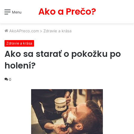
Ako a Prečo?
Menu
AkoAPreco.com
>
Zdravie a krása
Zdravie a krása
Ako sa starať o pokožku po
holení?
0