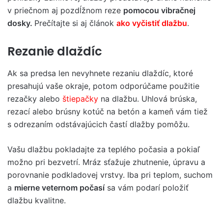
v priečnom aj pozdĺžnom reze
pomocou vibračnej
dosky.
Prečítajte si aj článok
ako vyčistiť dlažbu
.
Rezanie dlaždíc
Ak sa predsa len nevyhnete rezaniu dlaždíc, ktoré
presahujú vaše okraje, potom odporúčame použitie
rezačky alebo
štiepačky
na dlažbu. Uhlová brúska,
rezací alebo brúsny kotúč na betón a kameň vám tiež
s odrezaním odstávajúcich častí dlažby pomôžu.
Vašu dlažbu pokladajte za teplého počasia a pokiaľ
možno pri bezvetrí. Mráz sťažuje zhutnenie, úpravu a
porovnanie podkladovej vrstvy. Iba pri teplom, suchom
a
mierne veternom počasí
sa vám podarí položiť
dlažbu kvalitne.