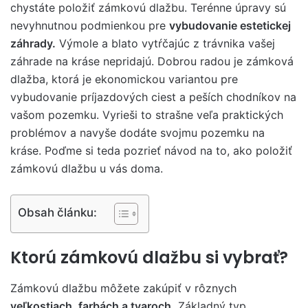
chystáte položiť zámkovú dlažbu. Terénne úpravy sú
nevyhnutnou podmienkou pre
vybudovanie estetickej
záhrady.
Výmole a blato vytŕčajúc z trávnika vašej
záhrade na kráse nepridajú. Dobrou radou je zámková
dlažba, ktorá je ekonomickou variantou pre
vybudovanie príjazdových ciest a peších chodníkov na
vašom pozemku. Vyrieši to strašne veľa praktických
problémov a navyše dodáte svojmu pozemku na
kráse. Poďme si teda pozrieť návod na to, ako položiť
zámkovú dlažbu u vás doma.
Obsah článku:
Ktorú zámkovú dlažbu si vybrať?
Zámkovú dlažbu môžete zakúpiť v rôznych
veľkostiach, farbách a tvaroch.
Základný typ