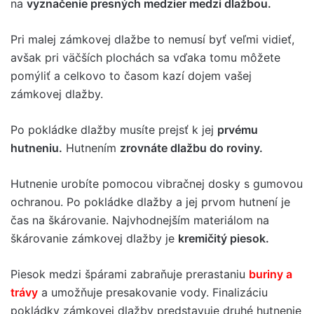
na
vyznačenie presných medzier medzi dlažbou.
Pri malej zámkovej dlažbe to nemusí byť veľmi vidieť,
avšak pri väčších plochách sa vďaka tomu môžete
pomýliť a celkovo to časom kazí dojem vašej
zámkovej dlažby.
Po pokládke dlažby musíte prejsť k jej
prvému
hutneniu.
Hutnením
zrovnáte dlažbu do roviny.
Hutnenie urobíte pomocou vibračnej dosky s gumovou
ochranou. Po pokládke dlažby a jej prvom hutnení je
čas na škárovanie. Najvhodnejším materiálom na
škárovanie zámkovej dlažby je
kremičitý piesok.
Piesok medzi špárami zabraňuje prerastaniu
buriny a
trávy
a umožňuje presakovanie vody. Finalizáciu
pokládky zámkovej dlažby predstavuje druhé hutnenie