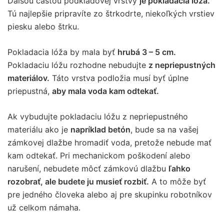
Ďalšou časťou podkladovej vrstvy
je pokladacia lóža.
Tú najlepšie pripravíte zo štrkodrte, niekoľkých vrstiev
piesku alebo štrku.
Pokladacia lóža by mala byť
hrubá 3 – 5 cm.
Pokladaciu lóžu rozhodne nebudujte
z nepriepustných
materiálov.
Táto vrstva podložia musí byť úplne
priepustná,
aby mala voda kam odtekať.
Ak vybudujte pokladaciu lóžu z nepriepustného
materiálu ako je
napríklad betón
, bude sa na vašej
zámkovej dlažbe hromadiť voda, pretože nebude mať
kam odtekať. Pri mechanickom poškodení alebo
narušení, nebudete môcť zámkovú dlažbu
ľahko
rozobrať, ale budete ju musieť rozbiť.
A to môže byť
pre jedného človeka alebo aj pre skupinku robotníkov
už celkom námaha.