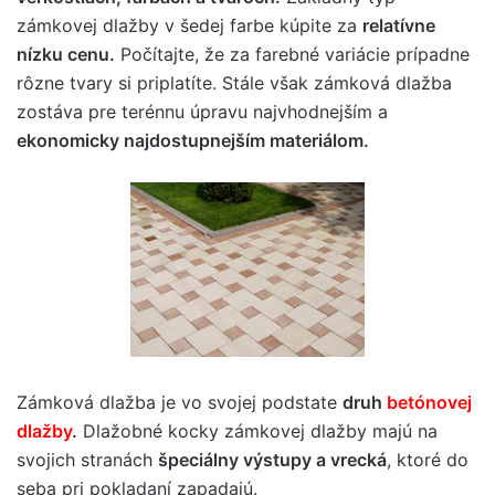
zámkovej dlažby v šedej farbe kúpite za
relatívne
nízku cenu.
Počítajte, že za farebné variácie prípadne
rôzne tvary si priplatíte. Stále však zámková dlažba
zostáva pre terénnu úpravu najvhodnejším a
ekonomicky najdostupnejším materiálom.
Zámková dlažba je vo svojej podstate
druh
betónovej
dlažby
.
Dlažobné kocky zámkovej dlažby majú na
svojich stranách
špeciálny výstupy a vrecká
, ktoré do
seba pri pokladaní zapadajú.