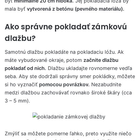
byť
minimálne 20 cm hlboká.
Jej pokladacia lóža by
mala byť
vytvorená z betónu (pevného materiálu).
Ako správne pokladať zámkovú
dlažbu?
Samotnú dlažbu pokladáte na pokladaciu lóžu. Ak
máte vybudované okraje, potom
začnite dlažbu
pokladať od nich.
Dlažbu ukladajte rovnomerne vedľa
seba. Aby ste dodržali správny smer pokládky, môžete
si ho vyznačiť
pomocou povrázkov.
Nezabudnite
medzi dlažbou zachovávať rovnako široké škáry (cca
3 – 5 mm).
Zmýliť sa môžete pomerne ľahko, preto využite niečo