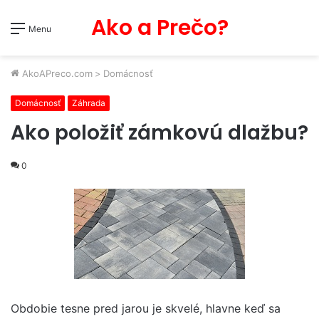
Ako a Prečo?
Menu
AkoAPreco.com
>
Domácnosť
Domácnosť
Záhrada
Ako položiť zámkovú dlažbu?
0
Obdobie tesne pred jarou je skvelé, hlavne keď sa