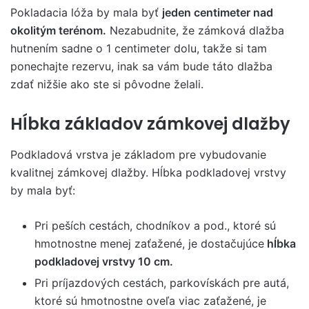
Pokladacia lóža by mala byť
jeden centimeter nad
okolitým terénom.
Nezabudnite, že zámková dlažba
hutnením sadne o 1 centimeter dolu, takže si tam
ponechajte rezervu, inak sa vám bude táto dlažba
zdať nižšie ako ste si pôvodne želali.
Hĺbka základov zámkovej dlažby
Podkladová vrstva je základom pre vybudovanie
kvalitnej zámkovej dlažby. Hĺbka podkladovej vrstvy
by mala byť:
Pri peších cestách, chodníkov a pod., ktoré sú
hmotnostne menej zaťažené, je dostačujúce
hĺbka
podkladovej vrstvy 10 cm.
Pri príjazdových cestách, parkovískách pre autá,
ktoré sú hmotnostne oveľa viac zaťažené, je