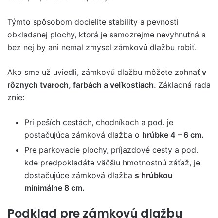
Týmto spôsobom docielite stability a pevnosti
obkladanej plochy, ktorá je samozrejme nevyhnutná a
bez nej by ani nemal zmysel zámkovú dlažbu robiť.
Ako sme už uviedli, zámkovú dlažbu môžete zohnať
v
rôznych tvaroch, farbách a veľkostiach.
Základná rada
znie:
Pri peších cestách, chodníkoch a pod. je
postačujúca zámková dlažba o
hrúbke 4 – 6 cm.
Pre parkovacie plochy, príjazdové cesty a pod.
kde predpokladáte väčšiu hmotnostnú záťaž, je
dostačujúce zámková dlažba
s hrúbkou
minimálne 8
cm.
Podklad pre zámkovú dlažbu