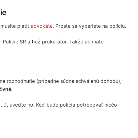
ie
emusíte platiť
advokáta
. Proste sa vyberiete na políciu.
 Polície SR a tiež prokurátor. Takže ak máte
dne rozhodnutie (prípadne súdne schválenú dohodu),
živné
.
 …), uveďte ho. Keď bude polícia potrebovať niečo