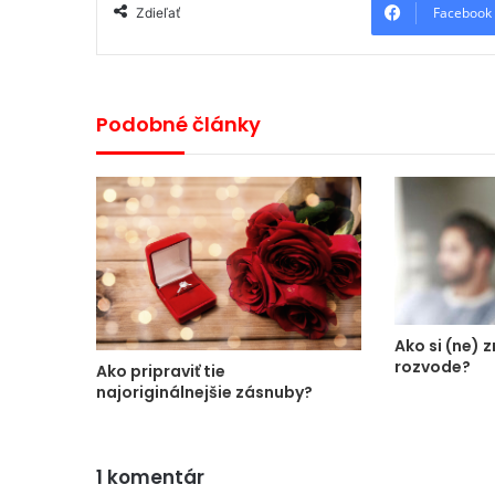
Facebook
Zdieľať
Podobné články
Ako si (ne) 
rozvode?
Ako pripraviť tie
najoriginálnejšie zásnuby?
1 komentár