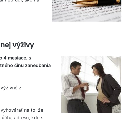
nej výživy
o 4 mesiace
, s
stného činu zanedbania
 výživné z
vyhovárať na to, že
 účtu, adresu, kde s