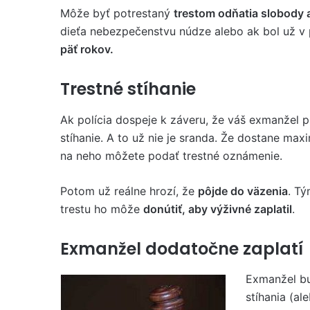
Môže byť potrestaný
trestom odňatia slobody 
dieťa nebezpečenstvu núdze alebo ak bol už v
päť rokov.
Trestné stíhanie
Ak polícia dospeje k záveru, že váš exmanžel 
stíhanie. A to už nie je sranda. Že dostane max
na neho môžete podať trestné oznámenie.
Potom už reálne hrozí, že
pôjde do väzenia
. Tý
trestu ho môže
donútiť, aby výživné zaplatil
.
Exmanžel dodatočne zaplatí
Exmanžel bu
stíhania (al