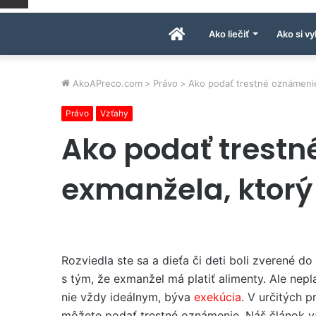
Úvodná
Ako liečiť
Ako si vy
stránka
AkoAPreco.com
>
Právo
>
Ako podať trestné oznámenie
Právo
Vzťahy
AkoAPreco.com
Ako podať trest
exmanžela, ktorý
Rozviedla ste sa a dieťa či deti boli zverené do 
s tým, že exmanžel má platiť alimenty. Ale nepla
nie vždy ideálnym, býva
exekúcia
. V určitých 
môžete podať trestné oznámenie. Náš článok v