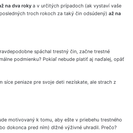
až na dva roky
a v určitých prípadoch (ak vystaví vaše
 posledných troch rokoch za taký čin odsúdený)
až na
pravdepodobne spáchal trestný čin, začne trestné
imálne podmienku? Pokiaľ nebude platiť aj naďalej, opäť
m síce peniaze pre svoje deti nezískate, ale strach z
de motivovaný k tomu, aby ešte v priebehu trestného
ebo dokonca pred ním) dlžné výživné uhradil. Prečo?