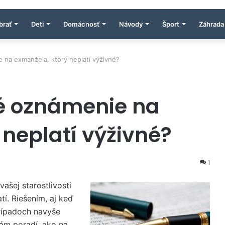
brať
Deti
Domácnosť
Návody
Šport
Záhrada
 na exmanžela, ktorý neplatí výživné?
né oznámenie na
 neplatí výživné?
1
vašej starostlivosti
tí. Riešením, aj keď
prípadoch navyše
ám poradí, ako na