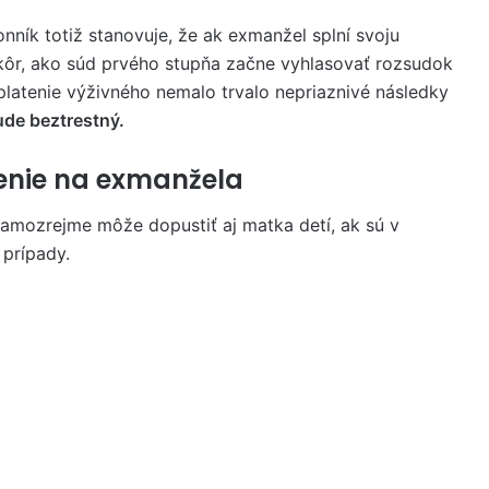
nník totiž stanovuje, že ak exmanžel splní svoju
kôr, ako súd prvého stupňa začne vyhlasovať rozsudok
platenie výživného nemalo trvalo nepriaznivé následky
ude beztrestný.
enie na exmanžela
samozrejme môže dopustiť aj matka detí, ak sú v
 prípady.