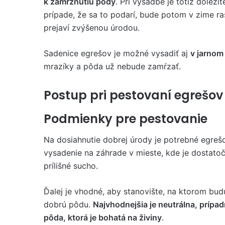
k zamrznutiu pôdy
. Pri výsadbe je totiž dôležit
prípade, že sa to podarí, bude potom v zime ra
prejaví zvýšenou úrodou.
Sadenice egrešov je možné vysadiť aj
v jarnom
mrazíky a pôda už nebude zamŕzať.
Postup pri pestovaní egrešov
Podmienky pre pestovanie
Na dosiahnutie dobrej úrody je potrebné egrešo
vysadenie na záhrade v mieste, kde je dostato
prílišné sucho.
Ďalej je vhodné, aby stanovište, na ktorom bu
dobrú pôdu.
Najvhodnejšia je neutrálna, prípa
pôda, ktorá je bohatá na živiny
.