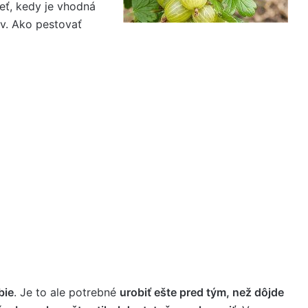
ieť, kedy je vhodná
v. Ako pestovať
bie
. Je to ale potrebné
urobiť ešte pred tým, než dôjde