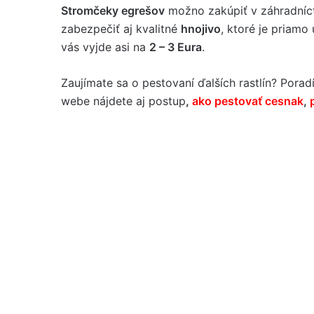
Stromčeky egrešov
možno zakúpiť v záhradníc
zabezpečiť aj kvalitné
hnojivo
, ktoré je priamo
vás vyjde asi na
2 – 3 Eura
.
Zaujímate sa o pestovaní ďalších rastlín? Pora
webe nájdete aj postup
,
ako pestovať cesnak
,