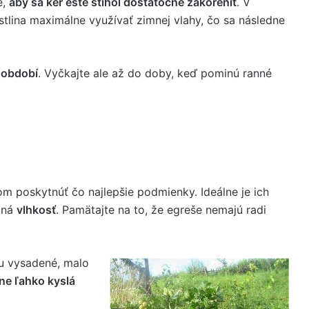
é,
aby sa ker ešte stihol dostatočne zakoreniť
. V
stlina maximálne využívať zimnej vlahy, čo sa následne
 období
. Vyčkajte ale až do doby, keď pominú ranné
m poskytnúť čo najlepšie podmienky. Ideálne je ich
čná
vlhkosť
. Pamätajte na to, že egreše nemajú radi
du vysadené, malo
dne ľahko kyslá