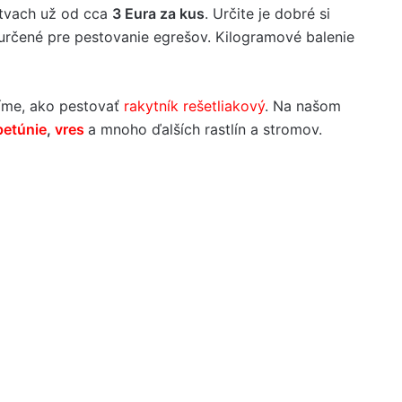
tvach už od cca
3 Eura za kus
. Určite je dobré si
 určené pre pestovanie egrešov. Kilogramové balenie
díme, ako pestovať
rakytník rešetliakový
. Na našom
petúnie
,
vres
a mnoho ďalších rastlín a stromov.