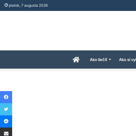
piatok, 7 augusta 2026
Úvodná
Ako liečiť
Ako si vy
stránka
Facebook
AkoAPreco.com
Twitter
Messenger
Share via Email