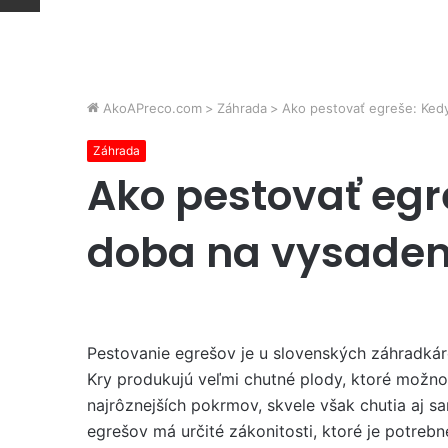
AkoAPreco.com
>
Záhrada
>
Ako pestovať egreše: Ked
Záhrada
Ako pestovať egr
doba na vysaden
Pestovanie egrešov je u slovenských záhradkár
Kry produkujú veľmi chutné plody, ktoré možno
najrôznejších pokrmov, skvele však chutia aj s
egrešov má určité zákonitosti, ktoré je potrebn