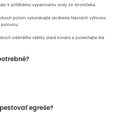
lo k prílišnému vyparovaniu vody zo stromčeka.
rokoch potom vykonávajte skrátenie hlavných výhonov
 polovicu.
okoch odstráňte všetky staré konáre a ponechajte iba
potrebné?
pestovať egreše?