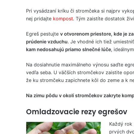
Pri vysádzaní kríku či stromčeka si najprv vyk
nej pridajte
kompost
. Tým zaistíte dostatok živí
Egreš pestujte
v otvorenom priestore, kde je 
prúdenie vzduchu
. Je vhodné ich tiež umiestni
kam nedosahujú priamo slnečné lúče
, ideálny
Na dosiahnutie maximálneho výnosu saďte egr
vedľa seba. U väčších stromčekov zaistite oporu
že ku stromčeku zapichnete kôl do zeme a k ne
Na zimu pôdu v okolí stromčekov zakryte ko
Omladzovacie rezy egrešov
Každý rok 
prvých dvo