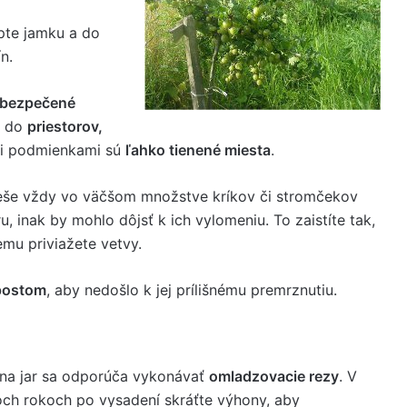
opte jamku a do
n.
zabezpečené
ť do
priestorov,
mi podmienkami sú
ľahko tienené miesta
.
eše vždy vo väčšom množstve kríkov či stromčekov
, inak by mohlo dôjsť k ich vylomeniu. To zaistíte tak,
mu priviažete vetvy.
mpostom
, aby nedošlo k jej prílišnému premrznutiu.
na jar sa odporúča vykonávať
omladzovacie rezy
. V
ch rokoch po vysadení skráťte výhony, aby