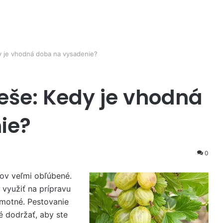
y je vhodná doba na vysadenie?
eše: Kedy je vhodná
ie?
0
ov veľmi obľúbené.
 využiť na prípravu
amotné. Pestovanie
é dodržať, aby ste