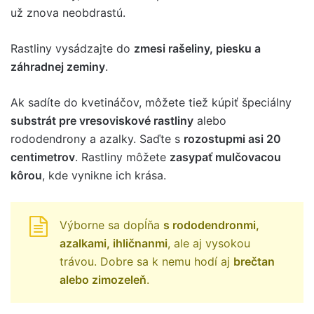
už znova neobdrastú.
Rastliny vysádzajte do
zmesi rašeliny, piesku a
záhradnej zeminy
.
Ak sadíte do kvetináčov, môžete tiež kúpiť špeciálny
substrát pre vresoviskové rastliny
alebo
rododendrony a azalky. Saďte s
rozostupmi asi 20
centimetrov
. Rastliny môžete
zasypať mulčovacou
kôrou
, kde vynikne ich krása.
Výborne sa dopĺňa
s rododendronmi,
azalkami, ihličnanmi
, ale aj vysokou
trávou. Dobre sa k nemu hodí aj
brečtan
alebo zimozeleň
.