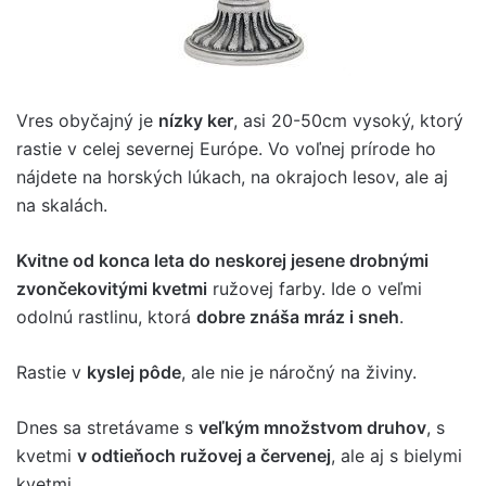
Vres obyčajný je
nízky ker
, asi 20-50cm vysoký, ktorý
rastie v celej severnej Európe. Vo voľnej prírode ho
nájdete na horských lúkach, na okrajoch lesov, ale aj
na skalách.
Kvitne od konca leta do neskorej jesene drobnými
zvončekovitými kvetmi
ružovej farby. Ide o veľmi
odolnú rastlinu, ktorá
dobre znáša mráz i sneh
.
Rastie v
kyslej pôde
, ale nie je náročný na živiny.
Dnes sa stretávame s
veľkým množstvom druhov
, s
kvetmi
v odtieňoch ružovej a červenej
, ale aj s bielymi
kvetmi.