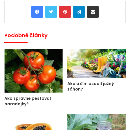
Pinterest
Telegram
Share via Email
Podobné články
Ako a čím osadiť južný
záhon?
Ako správne pestovať
paradajky?