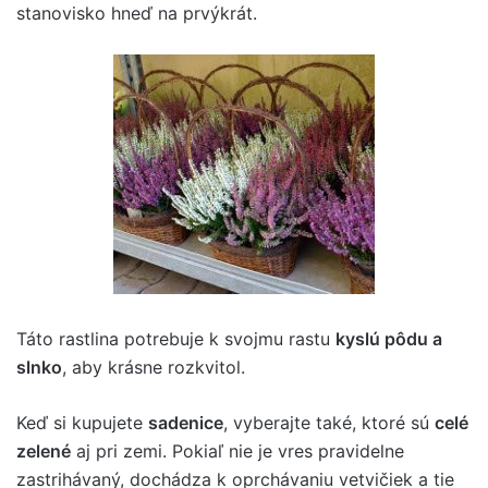
stanovisko hneď na prvýkrát.
Táto rastlina potrebuje k svojmu rastu
kyslú pôdu a
slnko
, aby krásne rozkvitol.
Keď si kupujete
sadenice
, vyberajte také, ktoré sú
celé
zelené
aj pri zemi. Pokiaľ nie je vres pravidelne
zastrihávaný, dochádza k oprchávaniu vetvičiek a tie