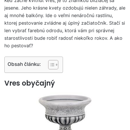
Keď začne kvitnúť vres, je to známkou blížiacej sa
jesene. Jeho krásne kvety ozdobujú nielen záhrady, ale
aj mnohé balkóny. Ide o veľmi nenáročnú rastlinu,
ktorej pestovanie zvládne aj úplný začiatočník. Stačí si
len vybrať farebnú odrodu, ktorá vám pri správnej
starostlivosti bude robiť radosť niekoľko rokov. A ako
ho pestovať?
Obsah článku:
Vres obyčajný