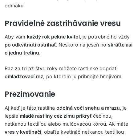
odmäku.
Pravidelné zastrihávanie vresu
Aby vám
každý rok pekne kvitol
, je potrebné ho vždy
po odkvitnutí ostrihať
. Neskoro na jeseň ho
skráťte asi
o jednu tretinu
.
Raz za tri až štyri roky môžete rastlinke dopriať
omladzovací rez,
po ktorom ju prihnojte hnojivom.
Prezimovanie
Aj keď je táto rastlina
odolná voči snehu a mrazu
, je
lepšie
mladé rastliny cez zimu prikryť
čečinou,
netkanou textíliou alebo mulčovacou kôrou. Ak máte
vres v kvetináči
, obaľte kvetináč netkanou textíliou